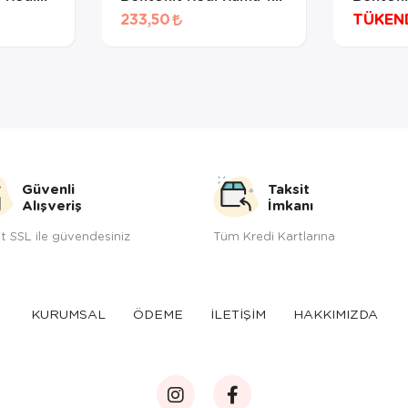
Lt
LT
233,50
TÜKEN
Güvenli
Taksit
Alışveriş
İmkanı
t SSL ile güvendesiniz
Tüm Kredi Kartlarına
KURUMSAL
ÖDEME
İLETİŞİM
HAKKIMIZDA