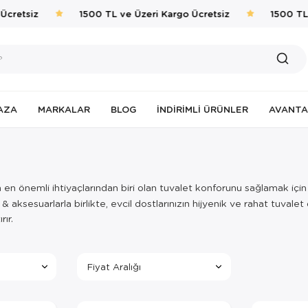
cretsiz
1500 TL ve Üzeri Kargo Ücretsiz
1500 TL v
AZA
MARKALAR
BLOG
İNDIRIMLI ÜRÜNLER
AVANTA
n en önemli ihtiyaçlarından biri olan tuvalet konforunu sağlamak içi
 aksesuarlarla birlikte, evcil dostlarınızın hijyenik ve rahat tuva
rır.
Fiyat Aralığı