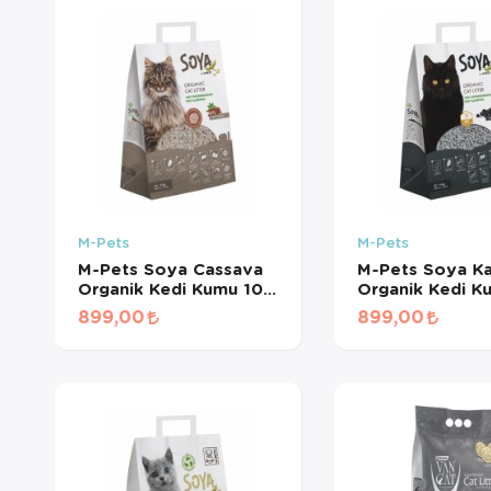
M-Pets
M-Pets
M-Pets Soya Cassava
M-Pets Soya Ka
Organik Kedi Kumu 10
Organik Kedi K
Lt
Lt
899,00
899,00