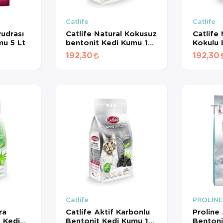
Catlife
Catlife
udrası
Catlife Natural Kokusuz
Catlife
 Kumu 5 Lt
bentonit Kedi Kumu 10
Kokulu 
Lt
Kumu 10
192,30
192,30
T
Catlife
PROLİN
ra
Catlife Aktif Karbonlu
Proline
 Kedi
Bentonit Kedi Kumu 10
Bentoni