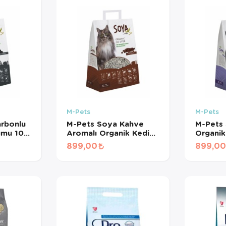
M-Pets
M-Pets
rbonlu
M-Pets Soya Kahve
M-Pets 
umu 10
Aromalı Organik Kedi
Organik
Kumu 10 Lt
Lt
899,00
899,0