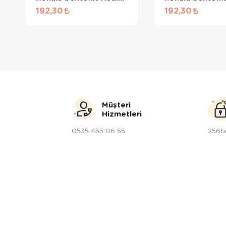
Kumu 10 Lt
Kumu 10 Lt
192,30
192,30
Müşteri
Hizmetleri
0535 455 06 55
256bi