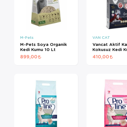
M-Pets
VAN CAT
M-Pets Soya Organik
Vancat Aktif Ka
Kedi Kumu 10 Lt
Kokusuz Kedi K
Lt
899,00
410,00