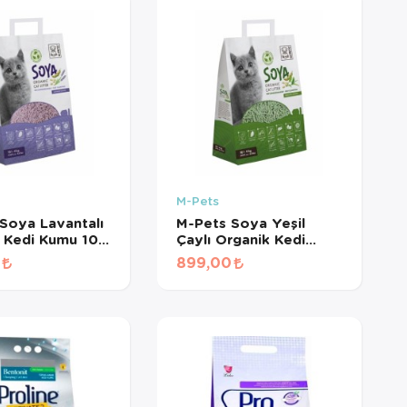
M-Pets
Soya Lavantalı
M-Pets Soya Yeşil
 Kedi Kumu 10
Çaylı Organik Kedi
Kumu 10 Lt
0
899,00