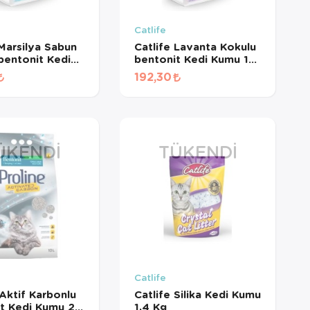
Catlife
 Marsilya Sabun
Catlife Lavanta Kokulu
bentonit Kedi
bentonit Kedi Kumu 10
 Lt
Lt
192,30
ÜKENDI
TÜKENDI
E
Catlife
 Aktif Karbonlu
Catlife Silika Kedi Kumu
t Kedi Kumu 20
1,4 Kg