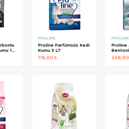
PROLİNE
PROLİN
rbonlu
Proline Parfümsüz Kedi
Proline
umu 10
Kumu 5 LT
Bentoni
LT
116,00
248,0