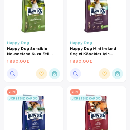
Happy Dog
Happy Dog
Happy Dog Sensible
Happy Dog Mini Ireland
Neuseeland Kuzu Etli
Seçici Köpekler İçin
Küçük Irk Yetişkin Köpek
Somonlu ve Tavşanlı
1.890,00
1.890,00
Maması 4 Kg
Küçük Irk Köpek Maması 4
Kg
YENI
YENI
ÜCRETSIZ KARGO
ÜCRETSIZ KARGO