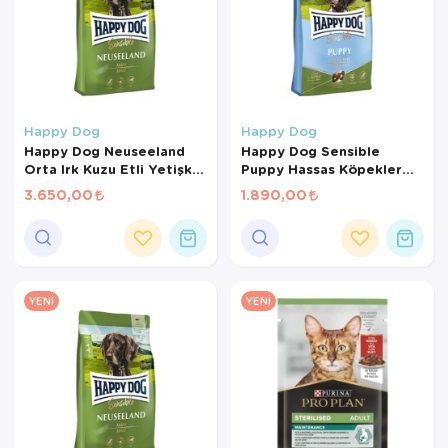
Happy Dog
Happy Dog
Happy Dog Neuseeland
Happy Dog Sensible
Orta Irk Kuzu Etli Yetişkin
Puppy Hassas Köpekler
Kuru Köpek Maması 12.5 +
İçin Kuzu Etli ve Pirinçli
3.650,00
1.890,00
2 Kg
Yavru Köpek Maması 4 Kg
YENI
YENI