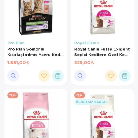
Pro Plan
Royal Canın
Pro Plan Somonlu
Royal Canin Fussy Exigent
Kısırlaştırılmış Yavru Kedi
Seçici Kedilere Özel Kedi
Maması 3 Kg
Maması 400 Gr
1.881,00
325,00
YENI
YENI
ÜCRETSIZ KARGO