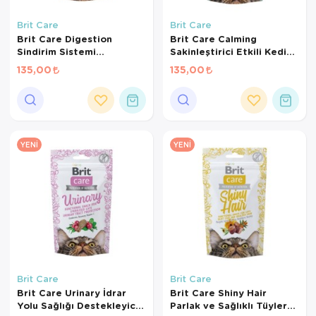
Kedi Yataklar
Brit Care
Brit Care
Brit Care Digestion
Brit Care Calming
Sindirim Sistemi
Sakinleştirici Etkili Kedi
Destekleyici Tahılsız Kedi
Ödül Maması 50gr
135,00
135,00
Ödül Maması 50gr
YENI
YENI
Brit Care
Brit Care
Brit Care Urinary İdrar
Brit Care Shiny Hair
Yolu Sağlığı Destekleyici
Parlak ve Sağlıklı Tüyler