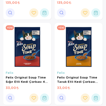
Kedi Ödül Maması 50 Gr
için Tahılsız Kedi Ödül
135,00
135,00
Maması 50gr
YENI
YENI
Felix
Felix
Felix Original Soup Time
Felix Original Soup Time
Sığır Etli Kedi Çorbası 48
Tavuk Etli Kedi Çorbası
Gr
48 Gr
33,00
33,00