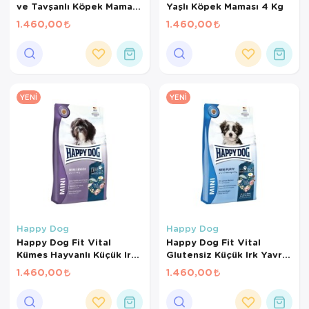
ve Tavşanlı Köpek Maması
Yaşlı Köpek Maması 4 Kg
4 Kg
1.460,00
1.460,00
YENI
YENI
Happy Dog
Happy Dog
Happy Dog Fit Vital
Happy Dog Fit Vital
Kümes Hayvanlı Küçük Irk
Glutensiz Küçük Irk Yavru
Yaşlı Köpek Maması 4 Kg
Köpek Maması 4 Kg
1.460,00
1.460,00