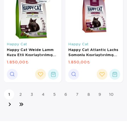
Happy Cat
Happy Cat
Happy Cat Weide Lamm
Happy Cat Atlantic Lachs
Kuzu Etli Kısırlaştırılmış
Somonlu Kısırlaştırılmış
Kedi Maması 4kg
Kedi Maması 4kg
1.850,00
1.850,00
1
2
3
4
5
6
7
8
9
10