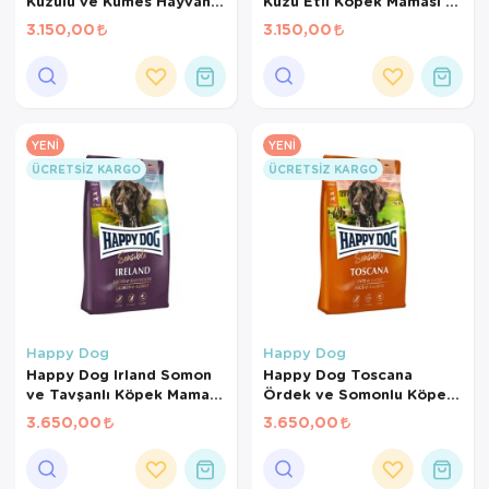
Kuzulu ve Kümes Hayvanlı
Kuzu Etli Köpek Maması 15
Orta Irk Yetişkin Köpek
Kg
3.150,00
3.150,00
Maması 12 Kg
YENI
YENI
ÜCRETSIZ KARGO
ÜCRETSIZ KARGO
Happy Dog
Happy Dog
Happy Dog Irland Somon
Happy Dog Toscana
ve Tavşanlı Köpek Maması
Ördek ve Somonlu Köpek
12,5 Kg
Maması 12,5 Kg
3.650,00
3.650,00