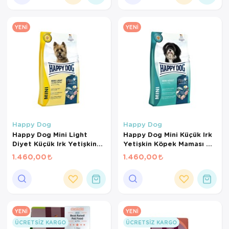
YENI
YENI
Happy Dog
Happy Dog
Happy Dog Mini Light
Happy Dog Mini Küçük Irk
Diyet Küçük Irk Yetişkin
Yetişkin Köpek Maması 4
Köpek Maması 4 Kg
Kg
1.460,00
1.460,00
YENI
YENI
ÜCRETSIZ KARGO
ÜCRETSIZ KARGO