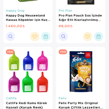
Happy Dog
Pro Plan
Happy Dog Neuseeland
Pro Plan Pouch Sos İçinde
Hassas Köpekler için Kuzu
Sığır Etli Kısırlaştırılmış
Etli ve Pirinçli Yetişkin
Kedi Konservesi 85 Gr
1.460,00
66,00
Köpek Maması 4 Kg
YENI
YENI
Catlife
Felix
Catlife Kedi Kumu Kürek
Felix Party Mix Original
Hazneli (Karışık Renk)
Karışık Çiftlik Lezzetleri