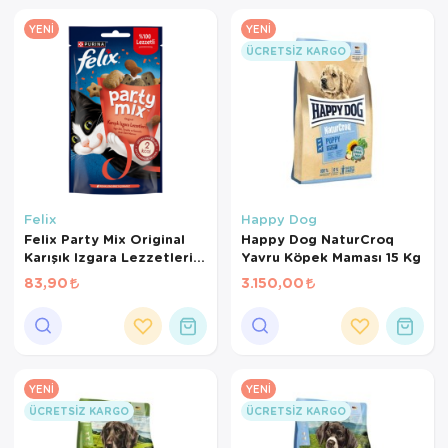
YENI
YENI
ÜCRETSIZ KARGO
Felix
Happy Dog
Felix Party Mix Original
Happy Dog NaturCroq
Karışık Izgara Lezzetleri
Yavru Köpek Maması 15 Kg
Kedi Ödül Maması 60 Gr
83,90
3.150,00
YENI
YENI
ÜCRETSIZ KARGO
ÜCRETSIZ KARGO