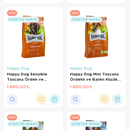
YENI
YENI
ÜCRETSIZ KARGO
ÜCRETSIZ KARGO
Happy Dog
Happy Dog
Happy Dog Sensible
Happy Dog Mini Toscana
Toscana Ördek ve
Ördekli ve Balıklı Küçük
Somonlu Kısırlaştırılmış
Irk Yetişkin Köpek Maması
1.890,00
1.890,00
Köpek Maması 4 Kg
4 Kg
YENI
YENI
ÜCRETSIZ KARGO
ÜCRETSIZ KARGO