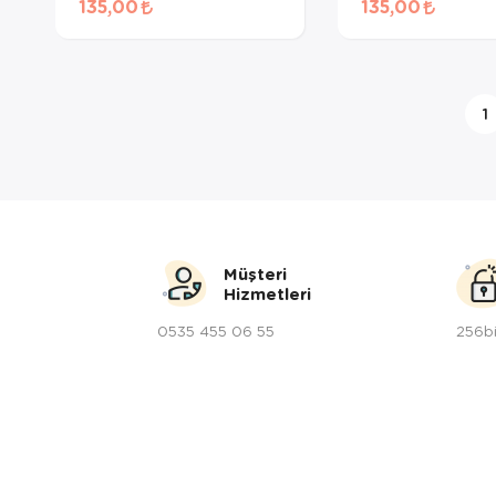
135,00
135,00
Maması 50 Gr
Ödül Maması 50
1
Müşteri
Hizmetleri
0535 455 06 55
256bi