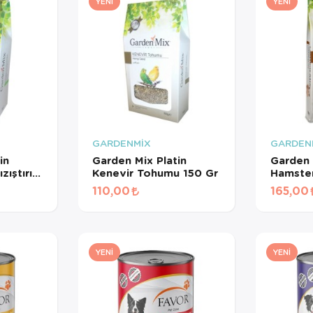
YENI
YENI
GARDENMİX
GARDEN
in
Garden Mix Platin
Garden 
ıştırıcı
Kenevir Tohumu 150 Gr
Hamster
110,00
165,00
YENI
YENI