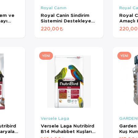
Royal Canın
Royal C
lem ve
Royal Canin Sindirim
Royal C
mayı
Sistemini Destekleyen
Amaçlı
Tamamlayıcı Yetişkin
Maması 
220,00
220,00
işkin
Köpek Ödül Maması
ması
160 Gr
YENI
YENI
Versele Laga
GARDEN
tribird
Versele Laga Nutribird
Garden 
aryalar
B14 Muhabbet Kuşları
Kuş Ku
Meyveli
Ve Mini Paraketler İçin