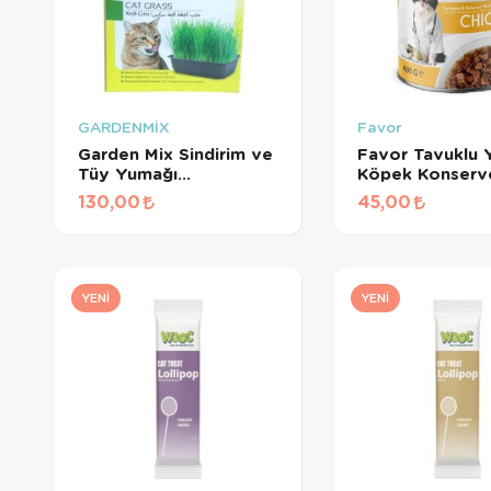
GARDENMİX
Favor
Garden Mix Sindirim ve
Favor Tavuklu Y
Tüy Yumağı
Köpek Konserv
Destekleyen Kedi Çimi
Gr
130,00
45,00
YENI
YENI