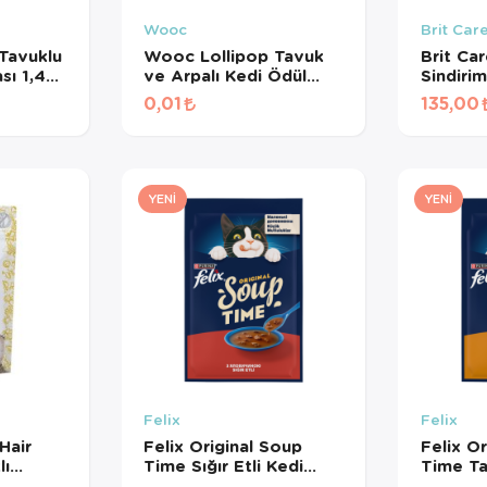
Wooc
Brit Car
Tavuklu
Wooc Lollipop Tavuk
Brit Ca
sı 1,4
ve Arpalı Kedi Ödül
Sindiri
Maması 1,4 Gr
Destekle
0,01
135,00
Kedi Öd
YENI
YENI
Felix
Felix
Hair
Felix Original Soup
Felix O
lı
Time Sığır Etli Kedi
Time Ta
sız Kedi
Çorbası 48 Gr
Çorbası