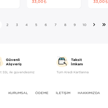
33,00
33,00
gr
2
3
4
5
6
7
8
9
10
Güvenli
Taksit
Alışveriş
İmkanı
t SSL ile güvendesiniz
Tüm Kredi Kartlarına
KURUMSAL
ÖDEME
İLETİŞİM
HAKKIMIZDA