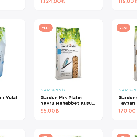
1.124,00
115,00
Meyveli Pelet Yem 3
Kg
YENI
YENI
GARDENMİX
GARDEN
in Yulaf
Garden Mix Platin
Gardenm
Yavru Muhabbet Kuşu
Tavşan 
Yemi 500 Gr
95,00
170,00