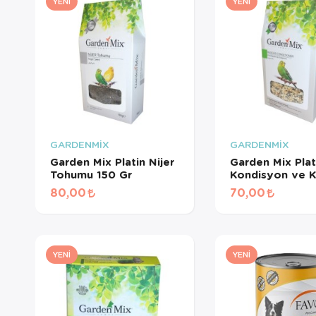
YENI
YENI
GARDENMİX
GARDENMİX
Garden Mix Platin Nijer
Garden Mix Plat
Tohumu 150 Gr
Kondisyon ve Kız
Yem 150 Gr
80,00
70,00
YENI
YENI