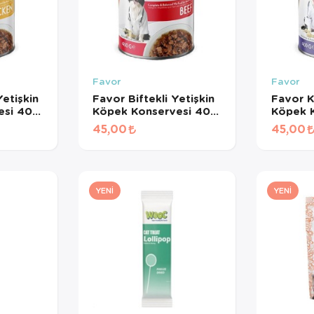
Favor
Favor
etişkin
Favor Biftekli Yetişkin
Favor K
esi 400
Köpek Konservesi 400
Köpek 
Gr
Gr
45,00
45,00
YENI
YENI