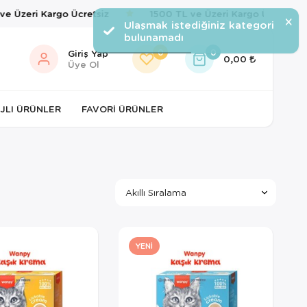
Üzeri Kargo Ücretsiz
1500 TL ve Üzeri Kargo Ücretsiz
×
Ulaşmak istediğiniz kategori
bulunamadı
0
0
Giriş Yap
0,00
Üye Ol
JLI ÜRÜNLER
FAVORI ÜRÜNLER
YENI