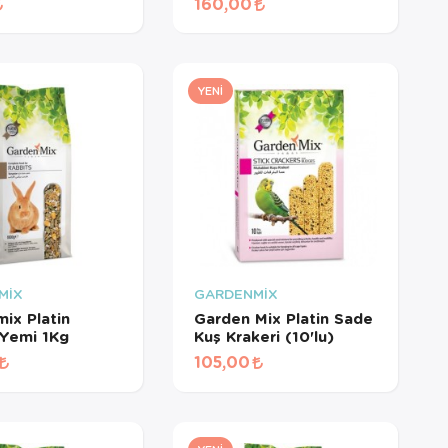
160,00
YENI
MİX
GARDENMİX
ix Platin
Garden Mix Platin Sade
Yemi 1Kg
Kuş Krakeri (10'lu)
105,00