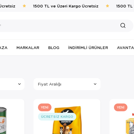
etsiz
1500 TL ve Üzeri Kargo Ücretsiz
1500 TL ve 
AZA
MARKALAR
BLOG
İNDIRIMLI ÜRÜNLER
AVANTA
Fiyat Aralığı
YENI
YENI
ÜCRETSIZ KARGO