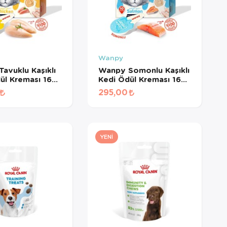
Wanpy
avuklu Kaşıklı
Wanpy Somonlu Kaşıklı
ül Kreması 16
Kedi Ödül Kreması 16
d
gr*10Ad
295,00
YENI