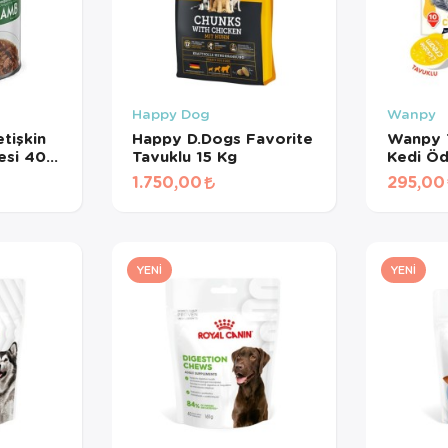
Happy Dog
Wanpy
tişkin
Happy D.Dogs Favorite
Wanpy T
esi 400
Tavuklu 15 Kg
Kedi Öd
gr*10A
1.750,00
295,00
YENI
YENI