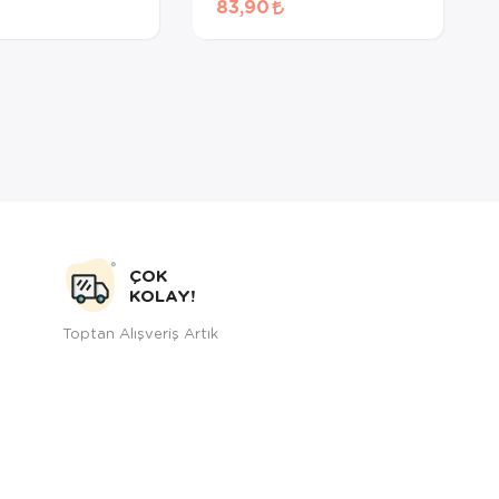
83,90
Maması 60 Gr
ÇOK
KOLAY!
Toptan Alışveriş Artık