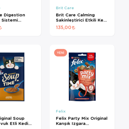
e
Brit Care
re Digestion
Brit Care Calming
m Sistemi
Sakinleştirici Etkili Kedi
yici Tahılsız
Ödül Maması 50gr
135,00
ül Maması 50gr
YENI
Felix
riginal Soup
Felix Party Mix Original
vuk Etli Kedi
Karışık Izgara
 48 Gr
Lezzetleri Kedi Ödül