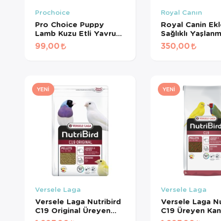
Prochoice
Royal Canın
Pro Choice Puppy
Royal Canin Ek
Lamb Kuzu Etli Yavru
Sağlıklı Yaşlan
Köpek Konservesi 400
Destekleyen
99,00
350,00
Gr
Tamamlayıcı Yet
Köpek Ödül Ma
240 Gr
YENI
YENI
Versele Laga
Versele Laga
Versele Laga Nutribird
Versele Laga Nu
C19 Original Üreyen
C19 Üreyen Kan
Kanaryalar Ve Finçler
Ve Finçler İçin 