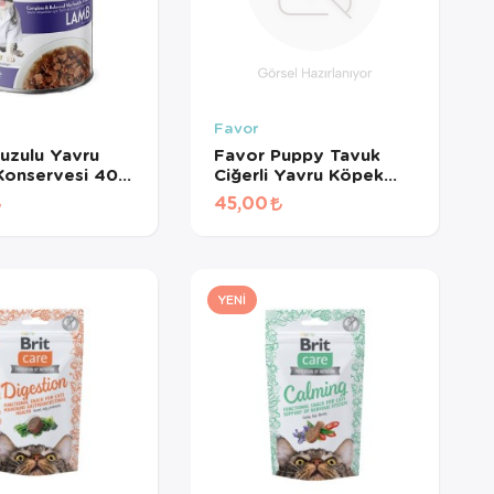
Favor
uzulu Yavru
Favor Puppy Tavuk
Konservesi 400
Ciğerli Yavru Köpek
Konservesi 400 Gr
45,00
YENI