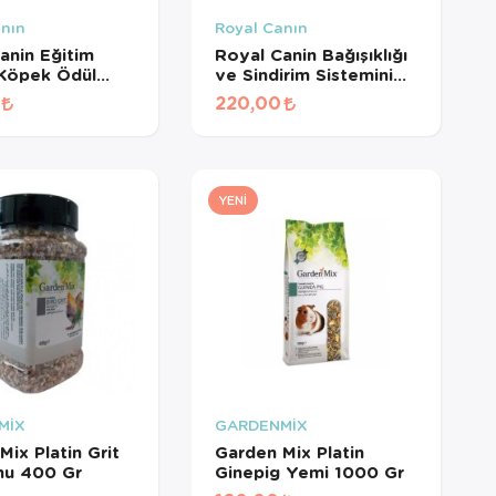
anın
Royal Canın
anin Eğitim
Royal Canin Bağışıklığı
 Köpek Ödül
ve Sindirim Sistemini
110 Gr
Destekleyen
220,00
Tamamlayıcı Yavru
Köpek Ödül Maması
100 Gr
YENI
MİX
GARDENMİX
Mix Platin Grit
Garden Mix Platin
mu 400 Gr
Ginepig Yemi 1000 Gr