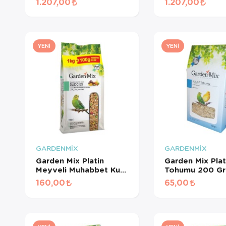
1.207,00
1.207,00
İçin Beyaz Pelet Yem 3
Pelet Yem 3 Kg
Kg
YENI
YENI
GARDENMİX
GARDENMİX
Garden Mix Platin
Garden Mix Plat
Meyveli Muhabbet Kuş
Tohumu 200 Gr
Yemi 1.1 Kg
160,00
65,00