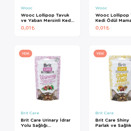
Wooc
Wooc
Wooc Lollipop Tavuk
Wooc Lollipop 
ve Yaban Mersinli Kedi
Kedi Ödül Mama
Ödül Maması 1,4 Gr
Gr
0,01
0,01
YENI
YENI
Brit Care
Brit Care
Brit Care Urinary İdrar
Brit Care Shiny 
Yolu Sağlığı
Parlak ve Sağlık
Destekleyici Kedi Ödül
Tüyler için Tahıl