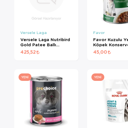
Versele Laga
Favor
Versele Laga Nutribird
Favor Kuzulu Ye
Gold Patee Ballı
Köpek Konserv
Yumurtalı Kanarya
Gr
425,52
45,00
Maması (1 KG
BÖLÜNMÜŞ)
YENI
YENI