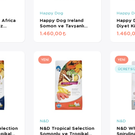
Happy Dog
Happy D
 Africa
Happy Dog Ireland
Happy D
ız
Somon ve Tavşanlı
Diyet K
4 Kg
Köpek Maması 4 Kg
Yetişki
1.460,00
1.460,
4 Kg
YENI
YENI
ÜCRETSI
N&D
N&D
election
N&D Tropical Selection
N&D Wh
pikal
Somonlu ve Tropikal
Spiruli