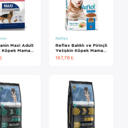
anın
Reflex
anin Maxi Adult
Reflex Balıklı ve Pirinçli
n Köpek Maması
Yetişkin Köpek Maması
BÖLÜNMÜŞ)
(1 KG BÖLÜNMÜŞ)
167,76