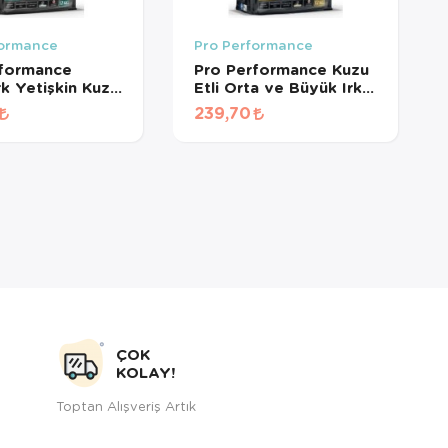
formance
Pro Performance
rformance
Pro Performance Kuzu
rk Yetişkin Kuzu
Etli Orta ve Büyük Irk
Yaban Mersinli
Yetişkin Köpek Maması
239,70
Maması (1 KG
(1 KG BÖLÜNMÜŞ)
MÜŞ)
ÇOK
KOLAY!
Toptan Alışveriş Artık