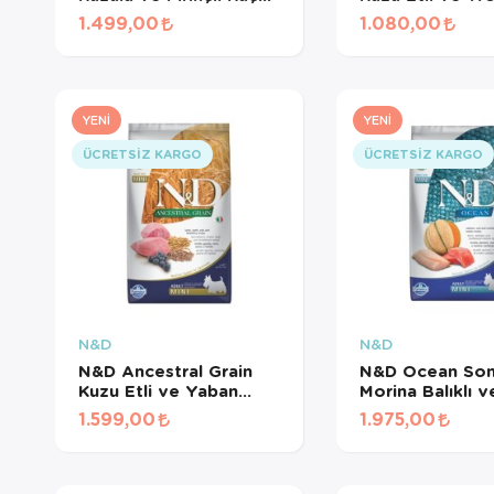
Irk Yetişkin Köpek
Meyveli Mini Irk
1.499,00
1.080,00
Maması 3 Kg
Yetişkin Köpek
1,5 Kg
YENI
YENI
ÜCRETSIZ KARGO
ÜCRETSIZ KARGO
N&D
N&D
N&D Ancestral Grain
N&D Ocean So
Kuzu Etli ve Yaban
Morina Balıklı v
Mersinli Küçük Irk Ata
Kavunlu Tahılsız
1.599,00
1.975,00
Tahıllı Yetişkin Köpek
Yetişkin Köpek
Maması 2,5 Kg
2,5 Kg