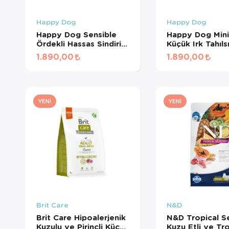
Happy Dog
Happy Dog
Happy Dog Sensible
Happy Dog Mini
Ördekli Hassas Sindirim
Küçük Irk Tahıls
Sistemi Destekleyici
Köpek Maması 
1.890,00
1.890,00
Yetişkin Köpek Maması
4 Kg
YENI
YENI
Brit Care
N&D
Brit Care Hipoalerjenik
N&D Tropical S
Kuzulu ve Pirinçli Küçük
Kuzu Etli ve Tro