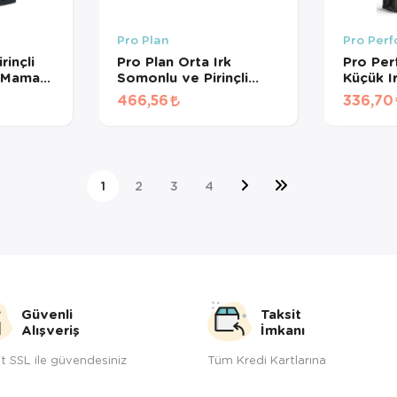
Pro Plan
Pro Per
rinçli
Pro Plan Orta Irk
Pro Pe
 Maması
Somonlu ve Pirinçli
Küçük I
ÜŞ)
Yetişkin Köpek Maması
Etli ve 
466,56
336,70
(1 KG BÖLÜNMÜŞ)
Köpek 
BÖLÜN
1
2
3
4
Güvenli
Taksit
Alışveriş
İmkanı
t SSL ile güvendesiniz
Tüm Kredi Kartlarına