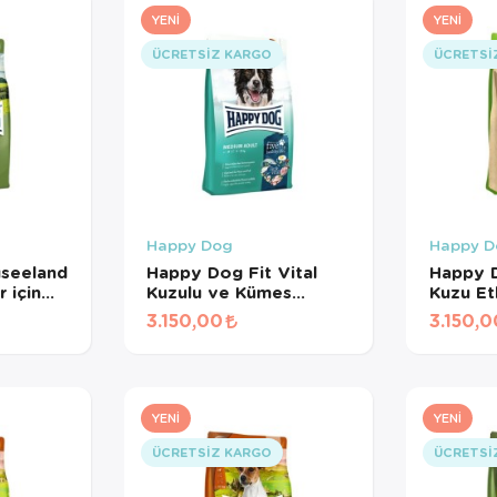
YENI
YENI
ÜCRETSIZ KARGO
ÜCRETSI
Happy Dog
Happy D
seeland
Happy Dog Fit Vital
Happy 
 için
Kuzulu ve Kümes
Kuzu Et
nçli
Hayvanlı Orta Irk
Maması 
3.150,00
3.150,0
 Maması
Yetişkin Köpek Maması
12 Kg
YENI
YENI
ÜCRETSIZ KARGO
ÜCRETSI