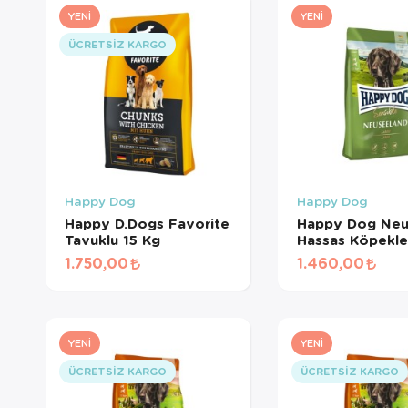
YENI
YENI
ÜCRETSIZ KARGO
Happy Dog
Happy Dog
Happy D.Dogs Favorite
Happy Dog Neu
Tavuklu 15 Kg
Hassas Köpekler
Kuzu Etli ve Piri
1.750,00
1.460,00
Yetişkin Köpek
4 Kg
YENI
YENI
ÜCRETSIZ KARGO
ÜCRETSIZ KARGO