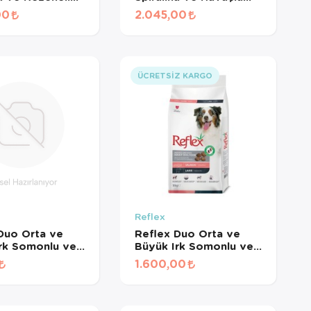
rk Yetişkin
Küçük Irk Yetişkin
00
2.045,00
Maması 2 Kg
Köpek Maması 2 Kg
ÜCRETSIZ KARGO
Reflex
Duo Orta ve
Reflex Duo Orta ve
rk Somonlu ve
Büyük Irk Somonlu ve
i Yetişkin
Kuzu Etli Yetişkin
1.600,00
Maması (1 KG
Köpek Maması 10 Kg
MÜŞ)