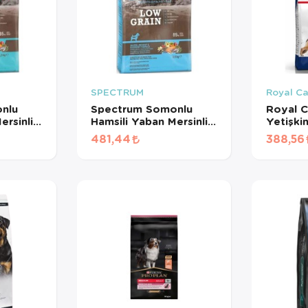
SPECTRUM
Royal C
nlu
Spectrum Somonlu
Royal C
ersinli
Hamsili Yaban Mersinli
Yetişki
in Köpek
Yetişkin Köpek Maması
(1 KG 
481,44
388,56
 GR
2. (1 KG BÖLÜNMÜŞ)