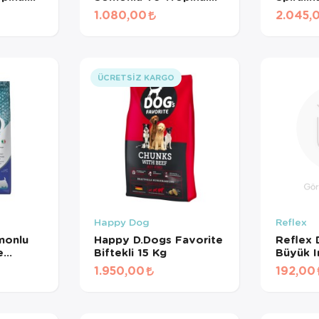
Meyveli Mini Irk
Küçük I
1.080,00
2.045,
 Maması
Yetişkin Köpek Maması
Köpek 
1,5 Kg
ÜCRETSIZ KARGO
Happy Dog
Reflex
monlu
Happy D.Dogs Favorite
Reflex 
e
Biftekli 15 Kg
Büyük I
 Mini Irk
Kuzu Etl
1.950,00
192,00
 Maması
Köpek 
BÖLÜN