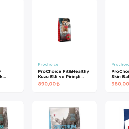
Prochoice
Prochoi
y
ProChoice Fit&Healthy
ProChoi
rk
Kuzu Etli ve Pirinçli
Skin Balı
r İçin,
Yetişkin Köpek Maması
Yetişki
890,00
980,0
u Mama
3 Kg
3 Kg