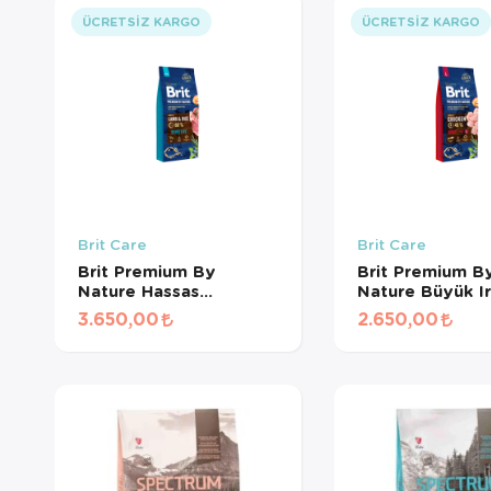
ÜCRETSIZ KARGO
ÜCRETSIZ KARGO
Brit Care
Brit Care
Brit Premium By
Brit Premium B
Nature Hassas
Nature Büyük I
Sindirime Sahip
Yetişkin Köpekle
3.650,00
2.650,00
Köpekler İçin, Kuzu Etli
Tavuk Etli Kur
Kuru Mama 15 kg
15 kg