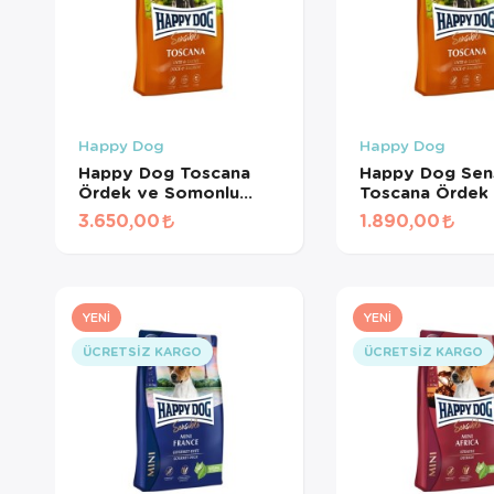
Happy Dog
Happy Dog
Happy Dog Toscana
Happy Dog Sens
Ördek ve Somonlu
Toscana Ördek
Köpek Maması 12,5 Kg
Somonlu Kısırlaş
3.650,00
1.890,00
Köpek Maması 
YENI
YENI
ÜCRETSIZ KARGO
ÜCRETSIZ KARGO