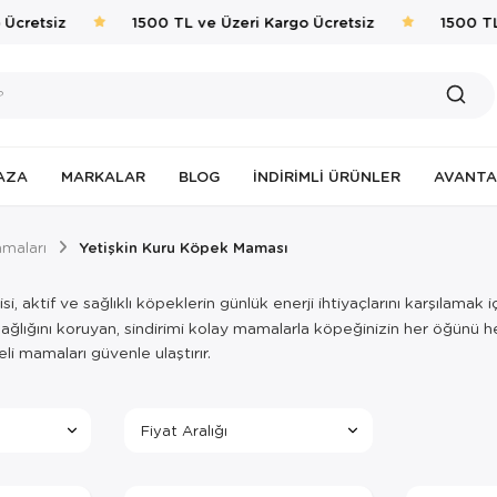
retsiz
1500 TL ve Üzeri Kargo Ücretsiz
1500 TL v
AZA
MARKALAR
BLOG
İNDIRIMLI ÜRÜNLER
AVANTA
maları
Yetişkin Kuru Köpek Maması
i, aktif ve sağlıklı köpeklerin günlük enerji ihtiyaçlarını karşılamak
 sağlığını koruyan, sindirimi kolay mamalarla köpeğinizin her öğünü 
li mamaları güvenle ulaştırır.
Fiyat Aralığı