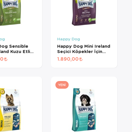
og
Happy Dog
Dog Sensible
Happy Dog Mini Ireland
and Kuzu Etli
Seçici Köpekler İçin
rk Yetişkin
Somonlu ve Tavşanlı
00
1.890,00
Maması 4 Kg
Küçük Irk Köpek
Maması 4 Kg
YENI