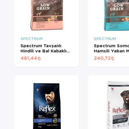
SPECTRUM
SPECTRUM
Spectrum Tavşanlı
Spectrum Somo
Hindili ve Bal Kabaklı
Hamsili Yaban M
Orta Irk Yetişkin Köpek
Orta Irk Yetişk
481,44
240,72
Maması 2. (1 KG
Maması 2. (500
BÖLÜNMÜŞ)
BÖLÜNMÜŞ)