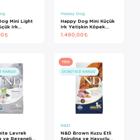
og
Happy Dog
og Mini Light
Happy Dog Mini Küçük
üçük Irk
Irk Yetişkin Köpek
n Köpek Maması
Maması 4 Kg
00
1.460,00
YENI
Z KARGO
ÜCRETSIZ KARGO
N&D
ite Levrek
N&D Brown Kuzu Etli
na ve Rezeneli
Spirulina ve Havuçlu