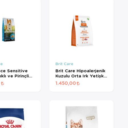
ce
Brit Care
ce Sensitive
Brit Care Hipoalerjenik
klı ve Pirinçli
Kuzulu Orta Irk Yetişkin
n Köpek Maması
Köpek Maması 3 Kg
0
1.450,00