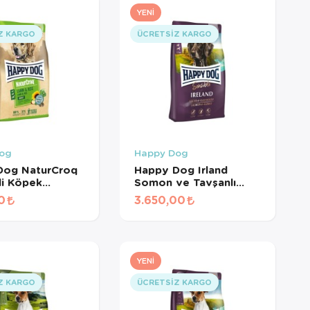
YENI
Z KARGO
ÜCRETSIZ KARGO
og
Happy Dog
Dog NaturCroq
Happy Dog Irland
li Köpek
Somon ve Tavşanlı
15 Kg
Köpek Maması 12,5 Kg
0
3.650,00
YENI
Z KARGO
ÜCRETSIZ KARGO