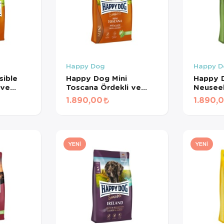
Happy Dog
Happy D
ible
Happy Dog Mini
Happy 
 ve
Toscana Ördekli ve
Neuseel
tırılmış
Balıklı Küçük Irk
Küçük I
1.890,00
1.890,
4 Kg
Yetişkin Köpek Maması
Köpek 
4 Kg
YENI
YENI