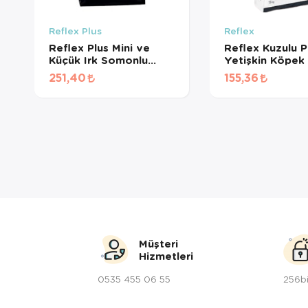
Reflex Plus
Reflex
Reflex Plus Mini ve
Reflex Kuzulu Pi
Küçük Irk Somonlu
Yetişkin Köpek
Yetişkin Köpek Maması
(1 KG BÖLÜNM
251,40
155,36
(1 KG BÖLÜNMÜŞ)
Müşteri
Hizmetleri
0535 455 06 55
256bi