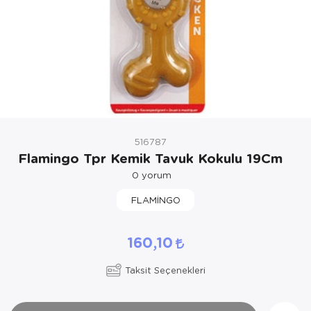
Kedi Yataklar
Köpek Yatakl
516787
Flamingo Tpr Kemik Tavuk Kokulu 19Cm
0
yorum
FLAMİNGO
160,10
Taksit Seçenekleri