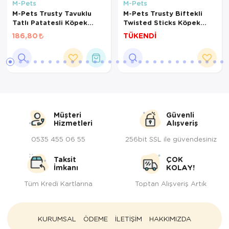
M-Pets
M-Pets
M-Pets Trusty Tavuklu
M-Pets Trusty Biftekli
Tatlı Patatesli Köpek
Twisted Sticks Köpek
Kemiği 20cm 100gr
Kemiği 12cm 55gr 10lu
186,80
TÜKENDİ
Paket
Müşteri
Güvenli
Hizmetleri
Alışveriş
0535 455 06 55
256bit SSL ile güvendesiniz
Taksit
ÇOK
İmkanı
KOLAY!
Tüm Kredi Kartlarına
Toptan Alışveriş Artık
KURUMSAL
ÖDEME
İLETİŞİM
HAKKIMIZDA