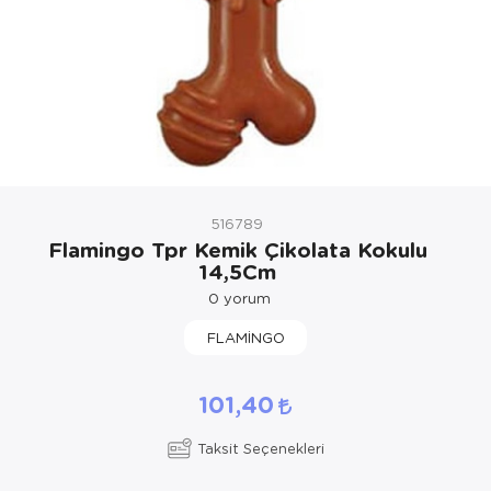
Kedi Yataklar
Köpek Yatakl
516789
Flamingo Tpr Kemik Çikolata Kokulu
14,5Cm
0
yorum
FLAMİNGO
101,40
Taksit Seçenekleri