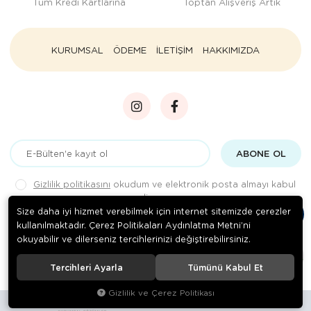
Tüm Kredi Kartlarına
Toptan Alışveriş Artık
KURUMSAL
ÖDEME
İLETİŞİM
HAKKIMIZDA
ABONE OL
Gizlilik politikasını
okudum ve elektronik posta almayı kabul
ediyorum.
Size daha iyi hizmet verebilmek için internet sitemizde çerezler
kullanılmaktadır. Çerez Politikaları Aydınlatma Metni’ni
okuyabilir ve dilerseniz tercihlerinizi değiştirebilirsiniz.
© 2020
Rengarenk Pet Shop
. Tüm hakları saklıdır.
Tercihleri Ayarla
Tümünü Kabul Et
Gizlilik ve Çerez Politikası
Site tasarımı tarafımızdan yapılmıştır.