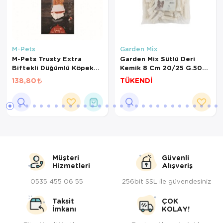
M-Pets
Garden Mix
M-Pets Trusty Extra
Garden Mix Sütlü Deri
Biftekli Düğümlü Köpek
Kemik 8 Cm 20/25 G.50Li
Kemiği 12cm 55gr
Paket
138,80
TÜKENDİ
Müşteri
Güvenli
Hizmetleri
Alışveriş
0535 455 06 55
256bit SSL ile güvendesiniz
Taksit
ÇOK
İmkanı
KOLAY!