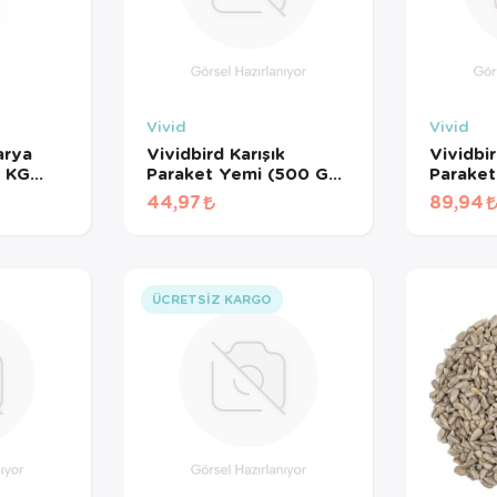
Vivid
Vivid
arya
Vividbird Karışık
Vividbir
1 KG
Paraket Yemi (500 GR
Paraket
BÖLÜNMÜŞ)
BÖLÜN
44,97
89,94
ÜCRETSIZ KARGO