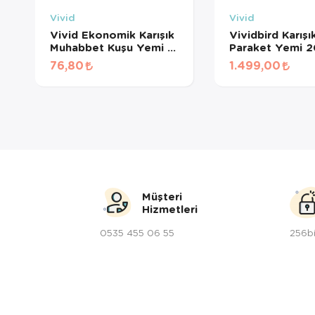
Vivid
Vivid
Vivid Ekonomik Karışık
Vividbird Karışı
Muhabbet Kuşu Yemi (1
Paraket Yemi 
KG BÖLÜNMÜŞ)
76,80
1.499,00
Müşteri
Hizmetleri
0535 455 06 55
256bi