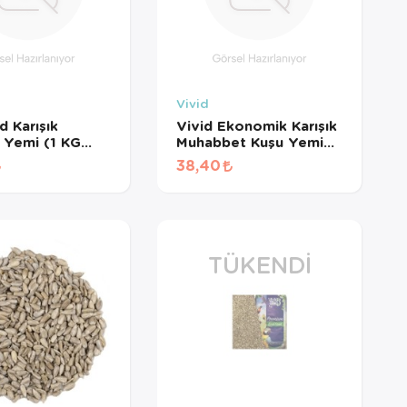
Vivid
d Karışık
Vivid Ekonomik Karışık
 Yemi (1 KG
Muhabbet Kuşu Yemi
MÜŞ)
(500 GR BÖLÜNMÜŞ)
38,40
TÜKENDI