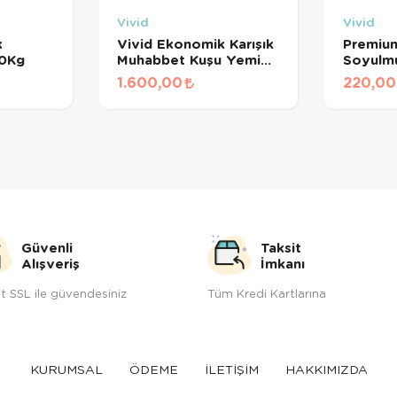
Vivid
Vivid
k
Vivid Ekonomik Karışık
Premium
20Kg
Muhabbet Kuşu Yemi
Soyulmu
25 Kg
Kg
1.600,00
220,00
Güvenli
Taksit
Alışveriş
İmkanı
t SSL ile güvendesiniz
Tüm Kredi Kartlarına
KURUMSAL
ÖDEME
İLETİŞİM
HAKKIMIZDA