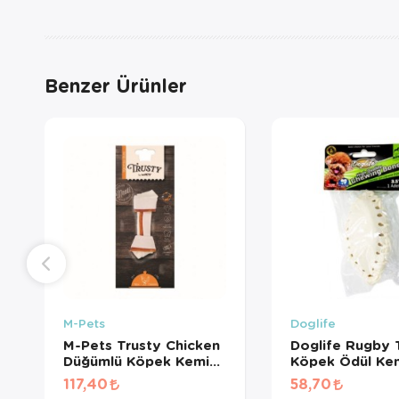
Benzer Ürünler
M-Pets
Doglife
M-Pets Trusty Chicken
Doglife Rugby 
Düğümlü Köpek Kemiği
Köpek Ödül Kem
12cm 45gr
110Gr
117,40
58,70