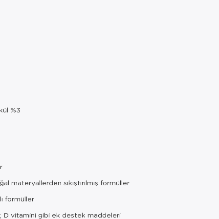
 kül %3
r
l materyallerden sıkıştırılmış formüller
ı formüller
, D vitamini gibi ek destek maddeleri