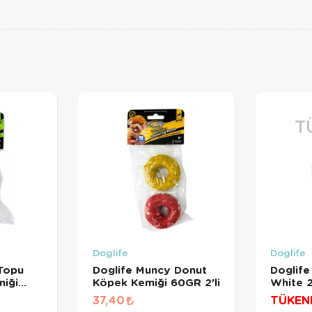
T
Doglife
Doglife
Topu
Doglife Muncy Donut
Doglife
iği
Köpek Kemiği 60GR 2'li
White 
37,40
TÜKEN