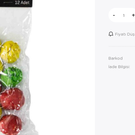
-
+
Fiyatı Dü
Barkod
İade Bilgisi: