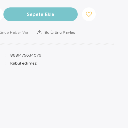
Sepete Ekle
şünce Haber Ver
Bu Ürünü Paylaş
8681475634079