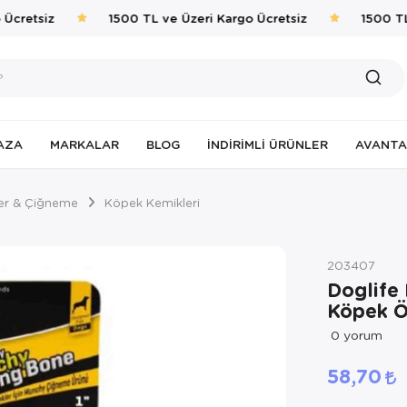
cretsiz
1500 TL ve Üzeri Kargo Ücretsiz
1500 TL v
AZA
MARKALAR
BLOG
İNDIRIMLI ÜRÜNLER
AVANTA
er & Çiğneme
Köpek Kemikleri
203407
Doglife 
Köpek Öd
0
yorum
58,70