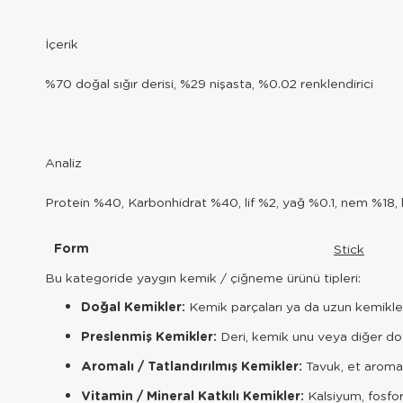
İçerik
%70 doğal sığır derisi, %29 nişasta, %0.02 renklendirici
Analiz
Protein %40, Karbonhidrat %40, lif %2, yağ %0.1, nem %18,
Form
Stick
Bu kategoride yaygın kemik / çiğneme ürünü tipleri:
Doğal Kemikler:
Kemik parçaları ya da uzun kemikle
Preslenmiş Kemikler:
Deri, kemik unu veya diğer doğa
Aromalı / Tatlandırılmış Kemikler:
Tavuk, et aromal
Vitamin / Mineral Katkılı Kemikler:
Kalsiyum, fosfor