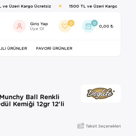
e Üzeri Kargo Ücretsiz
1500 TL ve Üzeri Kargo Ücretsiz
0
0
Giriş Yap
0,00
Üye Ol
JLI ÜRÜNLER
FAVORI ÜRÜNLER
Munchy Ball Renkli
ül Kemiği 12gr 12'li
Taksit Seçenekleri