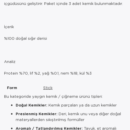
içgüdüsünü geliştirir. Paket içinde 3 adet kemik bulunmaktadır.
İçerik
%100 doğal sığır derisi
Analiz
Protein %70, lif %2, yağ %0.1, nem %18, kül %3
Form
Stick
Bu kategoride yaygın kemik / çiğneme ürünü tipleri:
Doğal Kemikler:
Kemik parçaları ya da uzun kemikler
Preslenmiş Kemikler:
Deri, kemik unu veya diğer doğal
materyallerden sıkıştırılmış formüller
Aromalı / Tatlandırılmış Kemikler:
Tavuk, et aromalı