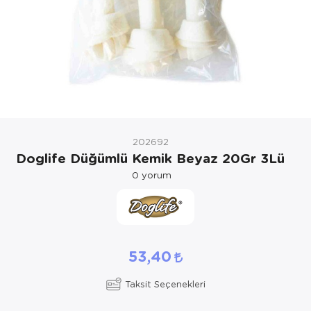
Kedi Yataklar
Köpek Yatakl
202692
Doglife Düğümlü Kemik Beyaz 20Gr 3Lü
0
yorum
53,40
Taksit Seçenekleri