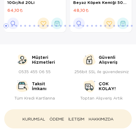
10Gr/Ad 20Li
Beyaz Köpek Kemiği 50
Gr
64,10
48,10
Müşteri
Güvenli
Hizmetleri
Alışveriş
0535 455 06 55
256bit SSL ile güvendesiniz
Taksit
ÇOK
İmkanı
KOLAY!
Tüm Kredi Kartlarına
Toptan Alışveriş Artık
KURUMSAL
ÖDEME
İLETİŞİM
HAKKIMIZDA