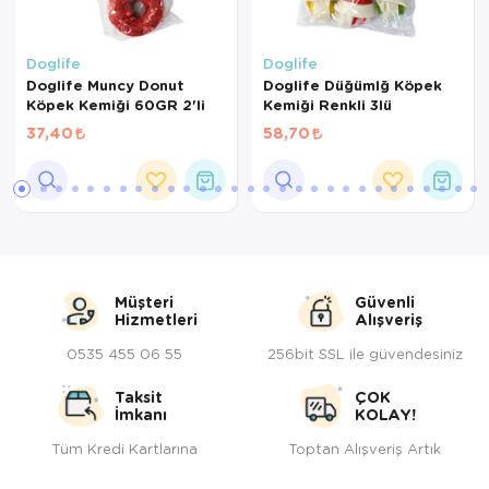
Doglife
Doglife
Doglife Muncy Donut
Doglife Düğümlğ Köpek
Köpek Kemiği 60GR 2'li
Kemiği Renkli 3lü
37,40
58,70
Müşteri
Güvenli
Hizmetleri
Alışveriş
0535 455 06 55
256bit SSL ile güvendesiniz
Taksit
ÇOK
İmkanı
KOLAY!
Tüm Kredi Kartlarına
Toptan Alışveriş Artık