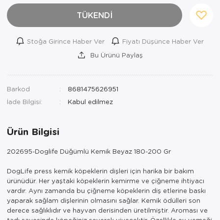
TÜKENDİ
Stoğa Girince Haber Ver
Fiyatı Düşünce Haber Ver
Bu Ürünü Paylaş
Barkod
8681475626951
İade Bilgisi:
Ürün Bilgisi
202695-Doglife Düğümlü Kemik Beyaz 180-200 Gr
DogLife press kemik köpeklerin dişleri için harika bir bakım
ürünüdür. Her yaştaki köpeklerin kemirme ve çiğneme ihtiyacı
vardır. Aynı zamanda bu çiğneme köpeklerin diş etlerine baskı
yaparak sağlam dişlerinin olmasını sağlar. Kemik ödülleri son
derece sağlıklıdır ve hayvan derisinden üretilmiştir. Aroması ve
tadı sayesinde köpeğiniz severek yiyecektir. Özellikle ev yemeği