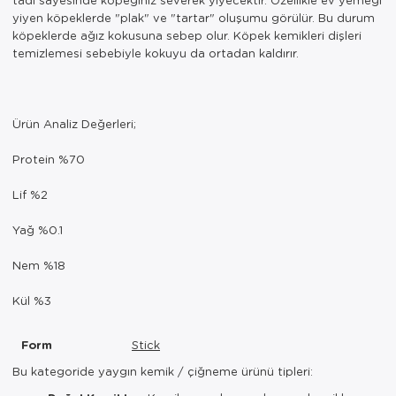
yiyen köpeklerde "plak" ve "tartar" oluşumu görülür. Bu durum
köpeklerde ağız kokusuna sebep olur. Köpek kemikleri dişleri
temizlemesi sebebiyle kokuyu da ortadan kaldırır.
Ürün Analiz Değerleri;
Protein %70
Lif %2
Yağ %0.1
Nem %18
Kül %3
Form
Stick
Bu kategoride yaygın kemik / çiğneme ürünü tipleri: