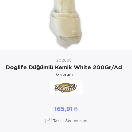
Kedi Yataklar
Köpek Yatakl
202695
Doglife Düğümlü Kemik White 200Gr/Ad
0
yorum
165,91
Taksit Seçenekleri