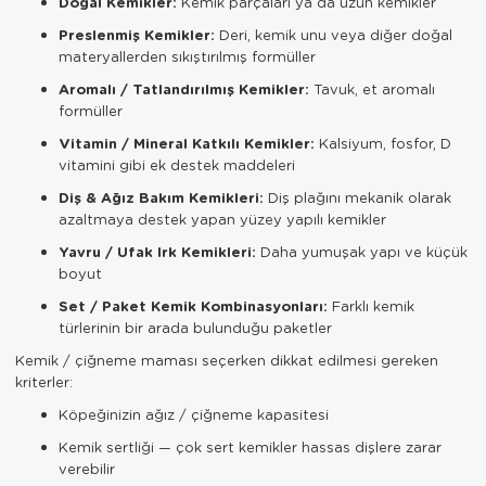
Doğal Kemikler:
Kemik parçaları ya da uzun kemikler
Preslenmiş Kemikler:
Deri, kemik unu veya diğer doğal
materyallerden sıkıştırılmış formüller
Aromalı / Tatlandırılmış Kemikler:
Tavuk, et aromalı
formüller
Vitamin / Mineral Katkılı Kemikler:
Kalsiyum, fosfor, D
vitamini gibi ek destek maddeleri
Diş & Ağız Bakım Kemikleri:
Diş plağını mekanik olarak
azaltmaya destek yapan yüzey yapılı kemikler
Yavru / Ufak Irk Kemikleri:
Daha yumuşak yapı ve küçük
boyut
Set / Paket Kemik Kombinasyonları:
Farklı kemik
türlerinin bir arada bulunduğu paketler
Kemik / çiğneme maması seçerken dikkat edilmesi gereken
kriterler:
Köpeğinizin ağız / çiğneme kapasitesi
Kemik sertliği — çok sert kemikler hassas dişlere zarar
verebilir