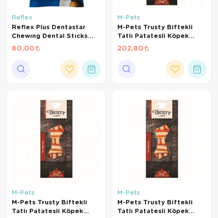
Kedi Yataklar
Köpek Yatakl
Reflex
M-Pets
Reflex Plus Dentastar
M-Pets Trusty Biftekli
Chewıng Dental Stıcks
Tatlı Patatesli Köpek
Medıum 180g
Kemiği 20cm 100gr
80,00
202,80
M-Pets
M-Pets
M-Pets Trusty Biftekli
M-Pets Trusty Biftekli
Tatlı Patatesli Köpek
Tatlı Patatesli Köpek