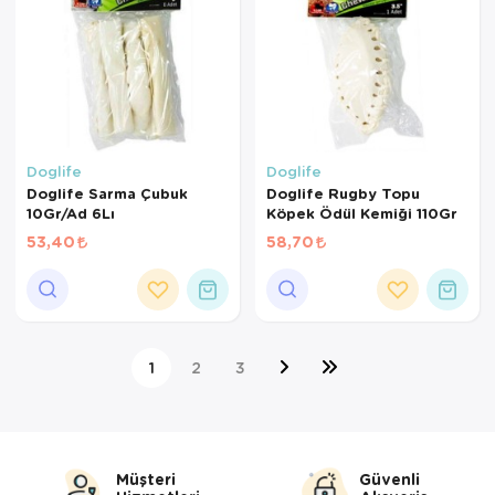
Doglife
Doglife
Doglife Sarma Çubuk
Doglife Rugby Topu
10Gr/Ad 6Lı
Köpek Ödül Kemiği 110Gr
53,40
58,70
1
2
3
Müşteri
Güvenli