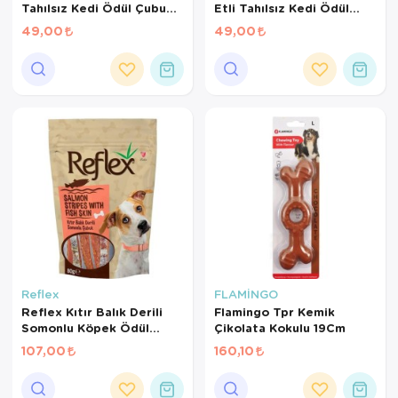
Tahılsız Kedi Ödül Çubuğu
Etli Tahılsız Kedi Ödül
15 Gr
Çubuğu 15gr
49,00
49,00
Reflex
FLAMİNGO
Reflex Kıtır Balık Derili
Flamingo Tpr Kemik
Somonlu Köpek Ödül
Çikolata Kokulu 19Cm
Çubuğu 80gr
107,00
160,10