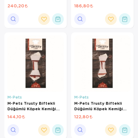
140gr 7li Paket
20cm 85gr
240,20
186,80
M-Pets
M-Pets
M-Pets Trusty Biftekli
M-Pets Trusty Biftekli
Düğümlü Köpek Kemiği
Düğümlü Köpek Kemiği
15cm 65gr
12cm 45gr
144,10
122,80