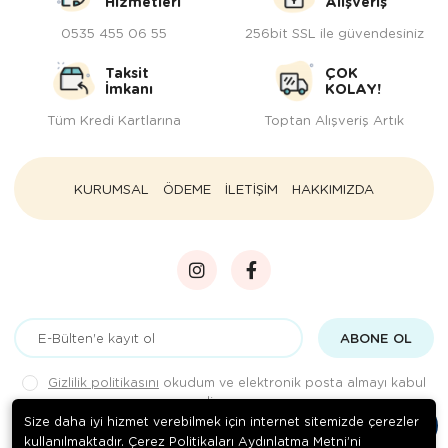
Hizmetleri
Alışveriş
0535 455 06 55
256bit SSL ile güvendesiniz
Taksit
ÇOK
İmkanı
KOLAY!
Tüm Kredi Kartlarına
Toptan Alışveriş Artık
KURUMSAL
ÖDEME
İLETİŞİM
HAKKIMIZDA
ABONE OL
Gizlilik politikasını
okudum ve elektronik posta almayı kabul
ediyorum.
Size daha iyi hizmet verebilmek için internet sitemizde çerezler
kullanılmaktadır. Çerez Politikaları Aydınlatma Metni’ni