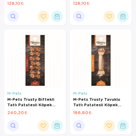
Kemiği 12cm 50gr
Kemiği 11cm 50gr
128,10
128,10
M-Pets
M-Pets
M-Pets Trusty Biftekli
M-Pets Trusty Tavuklu
Tatlı Patatesli Köpek
Tatlı Patatesli Köpek
Kemiği 6cm 140gr 7li
Kemiği 20cm 100gr
240,20
186,80
Paket