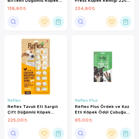
Biftekli Düğümlü Köpek
Press Köpek Kemiği 22cm
Kemiği 12cm 55gr
130gr
138,80
234,80
Reflex
Reflex Plus
Reflex Tavuk Eti Sargılı
Reflex Plus Ördek ve Kaz
Çift Düğümlü Köpek
Etli Köpek Ödül Çubuğu
Çiğneme Kemiği 100gr
3*11 Gr
225,00
65,00
(8'li)