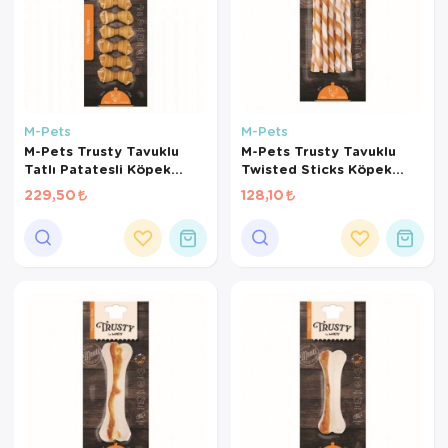
M-Pets
M-Pets
M-Pets Trusty Tavuklu
M-Pets Trusty Tavuklu
Tatlı Patatesli Köpek
Twisted Sticks Köpek
Kemiği 7cm 140gr 7li
Kemiği 12cm 55gr 10lu
229,50
128,10
Paket
Paket