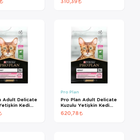
310,39
MÜŞ)
(500 GR BÖLÜNMÜŞ)
Pro Plan
n Adult Delicate
Pro Plan Adult Delicate
Yetişkin Kedi
Kuzulu Yetişkin Kedi
 (500 GR
Maması (1 KG
620,78
MÜŞ)
BÖLÜNMÜŞ)