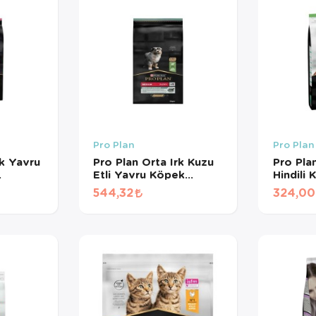
Pro Plan
Pro Plan
rk Yavru
Pro Plan Orta Irk Kuzu
Pro Plan
Etli Yavru Köpek
Hindili K
Maması (1 KG
Kedi M
544,32
324,00
BÖLÜNMÜŞ)
BÖLÜN