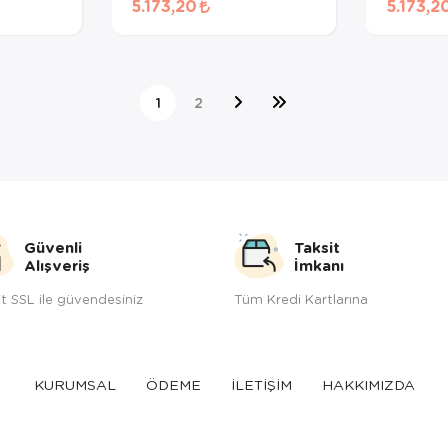
5.173,20
5.173,2
10 Kg
1
2
Güvenli
Taksit
Alışveriş
İmkanı
t SSL ile güvendesiniz
Tüm Kredi Kartlarına
KURUMSAL
ÖDEME
İLETİŞİM
HAKKIMIZDA