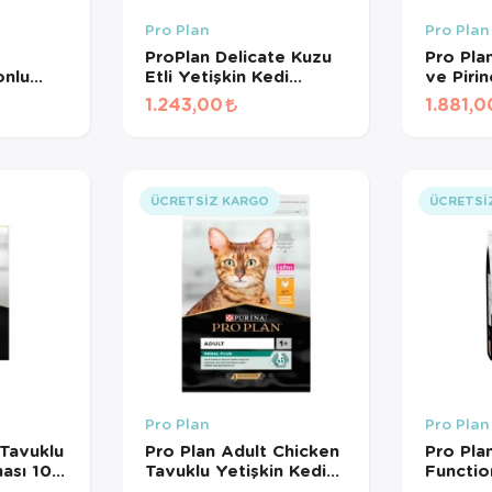
Pro Plan
Pro Plan
ProPlan Delicate Kuzu
Pro Pla
onlu
Etli Yetişkin Kedi
ve Pirin
aması 3
Maması 1,5Kg
Maması
1.243,00
1.881,0
ÜCRETSIZ KARGO
ÜCRETSI
Pro Plan
Pro Plan
 Tavuklu
Pro Plan Adult Chicken
Pro Plan
ası 10
Tavuklu Yetişkin Kedi
Functi
Maması 10 Kg
Yetişki