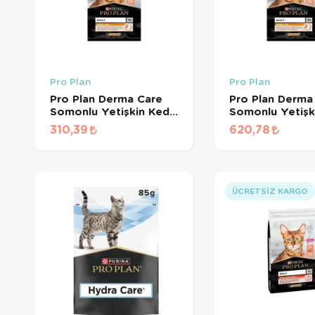
Pro Plan
Pro Plan
Pro Plan Derma Care
Pro Plan Derma
Somonlu Yetişkin Kedi
Somonlu Yetişk
Maması (500 GR
Maması (1 KG
310,39
620,78
BÖLÜNMÜŞ)
BÖLÜNMÜŞ)
ÜCRETSIZ KARGO