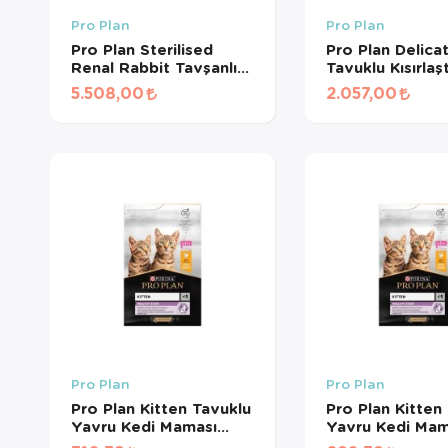
Pro Plan
Pro Plan
Pro Plan Sterilised
Pro Plan Delica
Renal Rabbit Tavşanlı
Tavuklu Kısırlaşt
Kısırlaştırılmış Kedi
Kedi Maması 3 
5.508,00
2.057,00
Maması 10 Kg
Pro Plan
Pro Plan
Pro Plan Kitten Tavuklu
Pro Plan Kitten
Yavru Kedi Maması
Yavru Kedi Mam
(500 GR BÖLÜNMÜŞ)
KG BÖLÜNMÜŞ