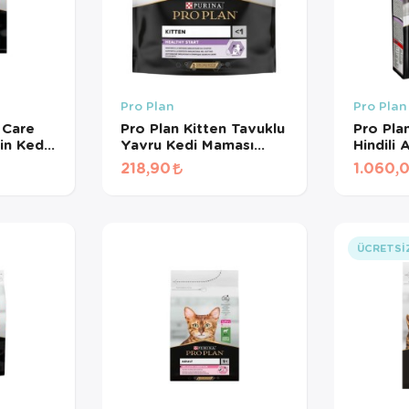
Pro Plan
Pro Plan
 Care
Pro Plan Kitten Tavuklu
Pro Pla
in Kedi
Yavru Kedi Maması
Hindili 
400 Gr
Yavru K
218,90
1.060,
Kg
ÜCRETSI