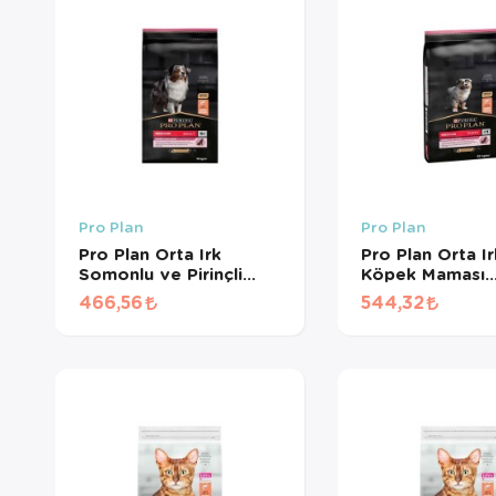
Pro Plan
Pro Plan
Pro Plan Orta Irk
Pro Plan Orta I
Somonlu ve Pirinçli
Köpek Maması
Yetişkin Köpek Maması
Somonlu (1 KG
466,56
544,32
(1 KG BÖLÜNMÜŞ)
BÖLÜNMÜŞ)