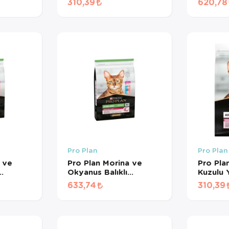
310,39
620,78
BÖLÜNMÜŞ)
BÖLÜN
Pro Plan
Pro Plan
 ve
Pro Plan Morina ve
Pro Pla
Okyanus Balıklı
Kuzulu 
Kedi
Kısırlaştırılmış Kedi
Maması
633,74
310,39
R
Maması (1 KG
BÖLÜN
BÖLÜNMÜŞ)