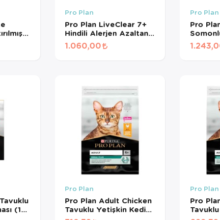
Pro Plan
Pro Plan
te
Pro Plan LiveClear 7+
Pro Pla
ırılmış
Hindili Alerjen Azaltan
Somonlu
Kg
Kısırlaştırılmış Yaşlı
Maması 
1.060,00
1.243,
Kedi Maması 1,4 Kg
Pro Plan
Pro Plan
 Tavuklu
Pro Plan Adult Chicken
Pro Pla
ası (1
Tavuklu Yetişkin Kedi
Tavuklu
)
Maması (500 GR
Maması 