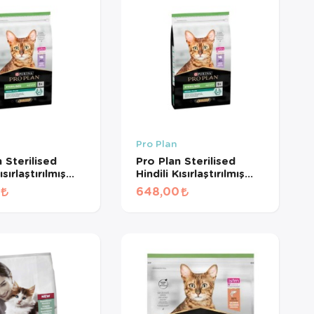
Pro Plan
 Sterilised
Pro Plan Sterilised
ısırlaştırılmış
Hindili Kısırlaştırılmış
aması (500 GR
Kedi Maması (1 KG
648,00
MÜŞ)
BÖLÜNMÜŞ)