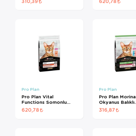
310,39
620,78
Pro Plan
Pro Plan
Pro Plan Vital
Pro Plan Morina
Functions Somonlu
Okyanus Balıklı
Yetişkin Kedi Maması (1
Kısırlaştırılmış 
620,78
316,87
KG BÖLÜNMÜŞ)
Maması (500 G
BÖLÜNMÜŞ)