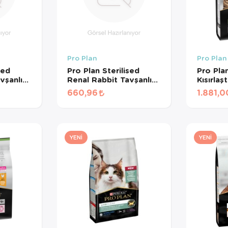
Pro Plan
Pro Plan
sed
Pro Plan Sterilised
Pro Pla
vşanlı
Renal Rabbit Tavşanlı
Kısırlaş
Kedi
Kısırlaştırılmış Kedi
Kedi Ma
660,96
1.881,0
R
Maması (1 KG
BÖLÜNMÜŞ)
YENI
YENI