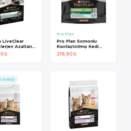
Pro Plan
n LiveClear
Pro Plan Somonlu
Alerjen Azaltan
Kısırlaştırılmış Kedi
edi Maması 1,4
Maması 400 Gr
00
218,90
Z KARGO