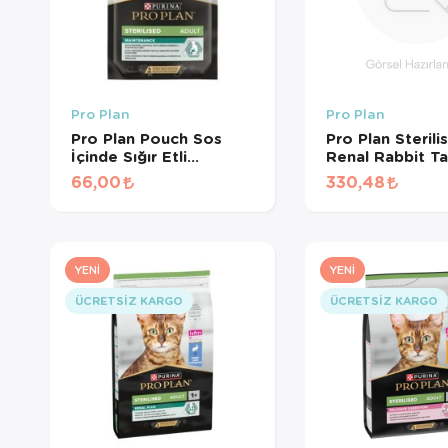
Pro Plan
Pro Plan
Pro Plan Pouch Sos
Pro Plan Sterili
İçinde Sığır Etli
Renal Rabbit Ta
Kısırlaştırılmış Kedi
Kısırlaştırılmış 
66,00
330,48
Konservesi 85 Gr
Maması (500 G
BÖLÜNMÜŞ)
YENI
YENI
ÜCRETSIZ KARGO
ÜCRETSIZ KARGO