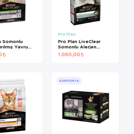
Pro Plan
n Somonlu
Pro Plan LiveClear
tırılmış Yavru
Somonlu Alerjen
ması 3 Kg
Azaltan Kısırlaştırılmış
0
1.060,00
Kedi Maması 1,4 kg
KAMPANYA