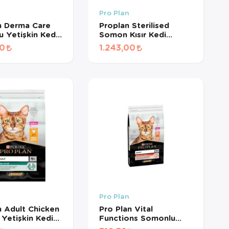
Pro Plan
n Derma Care
Proplan Sterilised
 Yetişkin Kedi
Somon Kısır Kedi
1,5Kg
Maması 1,5Kg+3 Ad
00
1.243,00
85gr Konserve
Pro Plan
n Adult Chicken
Pro Plan Vital
 Yetişkin Kedi
Functions Somonlu
(1 KG
Yetişkin Kedi Maması