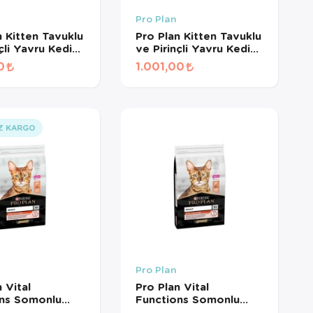
Pro Plan
n Kitten Tavuklu
Pro Plan Kitten Tavuklu
çli Yavru Kedi
ve Pirinçli Yavru Kedi
 3 Kg
Maması 1,5 Kg
0
1.001,00
Z KARGO
Pro Plan
 Vital
Pro Plan Vital
ons Somonlu
Functions Somonlu
n Kedi Maması
Yetişkin Kedi Maması