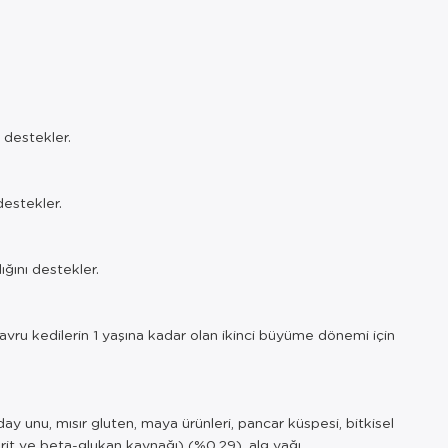
 destekler.
destekler.
ığını destekler.
 yavru kedilerin 1 yaşına kadar olan ikinci büyüme dönemi için
ay unu, mısır gluten, maya ürünleri, pancar küspesi, bitkisel
karit ve beta-glukan kaynağı) (%0,29), alg yağı