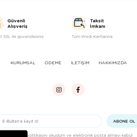
Güvenli
Taksit
Alışveriş
İmkanı
t SSL ile güvendesiniz
Tüm Kredi Kartlarına
KURUMSAL
ÖDEME
İLETİŞİM
HAKKIMIZDA
ABONE OL
Gizlilik politikasını
okudum ve elektronik posta almayı kabul