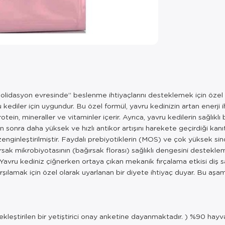
dasyon evresinde” beslenme ihtiyaçlarını desteklemek için özel ola
kediler için uygundur. Bu özel formül, yavru kedinizin artan enerji i
n, mineraller ve vitaminler içerir. Ayrıca, yavru kedilerin sağlıklı
rdan sonra daha yüksek ve hızlı antikor artışını harekete geçirdiği k
ginleştirilmiştir. Faydalı prebiyotiklerin (MOS) ve çok yüksek sindir
rsak mikrobiyotasının (bağırsak florası) sağlıklı dengesini destekl
 Yavru kediniz çiğnerken ortaya çıkan mekanik fırçalama etkisi diş s
karşılamak için özel olarak uyarlanan bir diyete ihtiyaç duyar. Bu a
ekleştirilen bir yetiştirici onay anketine dayanmaktadır. ) %90 hay