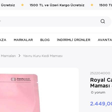
cretsiz
1500 TL ve Üzeri Kargo Ücretsiz
1500 TL v
AZA
MARKALAR
BLOG
İNDIRIMLI ÜRÜNLER
AVANTA
 Mamaları
Yavru Kuru Kedi Maması
252204000
Royal Ca
Maması
0
yorum
2.449,