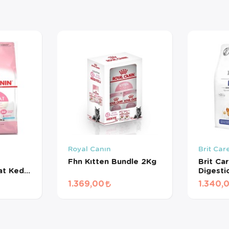
Royal Canın
Brit Car
Fhn Kıtten Bundle 2Kg
Brit Ca
t Kedi
Digesti
Immuni
1.369,00
1.340,
Tahılsı
Maması