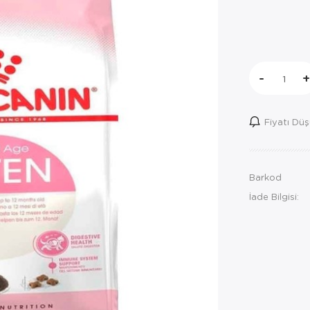
-
+
Fiyatı Dü
Barkod
İade Bilgisi: