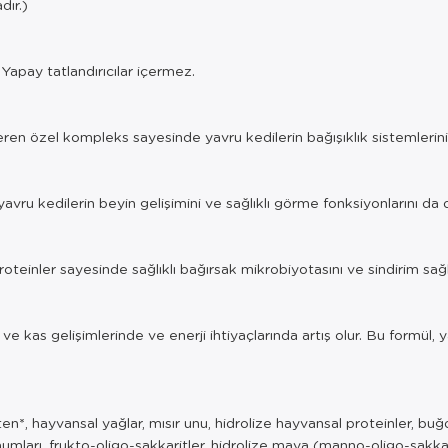
dır.)
 Yapay tatlandırıcılar içermez.
içeren özel kompleks sayesinde yavru kedilerin bağışıklık sistemlerini
avru kedilerin beyin gelişimini ve sağlıklı görme fonksiyonlarını da 
oteinler sayesinde sağlıklı bağırsak mikrobiyotasını ve sindirim sağl
ve kas gelişimlerinde ve enerji ihtiyaçlarında artış olur. Bu formül,
n*, hayvansal yağlar, mısır unu, hidrolize hayvansal proteinler, buğd
 tohumları, frukto-oligo-sakkaritler, hidrolize maya (manno-oligo-sak