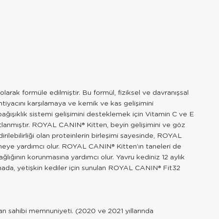
rak formüle edilmiştir. Bu formül, fiziksel ve davranışsal
htiyacını karşılamaya ve kemik ve kas gelişimini
 bağışıklık sistemi gelişimini desteklemek için Vitamin C ve E
anıtlanmıştır. ROYAL CANIN® Kitten, beyin gelişimini ve göz
ilebilirliği olan proteinlerin birleşimi sayesinde, ROYAL
emeye yardımcı olur. ROYAL CANIN® Kitten’ın taneleri de
ağlığının korunmasına yardımcı olur. Yavru kediniz 12 aylık
şamada, yetişkin kediler için sunulan ROYAL CANIN® Fit32
van sahibi memnuniyeti. (2020 ve 2021 yıllarında