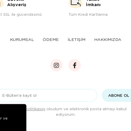
Alışveriş
İmkanı
t SSL ile güvendesiniz
Tüm Kredi Kartlarına
KURUMSAL
ÖDEME
İLETİŞİM
HAKKIMIZDA
ABONE OL
Gizlilik politikasını
okudum ve elektronik posta almayı kabul
r
ediyorum.
ir ve