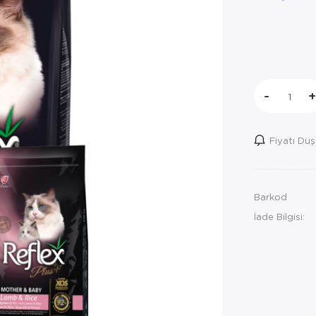
-
+
Fiyatı Dü
Barkod
İade Bilgisi: