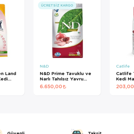
ÜCRETSIZ KARGO
N&D
Catlife
en Land
N&D Prime Tavuklu ve
Catlife
Kedi
Narlı Tahılsız Yavru
Kedi Ma
Kedi Maması 10 Kg
6.650,00
203,00
Güvenli
Taksit