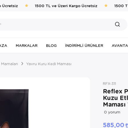
Ücretsiz
1500 TL ve Üzeri Kargo Ücretsiz
1500 TL 
AZA
MARKALAR
BLOG
İNDIRIMLI ÜRÜNLER
AVANTA
 Mamaları
Yavru Kuru Kedi Maması
RFX-311
Reflex 
Kuzu Etl
Maması 
0
yorum
585,00