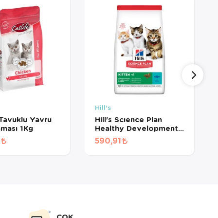
Hill's
 Tavuklu Yavru
Hill's Scıence Plan
ması 1Kg
Healthy Development
Ton Balıklı Yavru Kedi
590,91
Maması + HEDİYE! (1
KG BÖLÜNMÜŞ)
ÇOK