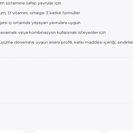
im sistemine sahip yavrular için
um, D vitamini, omega-3 katkılı formüller
gesi iç ortamda yaşayan yavrulara uygun
ı denemek veya kombinasyon kullanmak isteyenler için
e dönemine uygun enerji profili, katkı maddesi içeriği, sindirilebili