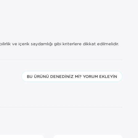
rlik ve içerik saydamlığı gibi kriterlere dikkat edilmelidir.
BU ÜRÜNÜ DENEDINIZ MI? YORUM EKLEYIN