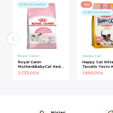
ÜCRETSIZ KARGO
YENI
ÜCRETSIZ KARGO
Royal Canın
Happy Cat
Royal Canin
Happy Cat Kitt
Mother&BabyCat Kedi
Tavuklu Yavru 
Maması 4 Kg
Maması 4kg
2.733,00
1.850,00
Müşteri