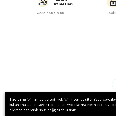
Hizmetleri
0535 455 06 55
256bi
Size daha iyi hizmet verebilmek için internet sitemizde çerezle
kullanılmaktadır. Çerez Politikaları Aydınlatma Metni’ni okuyabil
dilerseniz tercihlerinizi değiştirebilirsiniz.