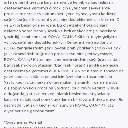
artan enerji ihtiyacını karşılamaya ve kemik ve kas gelişimini
desteklemeye yardımcı olmak için uyarlanan seviyelerde
protein, mineraller ve vitaminler içerir. Ayrıca, yavru kedilerin
sağlıklı bağışıklık sistemi gelişimini desteklemek için Vitamin C
ve E gibi besin öğeleri içerir. Bu diyetsel antioksidanların
aşılardan sonra daha yüksek ve hızlı antikor artışını harekete
geçirdiği kanıtlanmıştır. ROYAL CANIN® Kitten, beyin gelişimini
ve göz sağlığını desteklemek için Omega-3 yağ asitleriyle
(DHA) zenginleştirilmiştir. Faydalı prebiyotiklerin (MOS) ve çok
yüksek sindirilebilirliği olan proteinlerin birleşimi sayesinde,
ROYAL CANIN® Kitten aynı zamanda sindirim sağlığı açısından
bağırsak mikrobiyotasının (bağırsak florası) sağlıklı dengesini
desteklemeye yardımcı olur. ROYAL CANIN® Kitten’ın taneleri de
yavru kedinizin küçük çenesi için özel olarak tasarlanmıştır.
Yavru kediniz çiğnerken ortaya çıkan mekanik fırçalama etkisi
diş sağlığının korunmasına yardımcı olur. Yavru kediniz 12 aylık
olduğunda, yetişkin bir kedi olarak beslenme ihtiyaçlarını
karşılamak için özel olarak uyarlanan bir diyete ihtiyaç duyar. Bu
aşamada, yetişkin kediler için sunulan ROYAL CANIN® Fit32
diyet serisine geçebilirsiniz.
"Onaylanmış Formül
%100 yetiştirici memnuniyeti. (2020 ve 2021 yıllarında