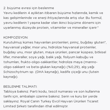
2. büyüme evresi için beslenme
Yavru kedilerin 4 aylıktan itibaren büyüme hızlarında, kemik ve
kas gelişimlerinde ve enerji ihtiyaçlarında artış olur. Bu formül,
yavru kedilerin 1 yaşına kadar olan ikinci büyüme dönemi için
uyarlanmış düzeyde protein, vitaminler ve mineraller içerir."
KOMPOZİSYON:
Kurutulmuş kümes hayvanları proteinleri, pirinç, buğday gluten*,
hayvansal yağlar, mısır unu, hidrolize hayvansal proteinler,
buğday unu, mısır gluten, maya ürünleri, pancar küspesi, bitkisel
lifler, mineraller, soya yağı, balık yağı, fisilyum kabuğu ve
tohumları, frukto-oligo-sakkaritler, hidrolize maya (manno-
oligo-sakkarit ve beta-glukan kaynağı) (%0,29), alg yağı
Schizochytrium sp. (DHA kaynağı), kadife çiçeği unu (lutein
kaynağı).
BESLENME TALİMATI:
Tabloya bakınız. Parti kodu, tescil numarası ve son kullanma
tarihi için, ambalajin üzerine bakınız. Serin ve kuru bir yerde
saklayınız. Royal Canin Turkey Evcil Hayvan Ürünleri Ticaret
Limited Şirketi tarafından ithal edilmiştir.