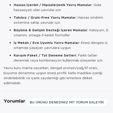
Hassas İçerikli / Hipoalerjenik Yavru Mamalar:
Gıda
hassasiyeti olan yavrular için
Tahılsız / Grain-Free Yavru Mamalar:
Hassas sindirim
sistemine sahip yavrular için
Büyüme & Gelişim Desteği İçeren Mamalar:
Kalsiyum, D
vitamini, omega-3 katkılı formüller
İç Mekân / Eve Uyumlu Yavru Mamalar:
Enerji dengesi iç
ortamda yaşayan yavrulara uygun
Karışım Paket / Tat Deneme Setleri:
Farklı tatları
denemek veya kombinasyon kullanmak isteyenler için
Yavru kuru mama seçerken, dengeli protein/yağ/lif oranı,
büyüme dönemine uygun enerji profili, katkı maddesi içeriği,
sindirilebilirlik ve içerik saydamlığı gibi kriterlere dikkat
edilmelidir.
Yorumlar
BU ÜRÜNÜ DENEDINIZ MI? YORUM EKLEYIN