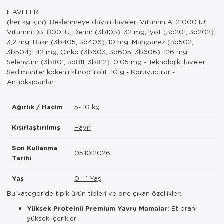
İLAVELER:
(her kg için): Beslenmeye dayalı ilaveler: Vitamin A: 21000 IU,
Vitamin D3: 800 IU, Demir (3b103): 32 mg, İyot (3b201, 3b202):
3,2 mg, Bakır (3b405, 3b406): 10 mg, Manganez (3b502,
3b504): 42 mg, Çinko (3b603, 3b605, 3b606): 126 mg,
Selenyum (3b801, 3b811, 3b812): 0,05 mg - Teknolojik ilaveler:
Sedimanter kökenli klinoptilolit: 10 g - Koruyucular -
Antioksidanlar.
Ağırlık / Hacim
5- 10 kg
Kısırlaştırılmış
Hayır
Son Kullanma
05.10.2026
Tarihi
Yaş
0 - 1 Yaş
Bu kategoride tipik ürün tipleri ve öne çıkan özellikler:
Yüksek Proteinli Premium Yavru Mamalar:
Et oranı
yüksek içerikler