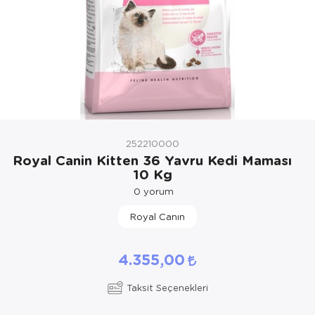
Kedi Yataklar
Köpek Yatakl
252210000
Royal Canin Kitten 36 Yavru Kedi Maması
10 Kg
0
yorum
Royal Canın
4.355,00
Taksit Seçenekleri