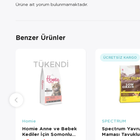
Ürüne ait yorum bulunmamaktadır.
Benzer Ürünler
ÜCRETSIZ KARGO
TÜKENDI
Homie
SPECTRUM
Homie Anne ve Bebek
Spectrum Yavru
Kediler İçin Somonlu
Maması Tavuklu 
Kedi Maması 12 Kg
ve Kızılcıklı 12+