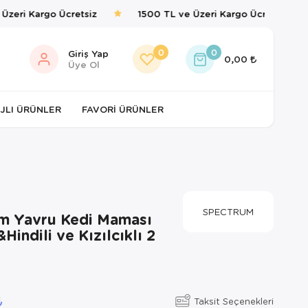
zeri Kargo Ücretsiz
1500 TL ve Üzeri Kargo Ücretsiz
0
0
Giriş Yap
0,00
Üye Ol
JLI ÜRÜNLER
FAVORI ÜRÜNLER
SPECTRUM
m Yavru Kedi Maması
Hindili ve Kızılcıklı 2
Taksit Seçenekleri