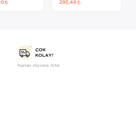
00
295,46
 5kg + 2kg
Maması + HEDİYE! (500
!
GR BÖLÜNMÜŞ)
ÇOK
KOLAY!
Toptan Alışveriş Artık