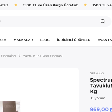
siz
1500 TL ve Üzeri Kargo Ücretsiz
1500 TL ve Ü
AZA
MARKALAR
BLOG
İNDIRIMLI ÜRÜNLER
AVANTA
 Mamaları
Yavru Kuru Kedi Maması
SPL-056
Spectru
Tavuklu&
Kg
0
yorum
969,00