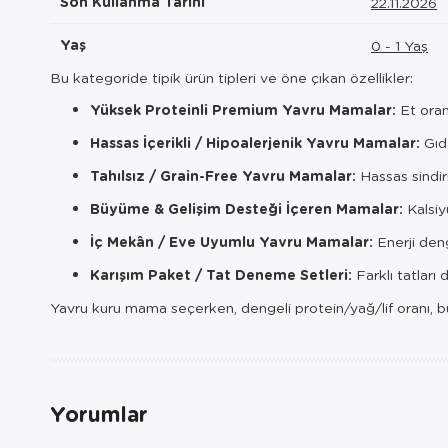
Son Kullanma Tarihi
22.11.2026
Yaş
0 - 1 Yaş
Bu kategoride tipik ürün tipleri ve öne çıkan özellikler:
Yüksek Proteinli Premium Yavru Mamalar:
Et oran
Hassas İçerikli / Hipoalerjenik Yavru Mamalar:
Gıda
Tahılsız / Grain-Free Yavru Mamalar:
Hassas sindir
Büyüme & Gelişim Desteği İçeren Mamalar:
Kalsiy
İç Mekân / Eve Uyumlu Yavru Mamalar:
Enerji den
Karışım Paket / Tat Deneme Setleri:
Farklı tatlar
Yavru kuru mama seçerken, dengeli protein/yağ/lif oranı, büyüm
Yorumlar