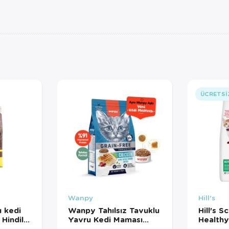
ÜCRETSI
Wanpy
Hill's
 kedi
Wanpy Tahılsız Tavuklu
Hill's S
Hindili
Yavru Kedi Maması
Health
1 Kg
1,5Kg
Somonl