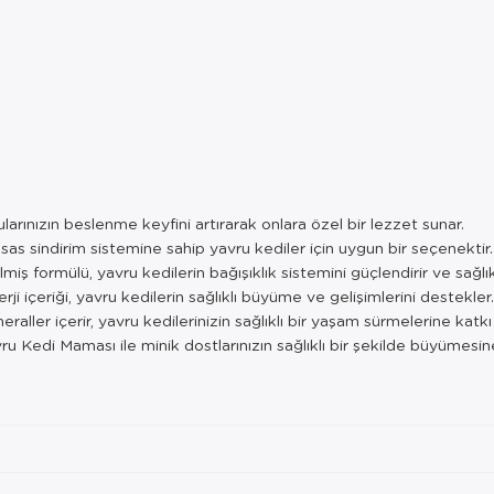
ularınızın beslenme keyfini artırarak onlara özel bir lezzet sunar.
as sindirim sistemine sahip yavru kediler için uygun bir seçenektir.
lmiş formülü, yavru kedilerin bağışıklık sistemini güçlendirir ve sağlı
ji içeriği, yavru kedilerin sağlıklı büyüme ve gelişimlerini destekler.
neraller içerir, yavru kedilerinizin sağlıklı bir yaşam sürmelerine katkı
ru Kedi Maması ile minik dostlarınızın sağlıklı bir şekilde büyümesi