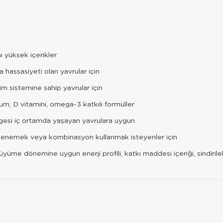
ı yüksek içerikler
 hassasiyeti olan yavrular için
im sistemine sahip yavrular için
um, D vitamini, omega-3 katkılı formüller
gesi iç ortamda yaşayan yavrulara uygun
ı denemek veya kombinasyon kullanmak isteyenler için
e dönemine uygun enerji profili, katkı maddesi içeriği, sindirilebili