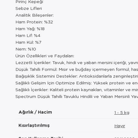
Pirinç Kepeği
Sebze Lifleri
Analitik Bileşenler:
Ham Protein: %32
Ham Yağ: %18
Ham Lif: %4
Ham Kül: %7
Nem: %10
Ürün Özellikleri ve Faydaları:
Lezzetli İçerikler: Tavuk, hindi ve yaban mersini içeriği, yavr
Düşük Tahıllı Formül: Mısır ve buğday içermeyen formül, hass
Bağışıklık Sistemini Destekler: Antioksidanlarla zenginleştiri
Sağlıklı Gelişim İçin Optimize Edilmiş: Yüksek protein ve ener
Sağlıklı İçerikler: Kaliteli protein kaynakları, vitaminler ve mi
Spectrum Düşük Tahıllı Tavuklu Hindili ve Yaban Mersinli Yav
Ağırlık / Hacim
1 - 5 kg
Kısırlaştırılmış
Hayır