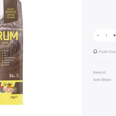
-
+
Fiyatı Dü
Barkod
İade Bilgisi: