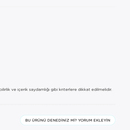
rlik ve içerik saydamlığı gibi kriterlere dikkat edilmelidir.
BU ÜRÜNÜ DENEDINIZ MI? YORUM EKLEYIN