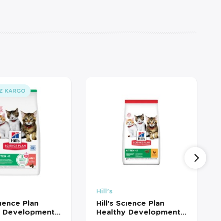
Z KARGO
Hill's
cıence Plan
Hill's Scıence Plan
y Development
Healthy Development
u Yavru Kedi
Tavuklu Yavru Kedi