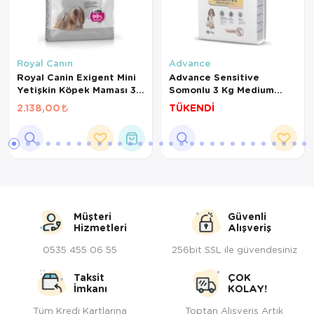
Royal Canın
Advance
Royal Canin Exigent Mini
Advance Sensitive
Yetişkin Köpek Maması 3
Somonlu 3 Kg Medium
Kg
Yetişkin Köpek Maması
2.138,00
TÜKENDİ
Müşteri
Güvenli
Hizmetleri
Alışveriş
0535 455 06 55
256bit SSL ile güvendesiniz
Taksit
ÇOK
İmkanı
KOLAY!
Tüm Kredi Kartlarına
Toptan Alışveriş Artık