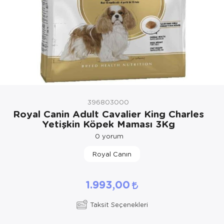
Kedi Yataklar
Köpek Yatakl
396803000
Royal Canin Adult Cavalier King Charles
Yetişkin Köpek Maması 3Kg
0
yorum
Royal Canın
1.993,00
Taksit Seçenekleri