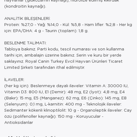
(kondroitin kaynağı).
ANALİTİK BİLEŞENLERİ:
Protein: %27,0 - Yağ: %14,0 - Kül: %5,8 - Ham lifler: %2,8 - Her kg
için: EPA/DHA: 4 g - Taurin (toplam): 1,8 g.
BESLENME TALİMATI:
Tabloya bakınız. Parti kodu, tescil numarası ve son kullanma
tarihi için, ambalajin üzerine bakınız. Serin ve kuru bir yerde
saklayınız. Royal Canin Turkey Evcil Hayvan Ürünleri Ticaret
Limited Şirketi tarafından ithal edilmiştir.
İLAVELER:
(her kg için): Beslenmeye dayalı ilaveler: Vitamin A: 30000 IU,
Vitamin D3: 800 IU, E1 (Demir): 48 mg, E2 (İyot): 4,8 mg, E4
(Bakır): 15 mg, E5 (Manganez): 62 mg, E6 (Çinko): 145 mg, E8
(Selenyum): 0,1 mg, L-karnitin: 400 mg - Teknolojik ilaveler:
Sedimanter kökenli klinoptilolit: 10 g - Organoleptik ilaveler: Cay
özü (polifenoller kaynağı): 150 mg - Koruyucular -
Antioksidanlar