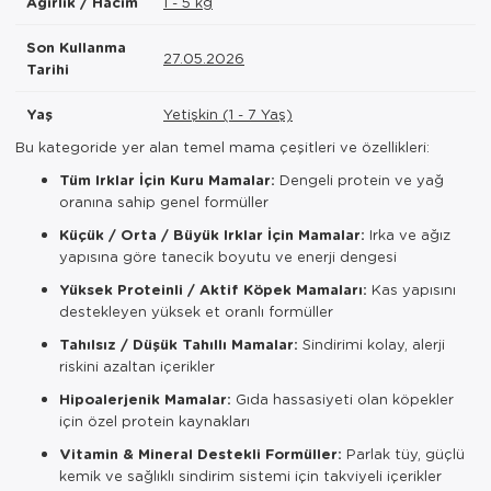
Ağırlık / Hacim
1 - 5 kg
Son Kullanma
27.05.2026
Tarihi
Yaş
Yetişkin (1 - 7 Yaş)
Bu kategoride yer alan temel mama çeşitleri ve özellikleri:
Tüm Irklar İçin Kuru Mamalar:
Dengeli protein ve yağ
oranına sahip genel formüller
Küçük / Orta / Büyük Irklar İçin Mamalar:
Irka ve ağız
yapısına göre tanecik boyutu ve enerji dengesi
Yüksek Proteinli / Aktif Köpek Mamaları:
Kas yapısını
destekleyen yüksek et oranlı formüller
Tahılsız / Düşük Tahıllı Mamalar:
Sindirimi kolay, alerji
riskini azaltan içerikler
Hipoalerjenik Mamalar:
Gıda hassasiyeti olan köpekler
için özel protein kaynakları
Vitamin & Mineral Destekli Formüller:
Parlak tüy, güçlü
kemik ve sağlıklı sindirim sistemi için takviyeli içerikler