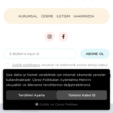
KURUMSAL
ÖDEME
İLETİŞİM
HAKKIMIZDA
ABONE OL
Gizlilik politikasını
okudum ve elektronik posta almayı kabul
ediyorum.
Size daha iyi hizmet verebilmek için internet sitemizde çerezler
kullanılmaktadır. Çerez Politikaları Aydınlatma Metni’ni
okuyabilir ve dilerseniz tercihlerinizi değiştirebilirsiniz.
© 2020
Rengarenk Pet Shop
. Tüm hakları saklıdır.
Tercihleri Ayarla
Tümünü Kabul Et
Gizlilik ve Çerez Politikası
Site tasarımı tarafımızdan yapılmıştır.