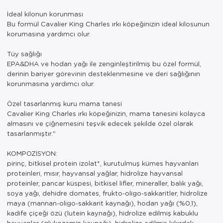
İdeal kilonun korunması
Bu formül Cavalier King Charles ırkı köpeğinizin ideal kilosunun
korumasına yardımcı olur.
Tüy sağlığı
EPA&DHA ve hodan yağı ile zenginleştirilmiş bu özel formül,
derinin bariyer görevinin desteklenmesine ve deri sağlığının
korunmasına yardımcı olur.
Özel tasarlanmış kuru mama tanesi
Cavalier King Charles ırkı köpeğinizin, mama tanesini kolayca
almasını ve çiğnemesini teşvik edecek şekilde özel olarak
tasarlanmıştır."
KOMPOZİSYON:
pirinç, bitkisel protein izolat*, kurutulmuş kümes hayvanları
proteinleri, mısır, hayvansal yağlar, hidrolize hayvansal
proteinler, pancar küspesi, bitkisel lifler, mineraller, balık yağı,
soya yağı, dehidre domates, frukto-oligo-sakkaritler, hidrolize
maya (mannan-oligo-sakkarit kaynağı), hodan yağı (%0,1),
kadife çiçeği özü (lutein kaynağı), hidrolize edilmiş kabuklu
hayvanlar (glukozamin kaynağı), hidrolize edilmiş kıkırdak