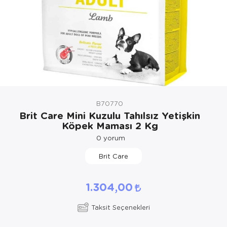
Kedi Yataklar
Köpek Yatakl
B70770
Brit Care Mini Kuzulu Tahılsız Yetişkin
Köpek Maması 2 Kg
0
yorum
Brit Care
1.304,00
Taksit Seçenekleri