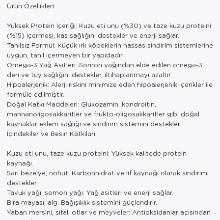
Ürün Özellikleri:
Yüksek Protein İçeriği: Kuzu eti unu (%30) ve taze kuzu proteini
(%15) içermesi, kas sağlığını destekler ve enerji sağlar.
Tahılsız Formül: Küçük ırk köpeklerin hassas sindirim sistemlerine
uygun, tahıl içermeyen bir yapıdadır.
Omega-3 Yağ Asitleri: Somon yağından elde edilen omega-3,
deri ve tüy sağlığını destekler, iltihaplanmayı azaltır.
Hipoalerjenik: Alerji riskini minimize eden hipoalerjenik içerikler ile
formüle edilmiştir.
Doğal Katkı Maddeleri: Glukozamin, kondroitin,
mannanoligosakkaritler ve frukto-oligosakkaritler gibi doğal
kaynaklar eklem sağlığı ve sindirim sistemini destekler.
İçindekiler ve Besin Katkıları:
Kuzu eti unu, taze kuzu proteini: Yüksek kalitede protein
kaynağı.
Sarı bezelye, nohut: Karbonhidrat ve lif kaynağı olarak sindirimi
destekler.
Tavuk yağı, somon yağı: Yağ asitleri ve enerji sağlar.
Bira mayası, alg: Bağışıklık sistemini güçlendirir.
Yaban mersini, sifalı otlar ve meyveler: Antioksidanlar açısından