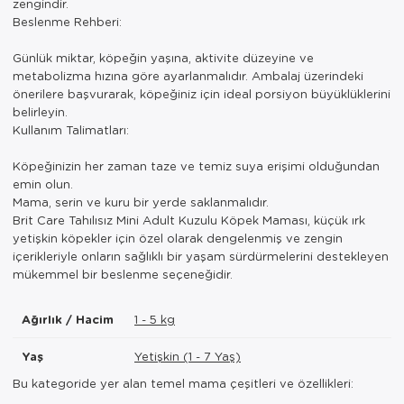
zengindir.
Beslenme Rehberi:
Günlük miktar, köpeğin yaşına, aktivite düzeyine ve
metabolizma hızına göre ayarlanmalıdır. Ambalaj üzerindeki
önerilere başvurarak, köpeğiniz için ideal porsiyon büyüklüklerini
belirleyin.
Kullanım Talimatları:
Köpeğinizin her zaman taze ve temiz suya erişimi olduğundan
emin olun.
Mama, serin ve kuru bir yerde saklanmalıdır.
Brit Care Tahılısız Mini Adult Kuzulu Köpek Maması, küçük ırk
yetişkin köpekler için özel olarak dengelenmiş ve zengin
içerikleriyle onların sağlıklı bir yaşam sürdürmelerini destekleyen
mükemmel bir beslenme seçeneğidir.
Ağırlık / Hacim
1 - 5 kg
Yaş
Yetişkin (1 - 7 Yaş)
Bu kategoride yer alan temel mama çeşitleri ve özellikleri: