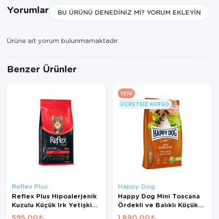
Yorumlar
BU ÜRÜNÜ DENEDINIZ MI? YORUM EKLEYIN
Ürüne ait yorum bulunmamaktadır.
Benzer Ürünler
YENI
ÜCRETSIZ KARGO
Reflex Plus
Happy Dog
Reflex Plus Hipoalerjenik
Happy Dog Mini Toscana
Kuzulu Küçük Irk Yetişkin
Ördekli ve Balıklı Küçük
Köpek Maması 1,5kg
Irk Yetişkin Köpek Maması
595,00
1.890,00