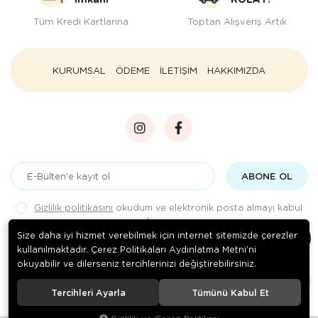
Tüm Kredi Kartlarına
Toptan Alışveriş Artık
KURUMSAL
ÖDEME
İLETİŞİM
HAKKIMIZDA
ABONE OL
Gizlilik politikasını
okudum ve elektronik posta almayı kabul
ediyorum.
Size daha iyi hizmet verebilmek için internet sitemizde çerezler
kullanılmaktadır. Çerez Politikaları Aydınlatma Metni’ni
okuyabilir ve dilerseniz tercihlerinizi değiştirebilirsiniz.
© 2020
Rengarenk Pet Shop
. Tüm hakları saklıdır.
Tercihleri Ayarla
Tümünü Kabul Et