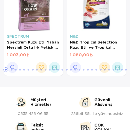
SPECTRUM
N&D
Spectrum Kuzu Etli Yaban
N&D Tropical Selection
Mersinli Orta Irk Yetişkin
Kuzu Etli ve Tropikal
Köpek Maması 2.5 Kg
Meyveli Mini Irk Yetişkin
1.003,00
1.080,00
Köpek Maması 1,5 Kg
Müşteri
Güvenli
Hizmetleri
Alışveriş
0535 455 06 55
256bit SSL ile güvendesiniz
Taksit
ÇOK
İmkanı
KOLAY!