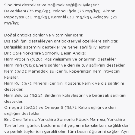
Sindirimi destekler ve bağırsak sağlığını iyileştirir.
Devedikeni (75 mg/kg), Yalancı İğde (75 mg/kg), Alman
Papatyası (30 mg/kg), Karanfil (30 mg/kg), Adaçayı (25
mg/kg):
Doğal antioksidanlar ve vitaminler içerir.
Diş sağlığını destekleyen antibakteriyel özelliklere sahiptir.
Bağışıklık sistemini destekler ve genel sağlığı iyileştirir.
Brit Care Yorkshire Somonlu Besin Analizi:
Ham Protein (%26): Kas gelişimini ve onarımını destekler.
Ham Yağ (%15): Enerji sağlar ve deri ile tüy sağlığını destekler.
Nem (%10): Mamadaki su içeriği, köpeğinizin nem ihtiyacını
karşılar.
Ham Kül (%7): Mineral içeriğini gösterir, kemik ve diş sağlığını
destekler.
Ham Selüloz (%2,2): Sindirimi kolaylaştırır ve bağırsak sağlığını
destekler.
Omega 3 (%0,2) ve Omega 6 (%1,7): Kalp sağlığı ve deri
sağlığını destekler.
Brit Care Tahılsız Yorkshire Somonlu Köpek Maması, Yorkshire
Terrier'lerin günlük beslenme ihtiyaçlarını karşılarken, sağlıklı deri
ve parlak tüyler için gerekli olan tüm besin öğelerini sağlar. Aynı