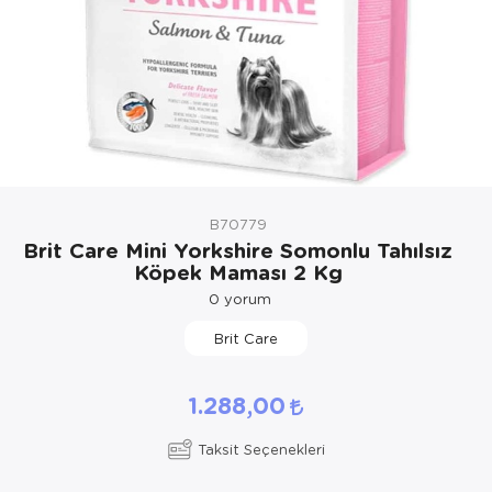
Kedi Yataklar
Köpek Yatakl
B70779
Brit Care Mini Yorkshire Somonlu Tahılsız
Köpek Maması 2 Kg
0
yorum
Brit Care
1.288,00
Taksit Seçenekleri