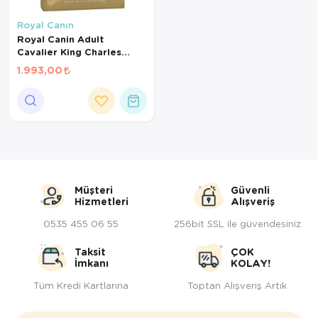
Kedi Yataklar
Köpek Yatakl
Royal Canın
Royal Canin Adult
Cavalier King Charles
Yetişkin Köpek Maması
1.993,00
3Kg
Müşteri
Güvenli
Hizmetleri
Alışveriş
0535 455 06 55
256bit SSL ile güvendesiniz
Taksit
ÇOK
İmkanı
KOLAY!
Tüm Kredi Kartlarına
Toptan Alışveriş Artık