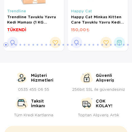
Trendline
Happy Cat
Trendline Tavuklu Yavru
Happy Cat Minkas Kitten
Kedi Maması (1 KG
Care Tavuklu Yavru Kedi
BÖLÜNMÜŞ)
Maması (500 GR
TÜKENDİ
150,00
BÖLÜNMÜŞ)
Müşteri
Güvenli
Hizmetleri
Alışveriş
0535 455 06 55
256bit SSL ile güvendesiniz
Taksit
ÇOK
İmkanı
KOLAY!
Tüm Kredi Kartlarına
Toptan Alışveriş Artık