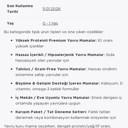
Son Kullanma
11.01.2026
Tarihi
Yaş
0 - 1 Yaş
Bu kategoride tipik ürün tipleri ve öne çıkan özellikler:
Yüksek Proteinli Premium Yavru Mamalar:
Et oranı
yüksek içerikler
Hassas İçerikli / Hipoalerjenik Yavru Mamalar:
Gıda
hassasiyeti olan yavrular için
Tahılsız / Grain-Free Yavru Mamalar:
Hassas sindirim
sistemine sahip yavrular için
Büyüme & Gelişim Desteği İçeren Mamalar:
Kalsiyum, D
vitamini, omega-3 katkılı formüller
İç Mekân / Eve Uyumlu Yavru Mamalar:
Enerji dengesi iç
ortamda yaşayan yavrulara uygun
Karışım Paket / Tat Deneme Setleri:
Farklı tatları
denemek veya kombinasyon kullanmak isteyenler için
Yavru kuru mama seçerken, dengeli protein/yağ/lif oranı,