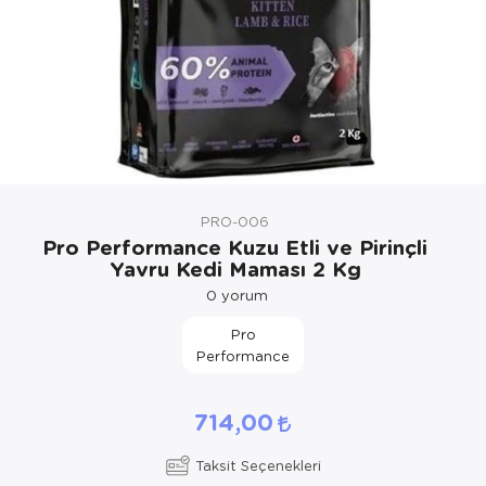
Kedi Yataklar
Köpek Yatakl
PRO-006
Pro Performance Kuzu Etli ve Pirinçli
Yavru Kedi Maması 2 Kg
0
yorum
Pro
Performance
714,00
Taksit Seçenekleri