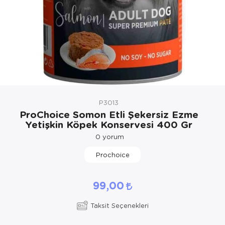
Kedi Yataklar
Köpek Yatakl
P3013
ProChoice Somon Etli Şekersiz Ezme
Yetişkin Köpek Konservesi 400 Gr
0
yorum
Prochoice
99,00
Taksit Seçenekleri