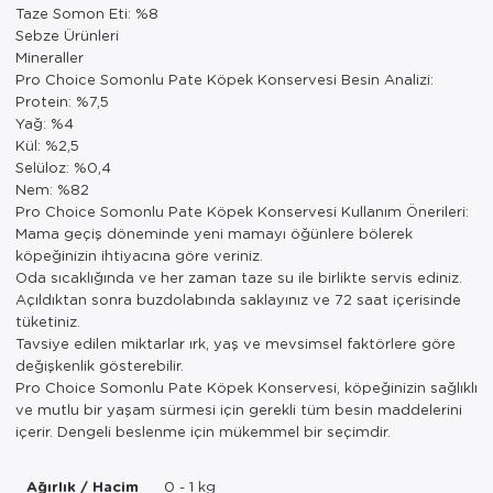
Taze Somon Eti: %8
Sebze Ürünleri
Mineraller
Pro Choice Somonlu Pate Köpek Konservesi Besin Analizi:
Protein: %7,5
Yağ: %4
Kül: %2,5
Selüloz: %0,4
Nem: %82
Pro Choice Somonlu Pate Köpek Konservesi Kullanım Önerileri:
Mama geçiş döneminde yeni mamayı öğünlere bölerek
köpeğinizin ihtiyacına göre veriniz.
Oda sıcaklığında ve her zaman taze su ile birlikte servis ediniz.
Açıldıktan sonra buzdolabında saklayınız ve 72 saat içerisinde
tüketiniz.
Tavsiye edilen miktarlar ırk, yaş ve mevsimsel faktörlere göre
değişkenlik gösterebilir.
Pro Choice Somonlu Pate Köpek Konservesi, köpeğinizin sağlıklı
ve mutlu bir yaşam sürmesi için gerekli tüm besin maddelerini
içerir. Dengeli beslenme için mükemmel bir seçimdir.
Ağırlık / Hacim
0 - 1 kg