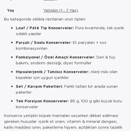
Yaş
Yetişkin (1 - 7 Yaş)
Bu kategoride sıklıkla rastlanan ürün tipleri:
Loaf / Pâté Tip Konserveler:
Püre kıvamında, tek içerik
odaklı yapılar
Parçalı / Soslu Konserveler:
Et parçaları + sos
kombinasyonları
Fonksiyonel / Özel Amaçlı Konserveler:
Deri & tüy
bakımı, sindirim desteği, diyet formüller
Hipoalerjenik / Tahılsız Konserveler:
Alerji riski olan
köpekler için uygun içerikler
Set / Karışım Paketleri:
Farklı tatları bir arada sunan
paketler
Tek Porsiyon Konserveler:
85 g, 100 g gibi küçük kutu
konserveler
Konserve yetişkin köpek mamaları seçerken dikkat edilmesi
gereken hususlar: içerik et oranı, vitamin & mineral dengesi,
katkı maddesi sınırı, paketleme hijyeni, açıldıktan sonra tazelik