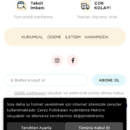
Taksit
ÇOK
İmkanı
KOLAY!
Tüm Kredi Kartlarına
Toptan Alışveriş Artık
KURUMSAL
ÖDEME
İLETİŞİM
HAKKIMIZDA
ABONE OL
Gizlilik politikasını
okudum ve elektronik posta almayı kabul
ediyorum.
Size daha iyi hizmet verebilmek için internet sitemizde çerezler
kullanılmaktadır. Çerez Politikaları Aydınlatma Metni’ni
okuyabilir ve dilerseniz tercihlerinizi değiştirebilirsiniz.
© 2020
Rengarenk Pet Shop
. Tüm hakları saklıdır.
Tercihleri Ayarla
Tümünü Kabul Et