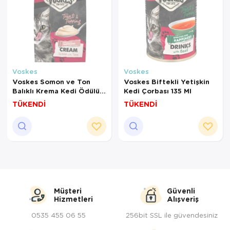
Voskes
Voskes
Voskes Somon ve Ton
Voskes Biftekli Yetişkin
Balıklı Krema Kedi Ödülü
Kedi Çorbası 135 Ml
90 Gr
TÜKENDİ
TÜKENDİ
Müşteri
Güvenli
Hizmetleri
Alışveriş
0535 455 06 55
256bit SSL ile güvendesiniz