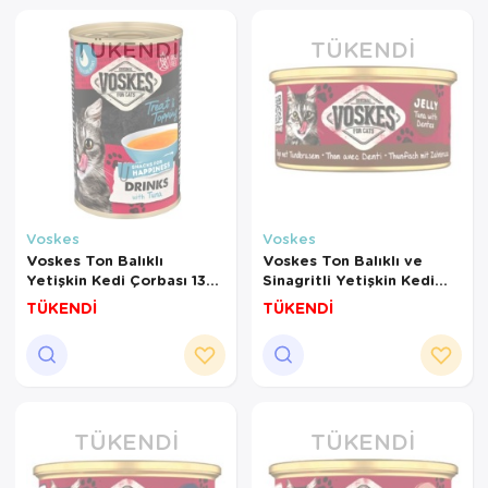
TÜKENDI
TÜKENDI
Voskes
Voskes
Voskes Ton Balıklı
Voskes Ton Balıklı ve
Yetişkin Kedi Çorbası 135
Sinagritli Yetişkin Kedi
Ml
Konservesi 85 Gr
TÜKENDİ
TÜKENDİ
TÜKENDI
TÜKENDI