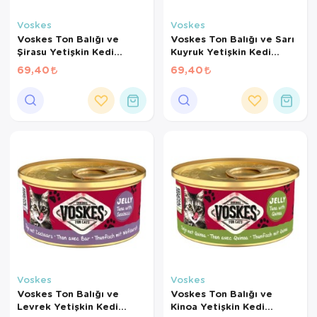
Kedi Yataklar
Köpek Yatakl
Voskes
Voskes
Voskes Ton Balığı ve
Voskes Ton Balığı ve Sarı
Şirasu Yetişkin Kedi
Kuyruk Yetişkin Kedi
Konservesi 85 Gr
Konservesi 85 Gr
69,40
69,40
Voskes
Voskes
Voskes Ton Balığı ve
Voskes Ton Balığı ve
Levrek Yetişkin Kedi
Kinoa Yetişkin Kedi