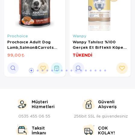
Prochoice
Wanpy
Prochoıce Adult Dog
Wanpy Tahılsız %100
Lamb,Salmon&Carrots
Gerçek Et Biftekli Köpek
400Gr Pate
Konserve 375Gr
99,00
TÜKENDİ
Müşteri
Güvenli
Hizmetleri
Alışveriş
0535 455 06 55
256bit SSL ile güvendesiniz
Taksit
ÇOK
İmkanı
KOLAY!