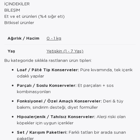
İÇİNDEKİLER
BİLEŞİM
Et ve et ürünleri (%4 sığır eti)
Bitkisel ürünler
Ağırlık / Hacim
0 - 1 kg
Yaş
Yetişkin (1 - 7 Yaş)
Bu kategoride sıklıkla rastlanan ürün tipleri:
Loaf / Pâté Tip Konserveler:
Püre kıvamında, tek içerik
odaklı yapılar
Parçalı / Soslu Konserveler:
Et parçaları + sos
kombinasyonları
Fonksiyonel / Özel Amaçlı Konserveler:
Deri & tüy
bakımı, sindirim desteği, diyet formüller
Hipoalerjenik / Tahılsız Konserveler:
Alerji riski olan
köpekler için uygun içerikler
Set / Karışım Paketleri:
Farklı tatları bir arada sunan
paketler