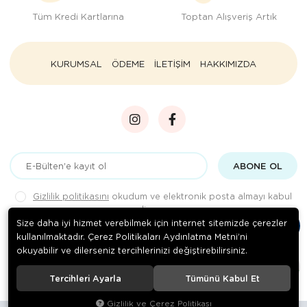
Tüm Kredi Kartlarına
Toptan Alışveriş Artık
KURUMSAL
ÖDEME
İLETİŞİM
HAKKIMIZDA
ABONE OL
Gizlilik politikasını
okudum ve elektronik posta almayı kabul
ediyorum.
Size daha iyi hizmet verebilmek için internet sitemizde çerezler
kullanılmaktadır. Çerez Politikaları Aydınlatma Metni’ni
okuyabilir ve dilerseniz tercihlerinizi değiştirebilirsiniz.
© 2020
Rengarenk Pet Shop
. Tüm hakları saklıdır.
Tercihleri Ayarla
Tümünü Kabul Et
Gizlilik ve Çerez Politikası