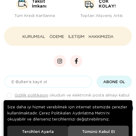
Taksit
ÇOK
İmkanı
KOLAY!
Tüm Kredi Kartlarına
Toptan Alışveriş Artık
KURUMSAL
ÖDEME
İLETİŞİM
HAKKIMIZDA
ABONE OL
Gizlilik politikasını
okudum ve elektronik posta almayı kabul
ediyorum.
Size daha iyi hizmet verebilmek için internet sitemizde çerezler
kullanılmaktadır. Çerez Politikaları Aydınlatma Metni’ni
okuyabilir ve dilerseniz tercihlerinizi değiştirebilirsiniz.
© 2020
Rengarenk Pet Shop
. Tüm hakları saklıdır.
Tercihleri Ayarla
Tümünü Kabul Et