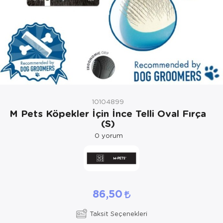
Kedi Yataklar
10104899
M Pets Köpekler İçin İnce Telli Oval Fırça
(S)
0
yorum
86,50
Taksit Seçenekleri