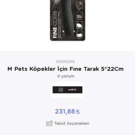
Kedi Yataklar
Köpek Yatakl
10105299
M Pets Köpekler İçin Fıne Tarak 5*22Cm
0
yorum
231,88
Taksit Seçenekleri