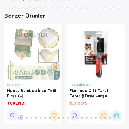
Benzer Ürünler
TÜKENDI
M-Pets
FLAMİNGO
Mpets Bamboo İnce Telli
Flamingo Çift Taraflı
Fırça (L)
Tarak@Fırça Large
TÜKENDİ
193,00