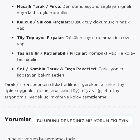
Masajlı Tarak / Fırça:
Deri stimülasyonu sağlayan iğneli
veya lastik uçlu modeller
Kauçuk / Silikon Fırçalar:
Düşük tüy dökümü için nazik
yapı
Tüy Toplayıcı Fırçalar:
Dökülen tüyü toplamak için özel
yapı
Taşınabilir / Katlanabilir Fırçalar:
Kompakt yapı ile kolay
taşınabilir
Set / Kombin Tarak & Fırça Paketleri:
Farklı yönleri
kapsayan bakım setleri
Tarak / fırça seçerken dikkat edilmesi gereken kriterler: tüy
tipine uygunluk (uzun, kısa, kalın tüy), diş aralığı, el tutuş
ergonomisi, yedek uç imkânı ve kolay temizlenme.
Yorumlar
BU ÜRÜNÜ DENEDINIZ MI? YORUM EKLEYIN
Ürüne ait yorum bulunmamaktadır.