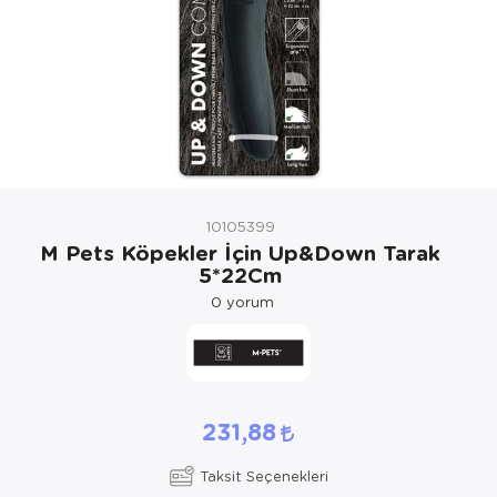
Kedi Yataklar
Köpek Yatakl
10105399
M Pets Köpekler İçin Up&Down Tarak
5*22Cm
0
yorum
231,88
Taksit Seçenekleri