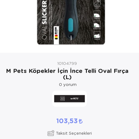
Kedi Yataklar
Köpek Yatakl
10104799
M Pets Köpekler İçin İnce Telli Oval Fırça
(L)
0
yorum
103,53
Taksit Seçenekleri