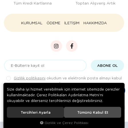
Tüm Kredi Kartlarına
Toptan Alışveriş Artık
KURUMSAL
ÖDEME
İLETİŞİM
HAKKIMIZDA
ABONE OL
Gizlilik politikasını
okudum ve elektronik posta almayı kabul
ediyorum.
Size daha iyi hizmet verebilmek için internet sitemizde çerezler
kullanılmaktadır. Çerez Politikaları Aydınlatma Metni’ni
okuyabilir ve dilerseniz tercihlerinizi değiştirebilirsiniz.
© 2020
Rengarenk Pet Shop
. Tüm hakları saklıdır.
Tercihleri Ayarla
Tümünü Kabul Et
Gizlilik ve Çerez Politikası
Site tasarımı tarafımızdan yapılmıştır.