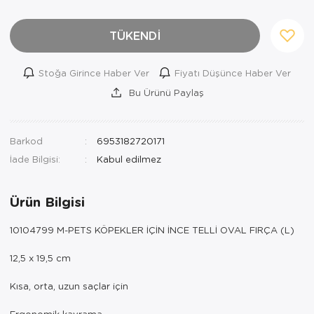
TÜKENDİ
Stoğa Girince Haber Ver
Fiyatı Düşünce Haber Ver
Bu Ürünü Paylaş
Barkod
6953182720171
İade Bilgisi:
Ürün Bilgisi
10104799 M-PETS KÖPEKLER İÇİN İNCE TELLİ OVAL FIRÇA (L)
12,5 x 19,5 cm
Kısa, orta, uzun saçlar için
Ergonomik kavrama