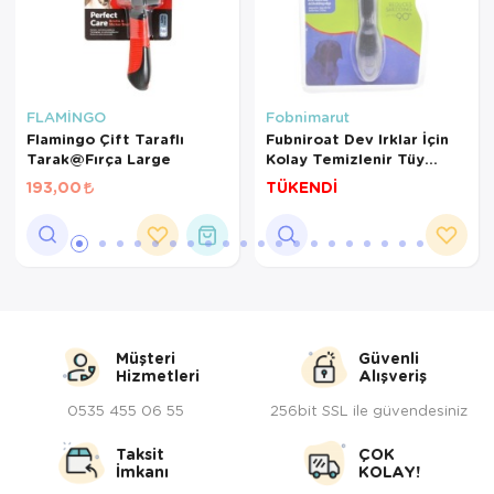
FLAMİNGO
Fobnimarut
Flamingo Çift Taraflı
Fubniroat Dev Irklar İçin
Tarak@Fırça Large
Kolay Temizlenir Tüy
Toplama Tarağı
193,00
TÜKENDİ
Müşteri
Güvenli
Hizmetleri
Alışveriş
0535 455 06 55
256bit SSL ile güvendesiniz
Taksit
ÇOK
İmkanı
KOLAY!