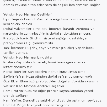
damak zevkine hitap eder hem de sağlıklı beslenmesini sağlar.
Yetişkin Kedi Maması Özellikleri
Hipoalerjenik Formül: Kuzu eti içeriği, hassas sindirime sahip
kediler için idealdir.
Doğal Malzemeler: Elma özü, biberiye, karanfil, zerdeçal ve
narenciye ile zenginleştirilmiş doğal antioksidanlar içerir.
Prebiyotik İçerik: Sindirim sistemi sağlığını destekleyen
prebiyotikler ile güçlendirilmiştir.
Tahıl İçermez: Buğday, soya ve mısır gibi alerji yapabilecek
tahıllar içermez.
Yetişkin Kedi Maması İçindekiler
Protein Kaynakları: Kuzu eti, tavuk karaciğeri sosu ile
lezzetlendirilmiştir.
Karışık İçerikler: Sarı bezelye, nohut, kurutulmuş elma
Sağlıklı Yağlar: Kuzu etinden doğal yağlar ve somon yağı
Özel Ekler: Elma özü, prebiyotikler, doğal antioksidan karışımı
Yetişkin Kedi Maması Analitik Bileşenler
Ham Protein: Kuzu ve diğer protein kaynaklarından yeterli
oranda sağlanır.
Ham Yağlar: Dengeli ve sağlıklı bir diyet için optimum seviyede.
Ham Lif: Doğal lif kaynaklarından zengindir.