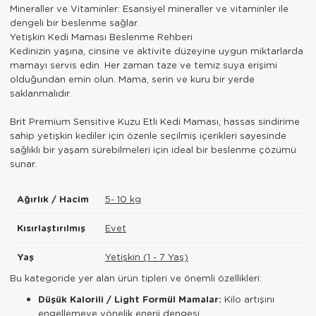
Mineraller ve Vitaminler: Esansiyel mineraller ve vitaminler ile
dengeli bir beslenme sağlar.
Yetişkin Kedi Maması Beslenme Rehberi
Kedinizin yaşına, cinsine ve aktivite düzeyine uygun miktarlarda
mamayı servis edin. Her zaman taze ve temiz suya erişimi
olduğundan emin olun. Mama, serin ve kuru bir yerde
saklanmalıdır.
Brit Premium Sensitive Kuzu Etli Kedi Maması, hassas sindirime
sahip yetişkin kediler için özenle seçilmiş içerikleri sayesinde
sağlıklı bir yaşam sürebilmeleri için ideal bir beslenme çözümü
sunar.
Ağırlık / Hacim
5- 10 kg
Kısırlaştırılmış
Evet
Yaş
Yetişkin (1 - 7 Yaş)
Bu kategoride yer alan ürün tipleri ve önemli özellikleri:
Düşük Kalorili / Light Formül Mamalar:
Kilo artışını
engellemeye yönelik enerji dengesi