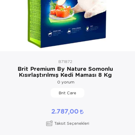
Kedi Yataklar
Köpek Yatakl
B71872
Brit Premium By Nature Somonlu
Kısırlaştırılmış Kedi Maması 8 Kg
0
yorum
Brit Care
2.787,00
Taksit Seçenekleri