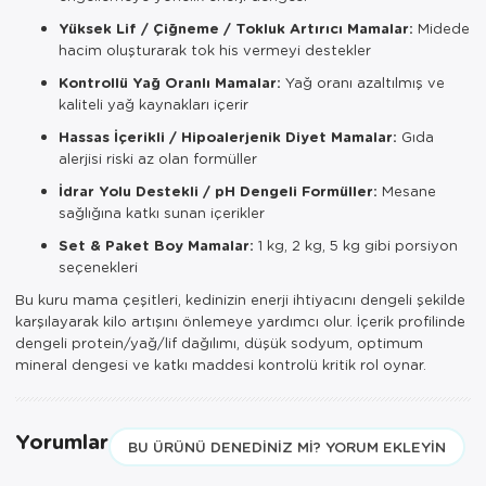
Yüksek Lif / Çiğneme / Tokluk Artırıcı Mamalar:
Midede
hacim oluşturarak tok his vermeyi destekler
Kontrollü Yağ Oranlı Mamalar:
Yağ oranı azaltılmış ve
kaliteli yağ kaynakları içerir
Hassas İçerikli / Hipoalerjenik Diyet Mamalar:
Gıda
alerjisi riski az olan formüller
İdrar Yolu Destekli / pH Dengeli Formüller:
Mesane
sağlığına katkı sunan içerikler
Set & Paket Boy Mamalar:
1 kg, 2 kg, 5 kg gibi porsiyon
seçenekleri
Bu kuru mama çeşitleri, kedinizin enerji ihtiyacını dengeli şekilde
karşılayarak kilo artışını önlemeye yardımcı olur. İçerik profilinde
dengeli protein/yağ/lif dağılımı, düşük sodyum, optimum
mineral dengesi ve katkı maddesi kontrolü kritik rol oynar.
Yorumlar
BU ÜRÜNÜ DENEDINIZ MI? YORUM EKLEYIN