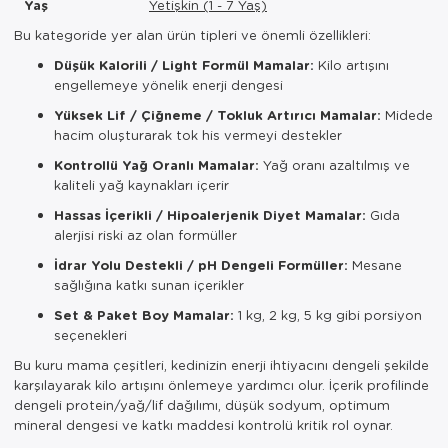
Yaş
Yetişkin (1 - 7 Yaş)
Bu kategoride yer alan ürün tipleri ve önemli özellikleri:
Düşük Kalorili / Light Formül Mamalar:
Kilo artışını
engellemeye yönelik enerji dengesi
Yüksek Lif / Çiğneme / Tokluk Artırıcı Mamalar:
Midede
hacim oluşturarak tok his vermeyi destekler
Kontrollü Yağ Oranlı Mamalar:
Yağ oranı azaltılmış ve
kaliteli yağ kaynakları içerir
Hassas İçerikli / Hipoalerjenik Diyet Mamalar:
Gıda
alerjisi riski az olan formüller
İdrar Yolu Destekli / pH Dengeli Formüller:
Mesane
sağlığına katkı sunan içerikler
Set & Paket Boy Mamalar:
1 kg, 2 kg, 5 kg gibi porsiyon
seçenekleri
Bu kuru mama çeşitleri, kedinizin enerji ihtiyacını dengeli şekilde
karşılayarak kilo artışını önlemeye yardımcı olur. İçerik profilinde
dengeli protein/yağ/lif dağılımı, düşük sodyum, optimum
mineral dengesi ve katkı maddesi kontrolü kritik rol oynar.