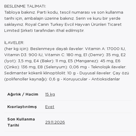
BESLENME TALİMATI:
Tabloya bakınız. Parti kodu, tescil numarası ve son kullanma
tarihi için, ambalajin üzerine bakınız. Serin ve kuru bir yerde
saklayınız. Royal Canin Turkey Evcil Hayvan Ürünleri Ticaret
Limited Şirketi tarafından ithal edilmiştir.
İLAVELER:
(her kg için): Beslenmeye dayalı ilaveler: Vitamin A: 17000 IU,
Vitamin D3: 900 IU, Vitamin C: 180 mg, E1 (Demir): 35 mg, E2
(İyot): 3,5 mg, E4 (Bakır): 11 mg, E5 (Manganez): 45 mg, E6
(Çinko): 136 mg, E8 (Selenyum): 0,06 mg - Teknolojik ilaveler:
Sedimanter kökenli klinoptilolit: 10 g - Duyusal ilaveler: Çay özü
(polifenoller kaynağı): 0,6 g - Koruyucular - Antioksidanlar
Ağırlık / Hacim
15 kg
Kısırlaştırılmış
Evet
Son Kullanma
29.11.2026
Tarihi