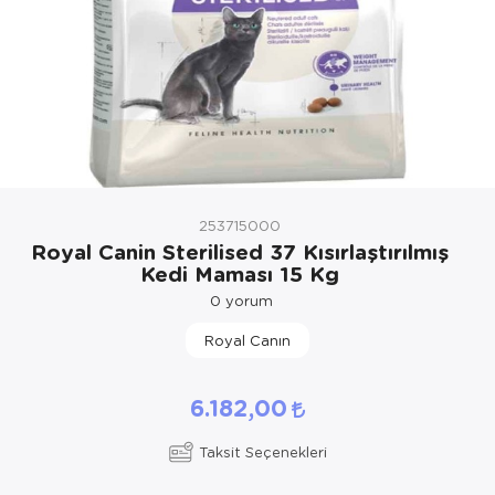
Kedi Yataklar
Köpek Yatakl
253715000
Royal Canin Sterilised 37 Kısırlaştırılmış
Kedi Maması 15 Kg
0
yorum
Royal Canın
6.182,00
Taksit Seçenekleri