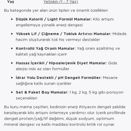
Yaş
Yetişkin (1 - 7 Yaş)
Bu kategoride yer alan ürün tipleri ve önemli özellikleri:
Düşük Kalorili / Light Formül Mamalar:
Kilo artışını
engellemeye yönelik enerji dengesi
Yüksek Lif / Çiğneme / Tokluk Artırıcı Mamalar:
Midede
hacim oluşturarak tok his vermeyi destekler
Kontrollü Yağ Oranlı Mamalar:
Yağ oranı azaltılmış ve
kaliteli yağ kaynakları içerir
Hassas İçerikli / Hipoalerjenik Diyet Mamalar:
Gıda
alerjisi riski az olan formüller
İdrar Yolu Destekli / pH Dengeli Formüller:
Mesane
sağlığına katkı sunan içerikler
Set & Paket Boy Mamalar:
1 kg, 2 kg, 5 kg gibi porsiyon
seçenekleri
Bu kuru mama çeşitleri, kedinizin enerji ihtiyacını dengeli şekilde
karşılayarak kilo artışını önlemeye yardımcı olur. İçerik profilinde
dengeli protein/yağ/lif dağılımı, düşük sodyum, optimum
mineral dengesi ve katkı maddesi kontrolü kritik rol oynar.