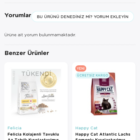
Yorumlar
BU ÜRÜNÜ DENEDINIZ MI? YORUM EKLEYIN
Ürüne ait yorum bulunmamaktadır.
Benzer Ürünler
YENI
TÜKENDI
ÜCRETSIZ KARGO
Felicia
Happy Cat
Felicia Kolajenli Tavuklu
Happy Cat Atlantic Lachs
Az Tahıllı Kısırlaştırılmış
Somonlu Kısırlaştırılmış