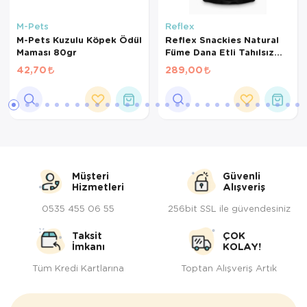
M-Pets
Reflex
M-Pets Kuzulu Köpek Ödül
Reflex Snackies Natural
Maması 80gr
Füme Dana Etli Tahılsız
Köpek Eğitim Lokmaları
42,70
289,00
170gr
Müşteri
Güvenli
Hizmetleri
Alışveriş
0535 455 06 55
256bit SSL ile güvendesiniz
Taksit
ÇOK
İmkanı
KOLAY!
Tüm Kredi Kartlarına
Toptan Alışveriş Artık