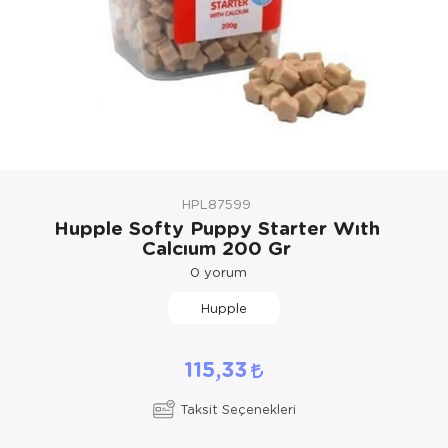
Kedi Yataklar
Köpek Yatakl
HPL87599
Hupple Softy Puppy Starter Wıth
Calcıum 200 Gr
0
yorum
Hupple
115,33
Taksit Seçenekleri