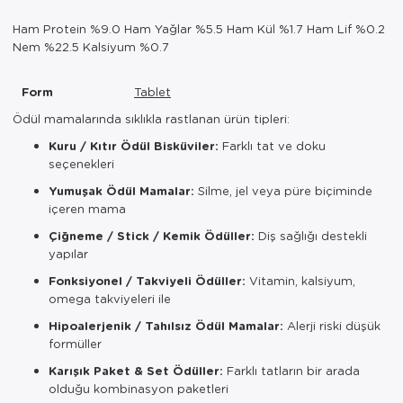
Ham Protein %9.0 Ham Yağlar %5.5 Ham Kül %1.7 Ham Lif %0.2
Nem %22.5 Kalsiyum %0.7
Form
Tablet
Ödül mamalarında sıklıkla rastlanan ürün tipleri:
Kuru / Kıtır Ödül Bisküviler:
Farklı tat ve doku
seçenekleri
Yumuşak Ödül Mamalar:
Silme, jel veya püre biçiminde
içeren mama
Çiğneme / Stick / Kemik Ödüller:
Diş sağlığı destekli
yapılar
Fonksiyonel / Takviyeli Ödüller:
Vitamin, kalsiyum,
omega takviyeleri ile
Hipoalerjenik / Tahılsız Ödül Mamalar:
Alerji riski düşük
formüller
Karışık Paket & Set Ödüller:
Farklı tatların bir arada
olduğu kombinasyon paketleri