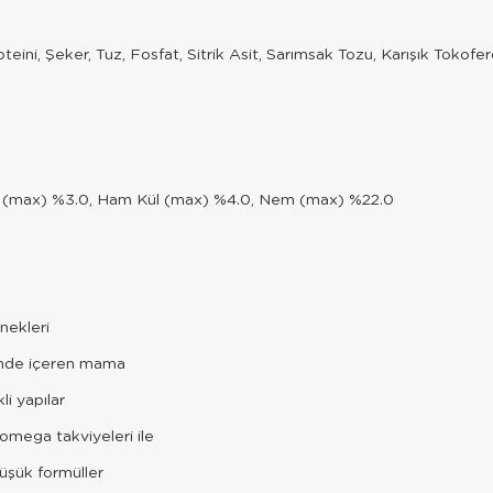
ini, Şeker, Tuz, Fosfat, Sitrik Asit, Sarımsak Tozu, Karışık Tokofer
f (max) %3.0, Ham Kül (max) %4.0, Nem (max) %22.0
nekleri
minde içeren mama
li yapılar
omega takviyeleri ile
düşük formüller