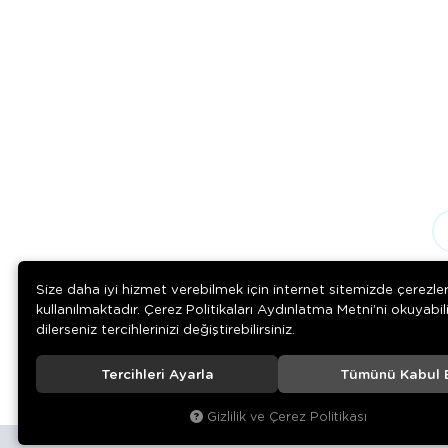
Size daha iyi hizmet verebilmek için internet sitemizde çerezle
kullanılmaktadır. Çerez Politikaları Aydınlatma Metni’ni okuyabil
dilerseniz tercihlerinizi değiştirebilirsiniz.
Tercihleri Ayarla
Tümünü Kabul 
© 2020
Rengarenk Pet Shop
. Tüm hakları saklıdır.
Gizlilik ve Çerez Politikası