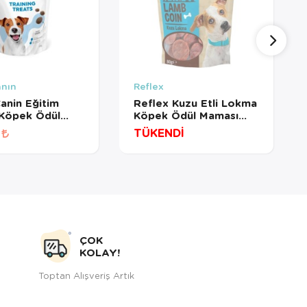
anın
Reflex
anin Eğitim
Reflex Kuzu Etli Lokma
 Köpek Ödül
Köpek Ödül Maması
110 Gr
80gr
TÜKENDİ
ÇOK
KOLAY!
Toptan Alışveriş Artık