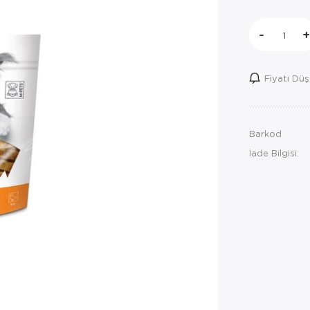
-
+
Fiyatı Dü
Barkod
İade Bilgisi: