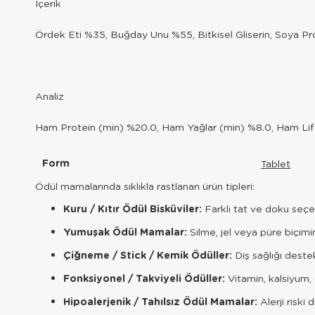
İçerik
Ördek Eti %35, Buğday Unu %55, Bitkisel Gliserin, Soya Prote
Analiz
Ham Protein (min) %20.0, Ham Yağlar (min) %8.0, Ham Li
Form
Tablet
Ödül mamalarında sıklıkla rastlanan ürün tipleri:
Kuru / Kıtır Ödül Bisküviler:
Farklı tat ve doku seçe
Yumuşak Ödül Mamalar:
Silme, jel veya püre biçi
Çiğneme / Stick / Kemik Ödüller:
Diş sağlığı destek
Fonksiyonel / Takviyeli Ödüller:
Vitamin, kalsiyum, 
Hipoalerjenik / Tahılsız Ödül Mamalar:
Alerji riski 