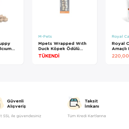
M-Pets
Royal C
Puppy
Mpets Wrapped Wıth
Royal C
lcıum
Duck Köpek Ödülü
Amaçlı
105Gr
Maması 
TÜKENDİ
220,00
Güvenli
Taksit
Alışveriş
İmkanı
t SSL ile güvendesiniz
Tüm Kredi Kartlarına