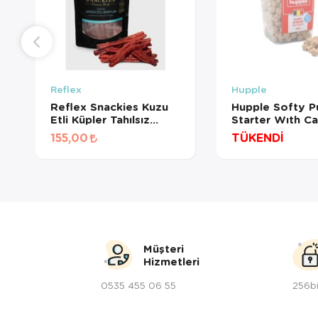
Reflex
Hupple
Reflex Snackies Kuzu
Hupple Softy 
Etli Küpler Tahılsız
Starter Wıth Ca
Köpek Ödül Maması
200 Gr
155,00
TÜKENDİ
80gr
Müşteri
Hizmetleri
0535 455 06 55
256bi