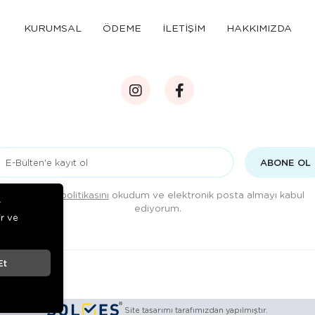
KURUMSAL
ÖDEME
İLETİŞİM
HAKKIMIZDA
ABONE OL
Gizlilik politikasını
okudum ve elektronik posta almayı kabul
r
ediyorum.
ir ve
Et
Site tasarımı tarafımızdan yapılmıştır.