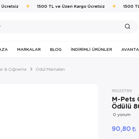
cretsiz
1500 TL ve Üzeri Kargo Ücretsiz
1500 TL 
AZA
MARKALAR
BLOG
İNDIRIMLI ÜRÜNLER
AVANTA
er & Çiğneme
Ödül Mamaları
19023799
M-Pets 
Ödülü 8
0
yorum
90,80