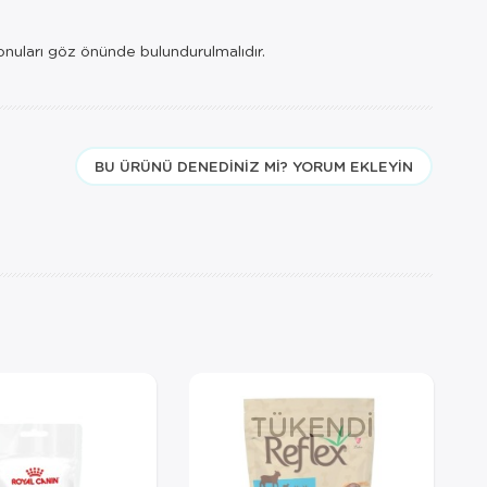
konuları göz önünde bulundurulmalıdır.
BU ÜRÜNÜ DENEDINIZ MI? YORUM EKLEYIN
TÜKENDI