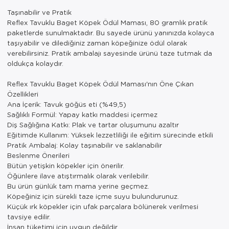
Taşınabilir ve Pratik
Reflex Tavuklu Baget Köpek Ödül Maması, 80 gramlık pratik
paketlerde sunulmaktadır. Bu sayede ürünü yanınızda kolayca
taşıyabilir ve dilediğiniz zaman köpeğinize ödül olarak
verebilirsiniz. Pratik ambalajı sayesinde ürünü taze tutmak da
oldukça kolaydır.
Reflex Tavuklu Baget Köpek Ödül Maması'nın Öne Çıkan
Özellikleri
Ana İçerik: Tavuk göğüs eti (%49,5)
Sağlıklı Formül: Yapay katkı maddesi içermez
Diş Sağlığına Katkı: Plak ve tartar oluşumunu azaltır
Eğitimde Kullanım: Yüksek lezzetliliği ile eğitim sürecinde etkili
Pratik Ambalaj: Kolay taşınabilir ve saklanabilir
Beslenme Önerileri
Bütün yetişkin köpekler için önerilir.
Öğünlere ilave atıştırmalık olarak verilebilir.
Bu ürün günlük tam mama yerine geçmez.
Köpeğiniz için sürekli taze içme suyu bulundurunuz.
Küçük ırk köpekler için ufak parçalara bölünerek verilmesi
tavsiye edilir.
İnsan tüketimi için uygun değildir.