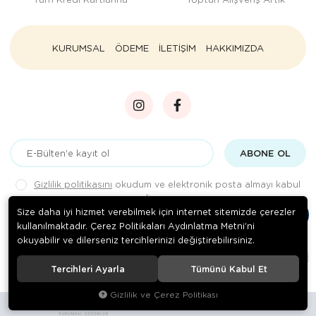
KURUMSAL
ÖDEME
İLETİŞİM
HAKKIMIZDA
ABONE OL
Gizlilik politikasını
okudum ve elektronik posta almayı kabul
ediyorum.
Size daha iyi hizmet verebilmek için internet sitemizde çerezler
kullanılmaktadır. Çerez Politikaları Aydınlatma Metni’ni
okuyabilir ve dilerseniz tercihlerinizi değiştirebilirsiniz.
© 2020
Rengarenk Pet Shop
. Tüm hakları saklıdır.
Tercihleri Ayarla
Tümünü Kabul Et
Gizlilik ve Çerez Politikası
Site tasarımı tarafımızdan yapılmıştır.