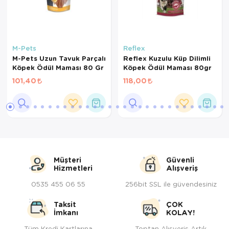
M-Pets
Reflex
M-Pets Uzun Tavuk Parçalı
Reflex Kuzulu Küp Dilimli
Köpek Ödül Maması 80 Gr
Köpek Ödül Maması 80gr
101,40
118,00
Müşteri
Güvenli
Hizmetleri
Alışveriş
0535 455 06 55
256bit SSL ile güvendesiniz
Taksit
ÇOK
İmkanı
KOLAY!
Tüm Kredi Kartlarına
Toptan Alışveriş Artık