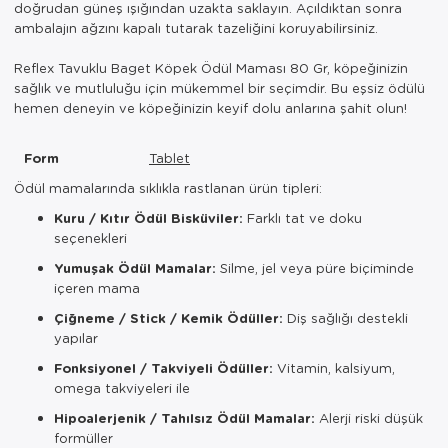
doğrudan güneş ışığından uzakta saklayın. Açıldıktan sonra
ambalajın ağzını kapalı tutarak tazeliğini koruyabilirsiniz.
Reflex Tavuklu Baget Köpek Ödül Maması 80 Gr, köpeğinizin
sağlık ve mutluluğu için mükemmel bir seçimdir. Bu eşsiz ödülü
hemen deneyin ve köpeğinizin keyif dolu anlarına şahit olun!
Form
Tablet
Ödül mamalarında sıklıkla rastlanan ürün tipleri:
Kuru / Kıtır Ödül Bisküviler:
Farklı tat ve doku
seçenekleri
Yumuşak Ödül Mamalar:
Silme, jel veya püre biçiminde
içeren mama
Çiğneme / Stick / Kemik Ödüller:
Diş sağlığı destekli
yapılar
Fonksiyonel / Takviyeli Ödüller:
Vitamin, kalsiyum,
omega takviyeleri ile
Hipoalerjenik / Tahılsız Ödül Mamalar:
Alerji riski düşük
formüller