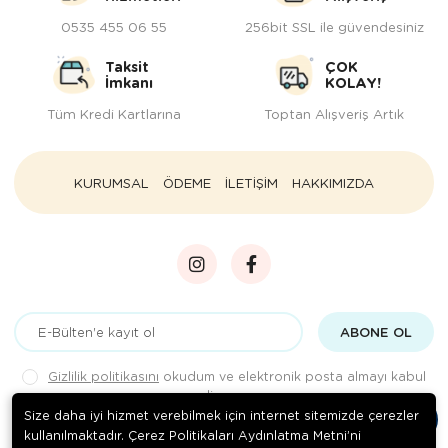
0535 455 06 55
256bit SSL ile güvendesiniz
Taksit
ÇOK
İmkanı
KOLAY!
Tüm Kredi Kartlarına
Toptan Alışveriş Artık
KURUMSAL
ÖDEME
İLETİŞİM
HAKKIMIZDA
ABONE OL
Gizlilik politikasını
okudum ve elektronik posta almayı kabul
ediyorum.
Size daha iyi hizmet verebilmek için internet sitemizde çerezler
kullanılmaktadır. Çerez Politikaları Aydınlatma Metni’ni