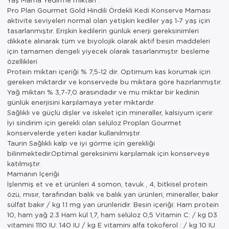
Pro Plan Gourmet Gold Hindili Ördekli Kedi Konserve Maması
aktivite seviyeleri normal olan yetişkin kediler yaş 1-7 yaş için
tasarlanmıştır. Erişkin kedilerin günlük enerji gereksinimleri
dikkate alınarak tüm ve biyolojik olarak aktif besin maddeleri
için tamamen dengeli yiyecek olarak tasarlanmıştır. besleme
özellikleri
Protein miktarı içeriği % 7,5-12 dir. Optimum kas korumak için
gereken miktardır ve konservede bu miktara göre hazırlanmıştır.
Yağ miktarı % 3,7-7,0 arasındadır ve mu miktar bir kedinin
günlük enerjisini karşılamaya yeter miktardır.
Sağlıklı ve güçlü dişler ve iskelet için mineraller, kalsiyum içerir.
İyi sindirim için gerekli olan selüloz Proplan Gourmet
konservelerde yeteri kadar kullanılmıştır.
Taurin Sağlıklı kalp ve iyi görme için gerekliği
bilinmektedir.Optimal gereksinimi karşılamak için konserveye
katılmıştır.
Mamanın İçeriği
İşlenmiş et ve et ürünleri 4 somon, tavuk , 4, bitkisel protein
özü, mısır, tarafından balık ve balık yan ürünleri, mineraller, bakır
sülfat bakır / kg 1.1 mg yan ürünleridir. Besin içeriği: Ham protein
10, ham yağ 2.3 Ham kül 1,7, ham selüloz 0,5 Vitamin C: / kg D3
vitamini 1110 IU: 140 IU / kg E vitamini alfa tokoferol : / kg 10 IU.