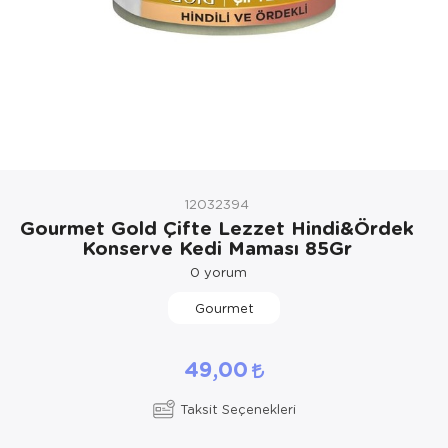
Kedi Yataklar
Köpek Yatakl
12032394
Gourmet Gold Çifte Lezzet Hindi&Ördek
Konserve Kedi Maması 85Gr
0
yorum
Gourmet
49,00
Taksit Seçenekleri