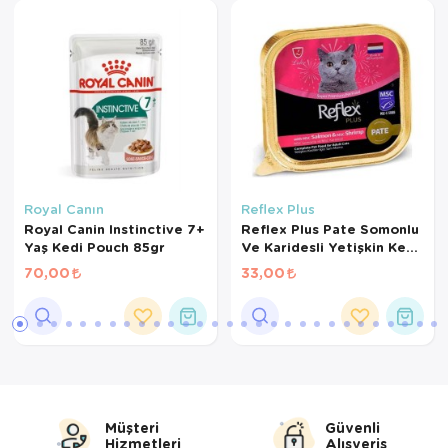
Royal Canın
Reflex Plus
Royal Canin Instinctive 7+
Reflex Plus Pate Somonlu
Yaş Kedi Pouch 85gr
Ve Karidesli Yetişkin Kedi
85 Gr
70,00
33,00
Müşteri
Güvenli
Hizmetleri
Alışveriş