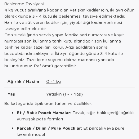
Beslenme Tavsiyesi:
4 kg vücut ağırlığına kadar olan yetişkin kediler için, iki ayrı öğün
olarak günde 3 - 4 kutu ile beslenmesi tavsiye edilmektedir.
Hamile ve süt veren kediler için, yiyebildiği kadar verilmesi
tavsiye edilmektedir.
Oda sıcaklığında servis yapın fabrika seri numarası ve kayıt
numarası son kullanma tarihi kutu altındadır son kullanma
tarihine kadar tazeliğini korur, Ağzı açıldıktan sonra
buzdolabında saklayınız. İki ayrı öğünde günde 3-4 kutu ile
besleyiniz. Taze içme suyunu daima mamanın yanında
bulundurunuz. Raf ömrü garantilidir.
Ağırlık / Hacim
0 - 1 kg
Yaş
Yetişkin (1 - 7 Yaş)
Bu kategoride tipik ürün türleri ve özellikler:
Et / Balık Pouch Mamalar:
Tavuk, sığır, balık içeriği ağırlıklı
yumuşak pate formları
Parçalı / Dilim / Püre Pouchlar:
Et parçalı veya püre
kıvamlı model