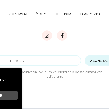
KURUMSAL
ÖDEME
İLETİŞİM
HAKKIMIZDA
ABONE OL
Gizlilik politikasını
okudum ve elektronik posta almayı kabul
r
ediyorum.
ir ve
Et