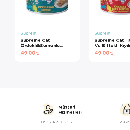
Süprem
Süprem
Supreme Cat
Supreme Cat Ta
Ördekli&Somonlu
Ve Biftekli Kıyı
Kıyılmış Kedi
Kedi Konserves
49,00
49,00
Konservesi 85 Gr
Müşteri
Hizmetleri
0535 455 06 55
256bi