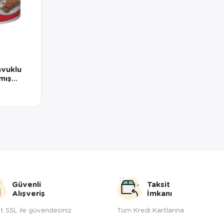
vuklu
lmış
i 85 Gr
Güvenli
Taksit
Alışveriş
İmkanı
t SSL ile güvendesiniz
Tüm Kredi Kartlarına