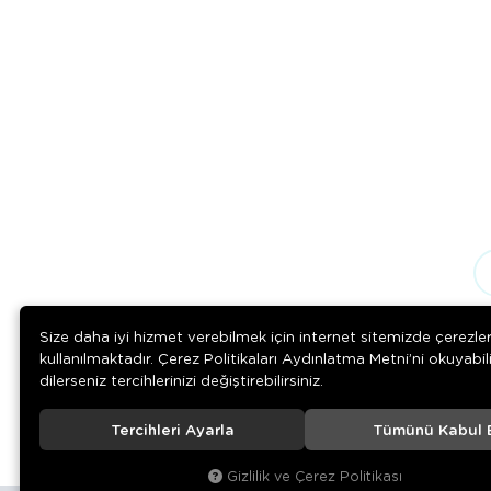
Size daha iyi hizmet verebilmek için internet sitemizde çerezle
kullanılmaktadır. Çerez Politikaları Aydınlatma Metni’ni okuyabil
dilerseniz tercihlerinizi değiştirebilirsiniz.
Tercihleri Ayarla
Tümünü Kabul 
© 2020
Rengarenk Pet Shop
. Tüm hakları saklıdır.
Gizlilik ve Çerez Politikası