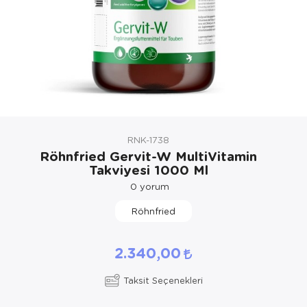
Kedi Yataklar
Köpek Yatakl
RNK-1738
Röhnfried Gervit-W MultiVitamin
Takviyesi 1000 Ml
0
yorum
Röhnfried
2.340,00
Taksit Seçenekleri