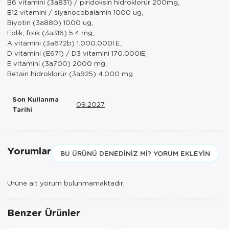
B6 vitamini (3a831) / piridoksin hidroklorür 200mg,
B12 vitamini / siyanocobalamin 1000 ug,
Biyotin (3a880) 1000 ug,
Folik, folik (3a316) 5.4 mg,
A vitamini (3a672b) 1.000.000I.E.,
D vitamini (E671) / D3 vitamini 170.000IE,
E vitamini (3a700) 2000 mg,
Betain hidroklorür (3a925) 4.000 mg
Son Kullanma
09.2027
Tarihi
Yorumlar
BU ÜRÜNÜ DENEDINIZ MI? YORUM EKLEYIN
Ürüne ait yorum bulunmamaktadır.
Benzer Ürünler