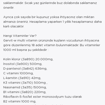
saklanmalıdır. Sıcak yaz günlerinde buz dolabında saklamanız
önerilir.
Ayrıca çok sayıda bir kuşunuz yoksa ihtiyacınız olan miktarı
almanızı öneririz. Hesaplama yaparken 1 yıllık hesaplamanız daha
karlı olacaktır.
Hangi Vitaminler Var?
Gervit-w multi vitamin ürününde kuşların vücudunun ihtiyacına
göre düzenlenmiş 18 adet vitamin bulunmaktadır. Bu vitaminler
1000 ml başına şu şekildedir :
Kolin klorür (3a890) 20.000mg,
İnositol (3a900) 500mg,
D-pantenol (3a842) 636mg,
C vitamini 1000mg,
L-karnitin (3a910) 42mg,
K3 vitamini (3a710) 500mg ,
Niasinamid (3a315) 1500mg,
B1 vitamini (3a820) 220mg,
Riboflavin-5-fosfat ester monosodyum tuzu olarak
B2 vitamini 1000 mg,