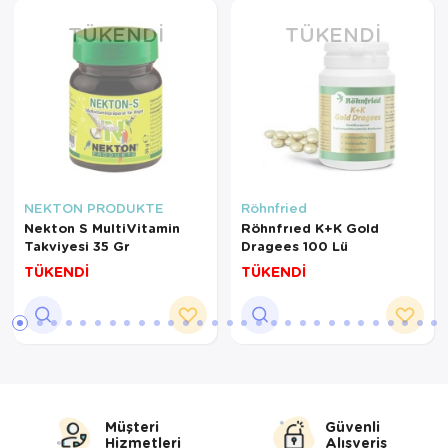
TÜKENDI
TÜKENDI
NEKTON PRODUKTE
Röhnfried
Nekton S MultiVitamin
Röhnfrıed K+K Gold
Takviyesi 35 Gr
Dragees 100 Lü
TÜKENDİ
TÜKENDİ
Müşteri
Güvenli
Hizmetleri
Alışveriş