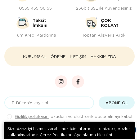
0535 455 06 55
256bit SSL ile güvendesiniz
Taksit
ÇOK
İmkanı
KOLAY!
Tüm Kredi Kartlarına
Toptan Alışveriş Artık
KURUMSAL
ÖDEME
İLETİŞİM
HAKKIMIZDA
ABONE OL
Gizlilik politikasını
okudum ve elektronik posta almayı kabul
ediyorum.
Size daha iyi hizmet verebilmek için internet sitemizde çerezler
kullanılmaktadır. Çerez Politikaları Aydınlatma Metni’ni