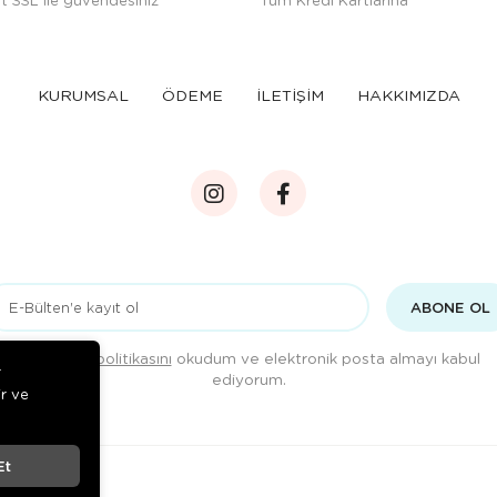
KURUMSAL
ÖDEME
İLETİŞİM
HAKKIMIZDA
ABONE OL
Gizlilik politikasını
okudum ve elektronik posta almayı kabul
r
ediyorum.
ir ve
Et