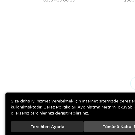
Size daha iyi hizmet verebilmek için internet sitemizde çerezle
kullanılmaktadır. Çerez Politikaları Aydınlatma Metni’ni okuyabil
dilerseniz tercihlerinizi değiştirebilirsiniz.
Tercihleri Ayarla
Tümünü Kabul 
© 2020
Rengarenk Pet Shop
. Tüm hakları saklıdır.