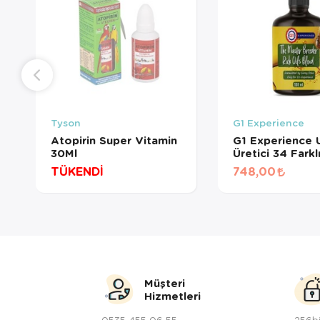
Tyson
G1 Experience
Atopirin Super Vitamin
G1 Experience 
30Ml
Üretici 34 Farkl
Yağ Karışımı 50
TÜKENDİ
748,00
Müşteri
Hizmetleri
0535 455 06 55
256bi