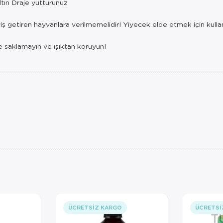
ltın Draje yutturunuz
geviş getiren hayvanlara verilmemelidir! Yiyecek elde etmek için kul
nde saklamayın ve ışıktan koruyun!
ÜCRETSIZ KARGO
ÜCRETSI
T