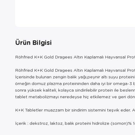
Ürün Bilgisi
Röhfried K+K Gold Dragees Altın Kaplamalı Hayvansal Prot
Röhfried K+K Gold Dragees Altın Kaplamalı Hayvansal Protein 
İçerisinde bulunan zengin balık yağı,peynir altı suyu proteini
örneğin domuz plazma proteininden daha iyi bir omega-3 bileşi
sonra yüksek kaliteli, kolayca sindirilebilir protein ile bes
tablet metabolizmayı neredeyse hiç etkilemez ve geri dönenl
K+K Tabletler muazzam bir sindirim sistemini teşvik eder. A
İçerik : dekstroz, laktoz, balık proteini hidrolize (somon)