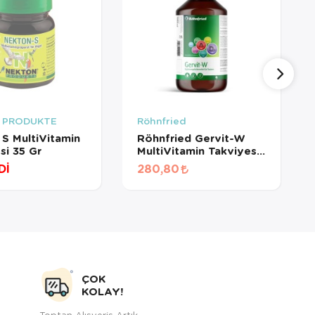
 PRODUKTE
Röhnfried
S MultiVitamin
Röhnfried Gervit-W
si 35 Gr
MultiVitamin Takviyesi
1000 Ml (100 ML
Dİ
280,80
BÖLÜNMÜŞ)
ÇOK
KOLAY!
Toptan Alışveriş Artık