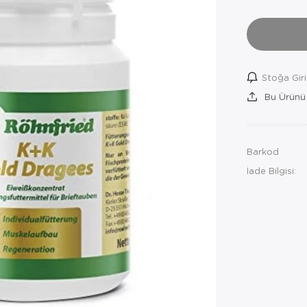
Stoğa Gir
Bu Ürünü
Barkod
İade Bilgisi: