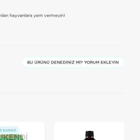
lanılan hayvanlara yem vermeyin!
BU ÜRÜNÜ DENEDINIZ MI? YORUM EKLEYIN
Z KARGO
ÜKENDI