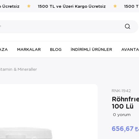
Ücretsiz
1500 TL ve Üzeri Kargo Ücretsiz
1500 TL 
AZA
MARKALAR
BLOG
İNDIRIMLI ÜRÜNLER
AVANTA
itamin & Mineraller
RNK-1942
Röhnfrı
100 Lü
0
yorum
656,67