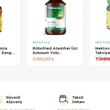
Röhnfried
NEKTON
Usta
Röhnfried Atemfrei Üst
Nekton 
ı Zengin
Solunum Yolu
Takviye
0 Ml
Destekleyici 500 Ml
2.050,00
TÜKEN
Güvenli
Taksit
Alışveriş
İmkanı
t SSL ile güvendesiniz
Tüm Kredi Kartlarına