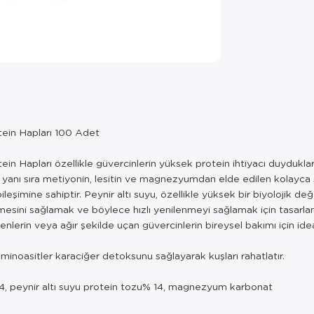
ein Hapları 100 Adet
Hapları özellikle güvercinlerin yüksek protein ihtiyacı duydukları f
 yanı sıra metiyonin, lesitin ve magnezyumdan elde edilen kolayca sind
mine sahiptir. Peynir altı suyu, özellikle yüksek bir biyolojik değer
lenmesini sağlamak ve böylece hızlı yenilenmeyi sağlamak için tasarla
erin veya ağır şekilde uçan güvercinlerin bireysel bakımı için idea
minoasitler karaciğer detoksunu sağlayarak kuşları rahatlatır.
% 14, peynir altı suyu protein tozu% 14, magnezyum karbonat