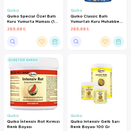
Kedi Yataklar
Köpek Yatakl
Quiko
Quiko
Quiko Special Özel Ballı
Quiko Classic Ballı
Kuru Yumurta Maması (1
Yumurtalı Kuru Muhabbet
KG BÖLÜNMÜŞ)
Kuşu Maması (1 KG
289,68
289,68
BÖLÜNMÜŞ)
ÜCRETSIZ KARGO
Quiko
Quiko
Quiko İntensiv Rot Kırmızı
Quiko Intensiv Gelb Sarı
Renk Boyası
Renk Boyası 100 Gr