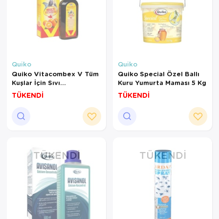
Quiko
Quiko
Quiko Vitacombex V Tüm
Quiko Special Özel Ballı
Kuşlar İçin Sıvı
Kuru Yumurta Maması 5 Kg
Multivitamin 500 Ml
TÜKENDİ
TÜKENDİ
TÜKENDI
TÜKENDI