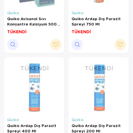
Quiko
Quiko
Quiko Avisanol Sıvı
Quiko Ardap Dış Parazit
Konsantre Kalsiyum 500
Spreyi 750 Ml
ml
TÜKENDİ
TÜKENDİ
TÜKENDI
TÜKENDI
Quiko
Quiko
Quiko Ardap Dış Parazit
Quiko Ardap Dış Parazit
Spreyi 400 Ml
Spreyi 200 Ml