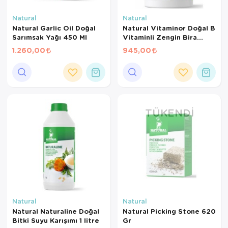
Kedi Yataklar
Köpek Yatakl
Natural
Natural
Natural Garlic Oil Doğal
Natural Vitaminor Doğal B
Sarımsak Yağı 450 Ml
Vitaminli Zengin Bira
Mayası 850 Gr
1.260,00
945,00
TÜKENDI
Natural
Natural
Natural Naturaline Doğal
Natural Picking Stone 620
Bitki Suyu Karışımı 1 litre
Gr