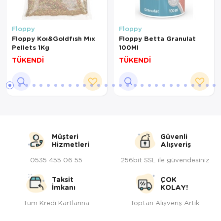
Floppy
Floppy
Floppy Koı&Goldfısh Mıx
Floppy Betta Granulat
Pellets 1Kg
100Ml
TÜKENDİ
TÜKENDİ
Müşteri
Güvenli
Hizmetleri
Alışveriş
0535 455 06 55
256bit SSL ile güvendesiniz
Taksit
ÇOK
İmkanı
KOLAY!
Tüm Kredi Kartlarına
Toptan Alışveriş Artık