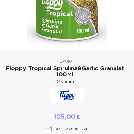
Kedi Yataklar
Köpek Yatakl
FLP010
Floppy Tropıcal Spırulına&Garlıc Granulat
100Ml
0
yorum
105,00
Taksit Seçenekleri