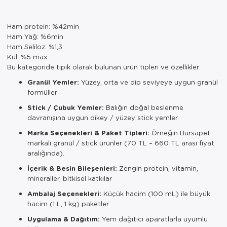
Ham protein: %42min
Ham Yağ: %6min
Ham Seliloz: %1,3
Kül: %5 max
Bu kategoride tipik olarak bulunan ürün tipleri ve özellikler:
Granül Yemler:
Yüzey, orta ve dip seviyeye uygun granül
formüller
Stick / Çubuk Yemler:
Balığın doğal beslenme
davranışına uygun dikey / yüzey stick yemler
Marka Seçenekleri & Paket Tipleri:
Örneğin Bursapet
markalı granül / stick ürünler (70 TL – 660 TL arası fiyat
aralığında).
İçerik & Besin Bileşenleri:
Zengin protein, vitamin,
mineraller, bitkisel katkılar
Ambalaj Seçenekleri:
Küçük hacim (100 mL) ile büyük
hacim (1 L, 1 kg) paketler
Uygulama & Dağıtım:
Yem dağıtıcı aparatlarla uyumlu