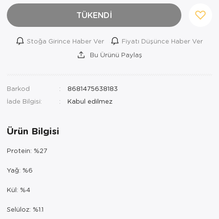
TÜKENDİ
Stoğa Girince Haber Ver
Fiyatı Düşünce Haber Ver
Bu Ürünü Paylaş
Barkod
8681475638183
İade Bilgisi:
Ürün Bilgisi
Protein: %27
Yağ: %6
Kül: %4
Selüloz: %1.1