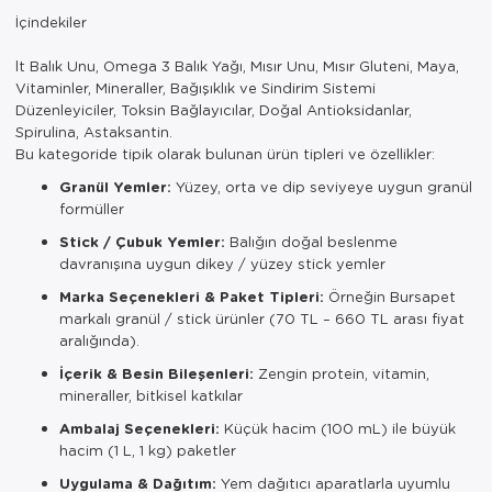
İçindekiler
lt Balık Unu, Omega 3 Balık Yağı, Mısır Unu, Mısır Gluteni, Maya,
Vitaminler, Mineraller, Bağışıklık ve Sindirim Sistemi
Düzenleyiciler, Toksin Bağlayıcılar, Doğal Antioksidanlar,
Spirulina, Astaksantin.
Bu kategoride tipik olarak bulunan ürün tipleri ve özellikler:
Granül Yemler:
Yüzey, orta ve dip seviyeye uygun granül
formüller
Stick / Çubuk Yemler:
Balığın doğal beslenme
davranışına uygun dikey / yüzey stick yemler
Marka Seçenekleri & Paket Tipleri:
Örneğin Bursapet
markalı granül / stick ürünler (70 TL – 660 TL arası fiyat
aralığında).
İçerik & Besin Bileşenleri:
Zengin protein, vitamin,
mineraller, bitkisel katkılar
Ambalaj Seçenekleri:
Küçük hacim (100 mL) ile büyük
hacim (1 L, 1 kg) paketler
Uygulama & Dağıtım:
Yem dağıtıcı aparatlarla uyumlu