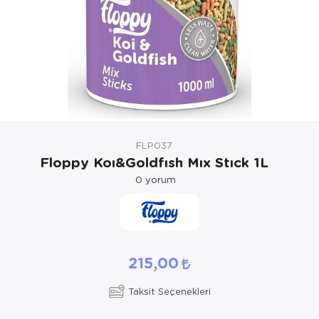
Kedi Yataklar
Köpek Yatakl
FLP037
Floppy Koı&Goldfısh Mıx Stıck 1L
0
yorum
215,00
Taksit Seçenekleri