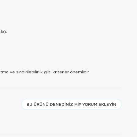
da).
a ve sindirilebilirlik gibi kriterler önemlidir.
BU ÜRÜNÜ DENEDINIZ MI? YORUM EKLEYIN