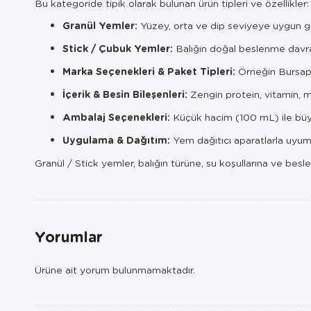
Bu kategoride tipik olarak bulunan ürün tipleri ve özellikler:
Granül Yemler:
Yüzey, orta ve dip seviyeye uygun gr
Stick / Çubuk Yemler:
Balığın doğal beslenme davra
Marka Seçenekleri & Paket Tipleri:
Örneğin Bursapet
İçerik & Besin Bileşenleri:
Zengin protein, vitamin, min
Ambalaj Seçenekleri:
Küçük hacim (100 mL) ile büyü
Uygulama & Dağıtım:
Yem dağıtıcı aparatlarla uyuml
Granül / Stick yemler, balığın türüne, su koşullarına ve beslen
Yorumlar
Ürüne ait yorum bulunmamaktadır.