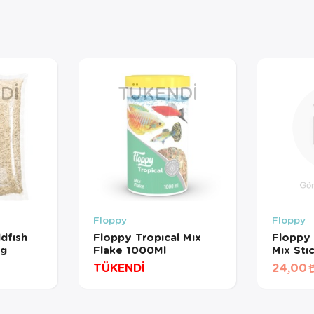
DI
TÜKENDI
Floppy
Floppy
dfısh
Floppy Tropıcal Mıx
Floppy 
Kg
Flake 1000Ml
Mıx Stı
BÖLÜN
TÜKENDİ
24,00