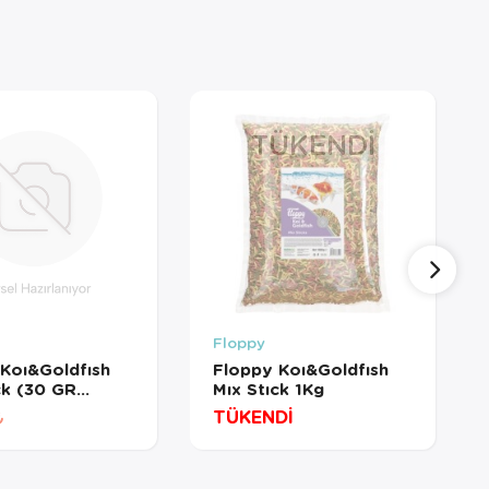
TÜKENDI
Floppy
Koı&Goldfısh
Floppy Koı&Goldfısh
ck (30 GR
Mıx Stıck 1Kg
MÜŞ)
TÜKENDİ