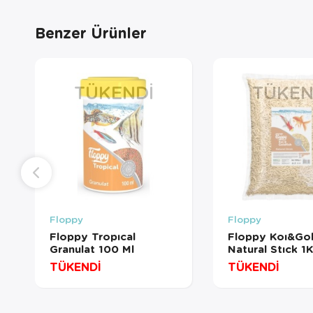
Benzer Ürünler
TÜKENDI
TÜKEN
Floppy
Floppy
Floppy Tropıcal
Floppy Koı&Gol
Granulat 100 Ml
Natural Stıck 1
TÜKENDİ
TÜKENDİ