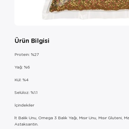
Ürün Bilgisi
Protein: %27
Yağ: %6
Kül: %4
Selüloz: %1.1
İçindekiler
lt Balık Unu, Omega 3 Balık Yağı, Mısır Unu, Mısır Gluteni, Ma
Astaksantin.