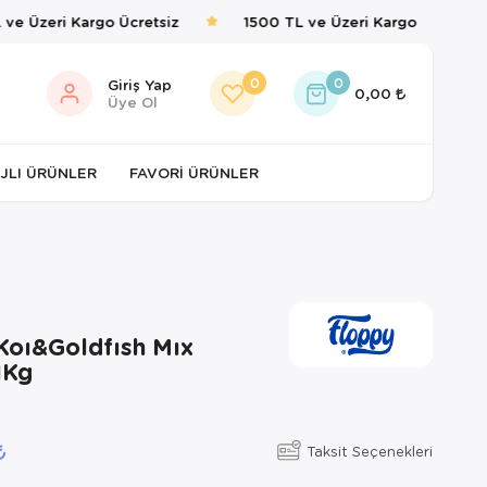
e Üzeri Kargo Ücretsiz
1500 TL ve Üzeri Kargo Ücretsiz
0
0
Giriş Yap
0,00
Üye Ol
JLI ÜRÜNLER
FAVORI ÜRÜNLER
Koı&Goldfısh Mıx
1Kg
Taksit Seçenekleri