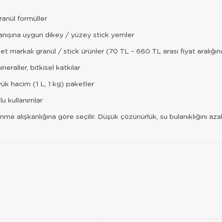
anül formüller
nışına uygun dikey / yüzey stick yemler
 markalı granül / stick ürünler (70 TL – 660 TL arası fiyat aralığın
eraller, bitkisel katkılar
k hacim (1 L, 1 kg) paketler
u kullanımlar
me alışkanlığına göre seçilir. Düşük çözünürlük, su bulanıklığını azaltm