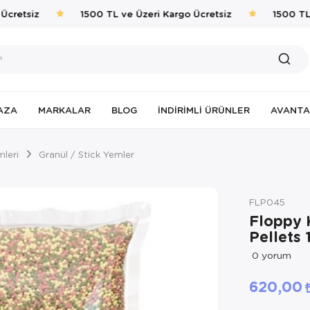
cretsiz
1500 TL ve Üzeri Kargo Ücretsiz
1500 TL v
AZA
MARKALAR
BLOG
İNDIRIMLI ÜRÜNLER
AVANTA
mleri
Granül / Stick Yemler
FLP045
Floppy 
Pellets 
0
yorum
620,00