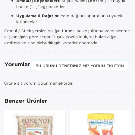
Ambalaj Seçenekleri:
Küçük hacim (100 mL) ile büyük
hacim (1 L, 1 kg) paketler
Uygulama & Dağıtım:
Yem dağıtıcı aparatlarla uyumlu
kullanımlar
Granül / Stick yemler, balığın türüne, su koşullarına ve beslenme
alışkanlığına göre seçilir. Düşük çözünürlük, su bulanıklığını
azaltma ve sindirilebilirlik gibi kriterler önemlidir.
Yorumlar
BU ÜRÜNÜ DENEDINIZ MI? YORUM EKLEYIN
Ürüne ait yorum bulunmamaktadır.
Benzer Ürünler
TÜKENDI
TÜKENDI