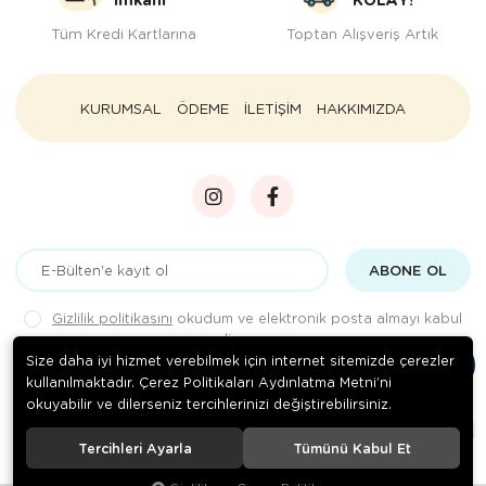
Tüm Kredi Kartlarına
Toptan Alışveriş Artık
KURUMSAL
ÖDEME
İLETİŞİM
HAKKIMIZDA
ABONE OL
Gizlilik politikasını
okudum ve elektronik posta almayı kabul
ediyorum.
Size daha iyi hizmet verebilmek için internet sitemizde çerezler
kullanılmaktadır. Çerez Politikaları Aydınlatma Metni’ni
okuyabilir ve dilerseniz tercihlerinizi değiştirebilirsiniz.
© 2020
Rengarenk Pet Shop
. Tüm hakları saklıdır.
Tercihleri Ayarla
Tümünü Kabul Et