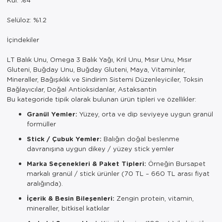
Selüloz: %1.2
İçindekiler
LT Balık Unu, Omega 3 Balık Yağı, Kril Unu, Mısır Unu, Mısır
Gluteni, Buğday Unu, Buğday Gluteni, Maya, Vitaminler,
Mineraller, Bağışıklık ve Sindirim Sistemi Düzenleyiciler, Toksin
Bağlayıcılar, Doğal Antioksidanlar, Astaksantin
Bu kategoride tipik olarak bulunan ürün tipleri ve özellikler:
Granül Yemler:
Yüzey, orta ve dip seviyeye uygun granül
formüller
Stick / Çubuk Yemler:
Balığın doğal beslenme
davranışına uygun dikey / yüzey stick yemler
Marka Seçenekleri & Paket Tipleri:
Örneğin Bursapet
markalı granül / stick ürünler (70 TL – 660 TL arası fiyat
aralığında).
İçerik & Besin Bileşenleri:
Zengin protein, vitamin,
mineraller, bitkisel katkılar