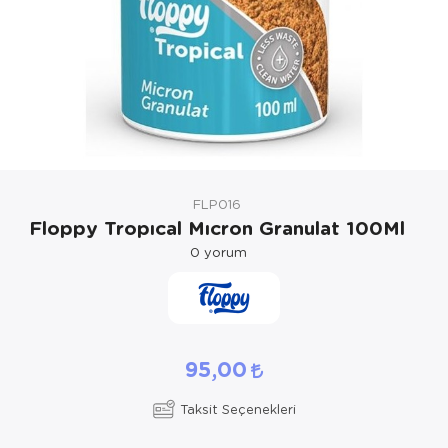
Kedi Yataklar
Köpek Yatakl
FLP016
Floppy Tropıcal Mıcron Granulat 100Ml
0
yorum
95,00
Taksit Seçenekleri