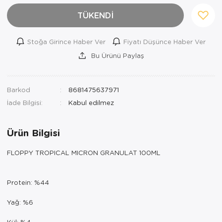
TÜKENDİ
Stoğa Girince Haber Ver
Fiyatı Düşünce Haber Ver
Bu Ürünü Paylaş
Barkod
8681475637971
İade Bilgisi:
Ürün Bilgisi
FLOPPY TROPICAL MICRON GRANULAT 100ML
Protein: %44
Yağ: %6
Kül: %4