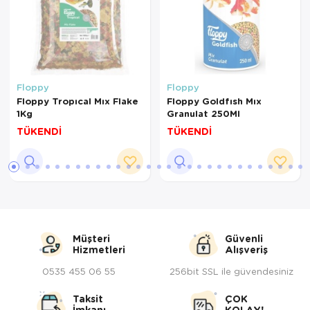
Floppy
Floppy
Floppy Tropıcal Mıx Flake
Floppy Goldfısh Mıx
1Kg
Granulat 250Ml
TÜKENDİ
TÜKENDİ
Müşteri
Güvenli
Hizmetleri
Alışveriş
0535 455 06 55
256bit SSL ile güvendesiniz
Taksit
ÇOK
İmkanı
KOLAY!