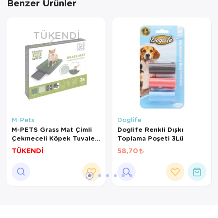
Benzer Ürünler
TÜKENDI
M-Pets
Doglife
M-PETS Grass Mat Çimli
Doglife Renkli Dışkı
Çekmeceli Köpek Tuvaleti
Toplama Poşeti 3Lü
58x46cm
TÜKENDİ
58,70