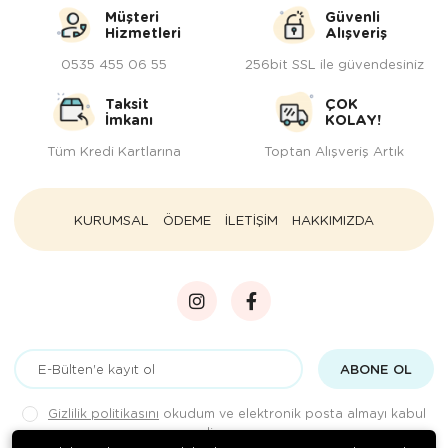
Müşteri
Güvenli
Hizmetleri
Alışveriş
0535 455 06 55
256bit SSL ile güvendesiniz
Taksit
ÇOK
İmkanı
KOLAY!
Tüm Kredi Kartlarına
Toptan Alışveriş Artık
KURUMSAL
ÖDEME
İLETİŞİM
HAKKIMIZDA
ABONE OL
Gizlilik politikasını
okudum ve elektronik posta almayı kabul
ediyorum.