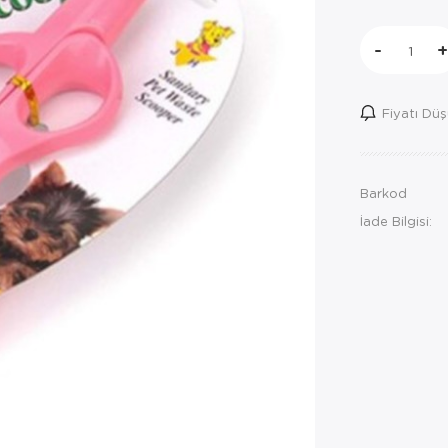
-
+
Fiyatı Dü
Barkod
İade Bilgisi: