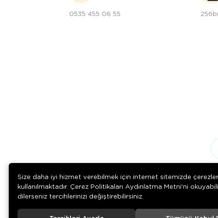
0535 455 06 55
256bi
Size daha iyi hizmet verebilmek için internet sitemizde çerezle
kullanılmaktadır. Çerez Politikaları Aydınlatma Metni’ni okuyabil
dilerseniz tercihlerinizi değiştirebilirsiniz.