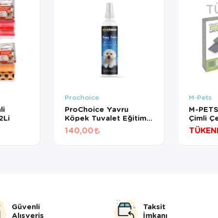
T
Prochoice
M-Pets
li
ProChoice Yavru
M-PETS
2Li
Köpek Tuvalet Eğitim
Çimli Ç
Spreyi 100 Ml
Tuvale
140,00
TÜKEN
Güvenli
Taksit
Alışveriş
İmkanı