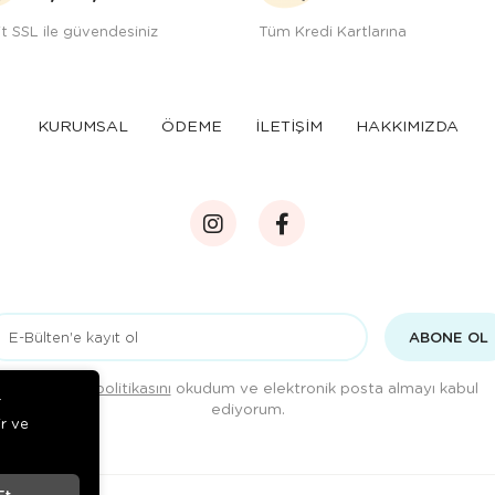
t SSL ile güvendesiniz
Tüm Kredi Kartlarına
KURUMSAL
ÖDEME
İLETİŞİM
HAKKIMIZDA
ABONE OL
Gizlilik politikasını
okudum ve elektronik posta almayı kabul
r
ediyorum.
ir ve