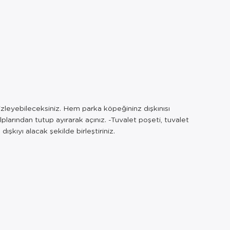
mizleyebileceksiniz. Hem parka köpeğininz dışkınısı
larından tutup ayırarak açınız. -Tuvalet poşeti, tuvalet
şkıyı alacak şekilde birleştiriniz.