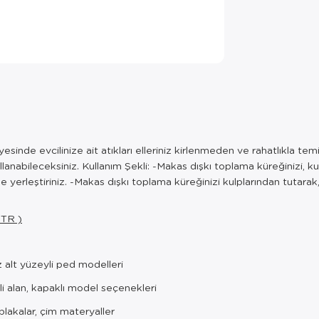
esinde evcilinize ait atıkları elleriniz kirlenmeden ve rahatlıkla te
abileceksiniz. Kullanım Şekli: -Makas dışkı toplama küreğinizi, kulp
erleştiriniz. -Makas dışkı toplama küreğinizi kulplarından tutarak, dı
 TR )
z alt yüzeyli ped modelleri
li alan, kapaklı model seçenekleri
lakalar, çim materyaller