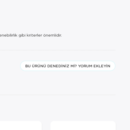
bilirlik gibi kriterler önemlidir.
BU ÜRÜNÜ DENEDINIZ MI? YORUM EKLEYIN