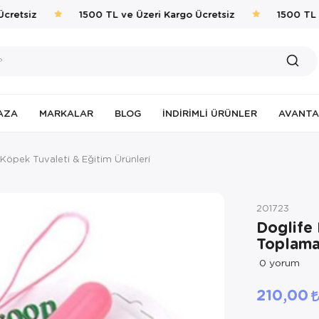
retsiz
1500 TL ve Üzeri Kargo Ücretsiz
1500 TL ve
AZA
MARKALAR
BLOG
İNDIRIMLI ÜRÜNLER
AVANTA
Köpek Tuvaleti & Eğitim Ürünleri
201723
Doglife 
Toplama
0
yorum
210,00