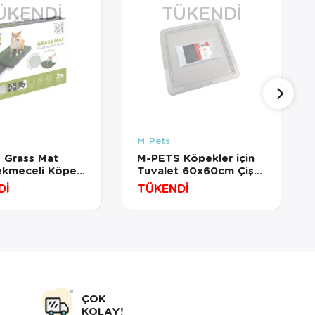
ÜKENDI
TÜKENDI
M-Pets
 Grass Mat
M-PETS Köpekler için
ekmeceli Köpek
Tuvalet 60x60cm Çiş
ti 58x46cm
Pedi Hediyeli
Dİ
TÜKENDİ
ÇOK
KOLAY!