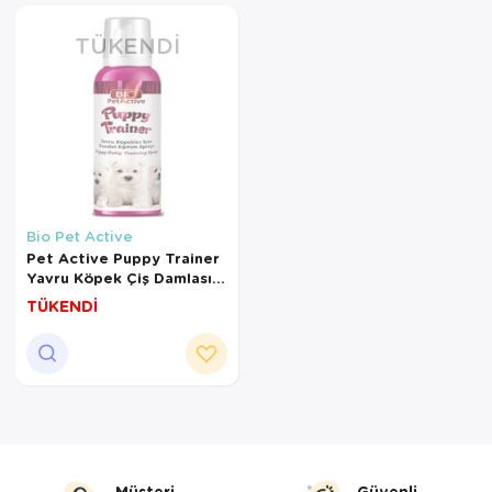
hedefler.
Kedi Yataklar
Köpek Yatakl
TÜKENDI
Bio Pet Active
Pet Active Puppy Trainer
Yavru Köpek Çiş Damlası
100 Ml
TÜKENDİ
Müşteri
Güvenli