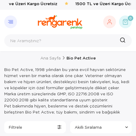
 TL ve Üzeri Kargo Ücretsiz
1500 TL ve Üzeri Kargo Ücret
GERI DÖN
KEDI
KÖPEK
KUŞ
EVCIL 
BALIK
KAPLU
KEMIRG
ÇEVRE
0
Kedi
Kedi Taşıma 
Kedi Mamalar
Kafes & Yuva
Kedi Mama & 
Balık Yemleri
Yemler & Ek B
Bakım & Sağl
Haşere İlaçlar
Köpek
Kedi Mamalar
Köpek Mamal
Oyuncak & T
Ortak Kullanı
Yemler & Ek B
Kuş
Kedi Mama & 
Köpek Mama &
Sağlık & Bakı
Yemlik & Sul
Ana Sayfa
Bio Pet Active
Evcil Hayvan
Kedi Kumları
Köpek Oyunca
Yem & Kraker
Bio Pet Active, 1998 yılından bu yana evcil hayvan sektörüne
Balık
Kedi Hijyen 
Köpek Hijyen
Yemlik & Sul
hizmet veren bir marka olarak öne çıkar. Veteriner olmayan
bakım ve hijyen ürünleri, destekleyici besin takviyeleri, kuş, kedi
Kaplumbağa
Kedi Oyuncak
Köpek Elbisel
ve köpekler için özel formüller geliştirmesiyle dikkat çeker.
Marka üretim süreçlerinde GMP, ISO 22716:2008 ve ISO
Kemirgen
Kedi Aksesua
Köpek Eğitim
22000:2018 gibi kalite standartlarına uyum gösterir.
Pet bakımında hijyen, beslenme ve destek çözümlerini
Çevre
Kedi Tırmal
Köpek Tasmal
birleştiren Bio Pet Active; tüy bakımı, sindirim ve bağışıklık
destek ürünleri, hijyen ve bakım ürünleri gibi geniş kapsamlı bir
Kedi Tuvaletl
Köpek Taşım
ürün gamı sunar. Marka, hem evcil hayvanların yaşam kalitesini
Filtrele
artırmayı hem de sahiplerine güvenli ve etkili çözümler sunmayı