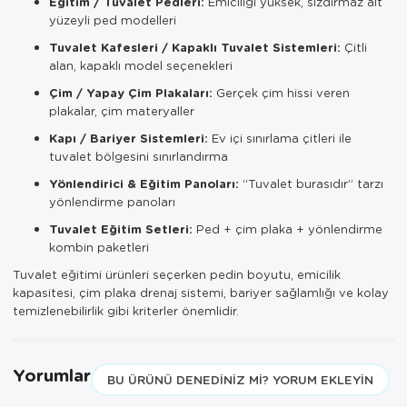
Eğitim / Tuvalet Pedleri:
Emiciliği yüksek, sızdırmaz alt
yüzeyli ped modelleri
Tuvalet Kafesleri / Kapaklı Tuvalet Sistemleri:
Çitli
alan, kapaklı model seçenekleri
Çim / Yapay Çim Plakaları:
Gerçek çim hissi veren
plakalar, çim materyaller
Kapı / Bariyer Sistemleri:
Ev içi sınırlama çitleri ile
tuvalet bölgesini sınırlandırma
Yönlendirici & Eğitim Panoları:
“Tuvalet burasıdır” tarzı
yönlendirme panoları
Tuvalet Eğitim Setleri:
Ped + çim plaka + yönlendirme
kombin paketleri
Tuvalet eğitimi ürünleri seçerken pedin boyutu, emicilik
kapasitesi, çim plaka drenaj sistemi, bariyer sağlamlığı ve kolay
temizlenebilirlik gibi kriterler önemlidir.
Yorumlar
BU ÜRÜNÜ DENEDINIZ MI? YORUM EKLEYIN