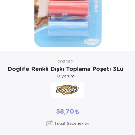
Kedi Yataklar
203262
Doglife Renkli Dışkı Toplama Poşeti 3Lü
0
yorum
58,70
Taksit Seçenekleri