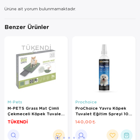
Ürüne ait yorum bulunmamaktadır.
Benzer Ürünler
TÜKENDI
M-Pets
Prochoice
M-PETS Grass Mat Çimli
ProChoice Yavru Köpek
Çekmeceli Köpek Tuvaleti
Tuvalet Eğitim Spreyi 100
58x46cm
Ml
TÜKENDİ
140,00