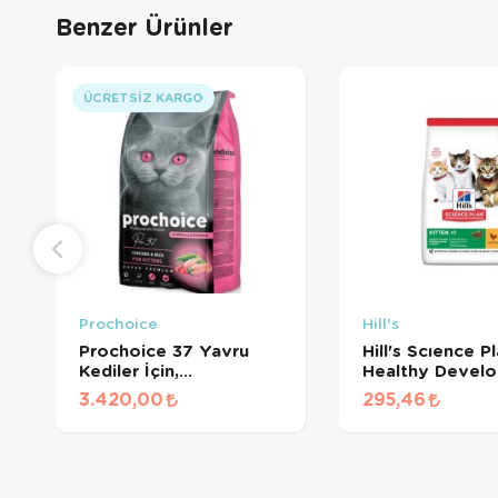
Benzer Ürünler
ÜCRETSIZ KARGO
Prochoice
Hill's
Prochoice 37 Yavru
Hill's Scıence P
Kediler İçin,
Healthy Devel
Hipoalerjenik, Tavuk
Tavuklu Yavru 
3.420,00
295,46
Etli Ve Pirinçli Kuru
Maması + HEDİY
Mama 15 kg
GR BÖLÜNMÜŞ