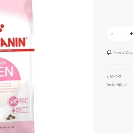
-
+
Fiyatı Dü
Barkod
İade Bilgisi: