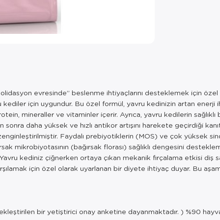
dasyon evresinde” beslenme ihtiyaçlarını desteklemek için özel ola
kediler için uygundur. Bu özel formül, yavru kedinizin artan enerji i
n, mineraller ve vitaminler içerir. Ayrıca, yavru kedilerin sağlıklı
rdan sonra daha yüksek ve hızlı antikor artışını harekete geçirdiği k
ginleştirilmiştir. Faydalı prebiyotiklerin (MOS) ve çok yüksek sindir
rsak mikrobiyotasının (bağırsak florası) sağlıklı dengesini destekl
 Yavru kediniz çiğnerken ortaya çıkan mekanik fırçalama etkisi diş s
karşılamak için özel olarak uyarlanan bir diyete ihtiyaç duyar. Bu a
ekleştirilen bir yetiştirici onay anketine dayanmaktadır. ) %90 hay