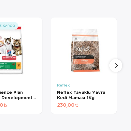
Z KARGO
Reflex
cıence Plan
Reflex Tavuklu Yavru
y Development
Kedi Maması 1Kg
 Yavru Kedi
00
230,00
 3 Kg