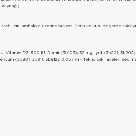
 kaynağı).
tarihi için, ambalajin üzerine bakınız. Serin ve kuru bir yerde sakla
00 IU, Vitamin D3: 800 IU, Demir (3b103): 32 mg, İyot (3b201, 3b20
um (3b801, 3b811, 3b812): 0,05 mg - Teknolojik ilaveler: Sedimante