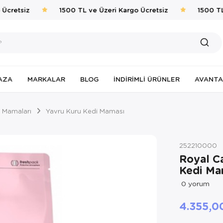
cretsiz
1500 TL ve Üzeri Kargo Ücretsiz
1500 TL v
AZA
MARKALAR
BLOG
İNDIRIMLI ÜRÜNLER
AVANTA
 Mamaları
Yavru Kuru Kedi Maması
252210000
Royal Ca
Kedi Ma
0
yorum
4.355,