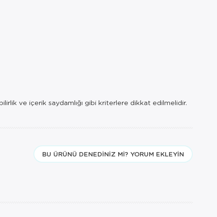
rlik ve içerik saydamlığı gibi kriterlere dikkat edilmelidir.
BU ÜRÜNÜ DENEDINIZ MI? YORUM EKLEYIN