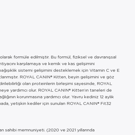
rak formüle edilmiştir. Bu formül, fiziksel ve davranışsal
htiyacını karşılamaya ve kemik ve kas gelişimini
 bağışıklık sistemi gelişimini desteklemek için Vitamin C ve E
anıtlanmıştır. ROYAL CANIN® Kitten, beyin gelişimini ve göz
ilebilirliği olan proteinlerin birleşimi sayesinde, ROYAL
emeye yardımcı olur. ROYAL CANIN® Kitten’ın taneleri de
ağlığının korunmasına yardımcı olur. Yavru kediniz 12 aylık
şamada, yetişkin kediler için sunulan ROYAL CANIN® Fit32
van sahibi memnuniyeti. (2020 ve 2021 yıllarında