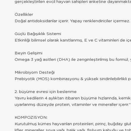
gerçekleştirilen evcil hayvan sahipleri anketine dayanmakta
Özellikler
Doğal antidoksidanlar içerir. Yapay renklendiriciler içermez.
Güçlü Bağışıklık Sistemi
Etkinliği bilimsel olarak kanıtlanmış, E ve C vitaminleri de 
Beyin Gelişimi
Omega 3 yağ asitleri (DHA) ile zenginleştirilmiş bu formül, y
Mikrobiyom Desteği
Prebiyotik (MOS) kombinasyonu & yüksek sindirilebilirlikli pr
2. büyüme evresi için beslenme
Yavru kedilerin 4 aylıktan itibaren büyüme hızlarında, kemik 
uyarlanmış düzeyde protein, vitaminler ve mineraller içerir."
KOMPOZİSYON:
Kurutulmuş kümes hayvanları proteinleri, pirinç, buğday glute
lifler, mineraller, soya yağı, balık yağı, fisilyum kabuğu ve