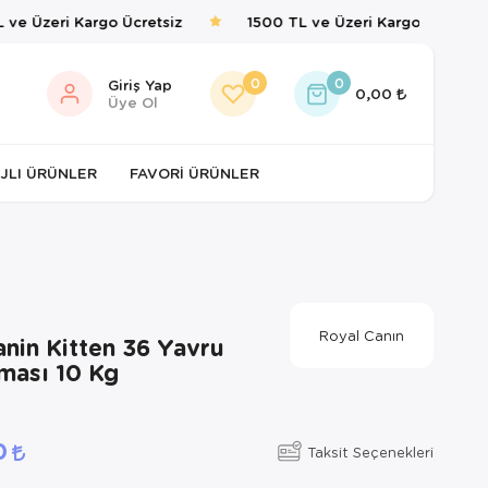
e Üzeri Kargo Ücretsiz
1500 TL ve Üzeri Kargo Ücretsiz
0
0
Giriş Yap
0,00
Üye Ol
JLI ÜRÜNLER
FAVORI ÜRÜNLER
Royal Canın
nin Kitten 36 Yavru
ması 10 Kg
00
Taksit Seçenekleri