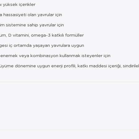
ı yüksek içerikler
 hassasiyeti olan yavrular için
im sistemine sahip yavrular için
um, D vitamini, omega-3 katkılı formüller
gesi iç ortamda yaşayan yavrulara uygun
ı denemek veya kombinasyon kullanmak isteyenler için
e dönemine uygun enerji profili, katkı maddesi içeriği, sindirilebili