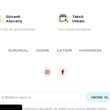
Güvenli
Taksit
Alışveriş
İmkanı
t SSL ile güvendesiniz
Tüm Kredi Kartlarına
KURUMSAL
ÖDEME
İLETİŞİM
HAKKIMIZDA
ABONE OL
Gizlilik politikasını
okudum ve elektronik posta almayı kabul