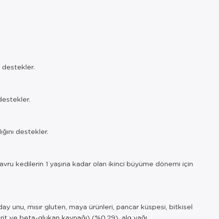
 destekler.
destekler.
ığını destekler.
 yavru kedilerin 1 yaşına kadar olan ikinci büyüme dönemi için
ay unu, mısır gluten, maya ürünleri, pancar küspesi, bitkisel
karit ve beta-glukan kaynağı) (%0,29), alg yağı