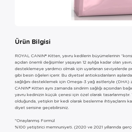
Ürün Bilgisi
ROYAL CANIN® Kitten, yavru kedilerin büyümelerinin “konsoli
açıdan önemli değişimler yaşayan 12 aylığa kadar olan yavru 
desteklemeye yardımcı olmak için uyarlanan seviyelerde protei
gibi besin öğeleri içerir. Bu diyetsel antioksidanların aşıla
sağlığını desteklemek için Omega-3 yağ asitleriyle (DHA) zen
CANIN® Kitten aynı zamanda sindirim sağlığı açısından bağı
yavru kedinizin küçük çenesi için özel olarak tasarlanmıştır.
olduğunda, yetişkin bir kedi olarak beslenme ihtiyaçlarını 
diyet serisine geçebilirsiniz.
"Onaylanmış Formül
%100 yetiştirici memnuniyeti. (2020 ve 2021 yıllarında gerç