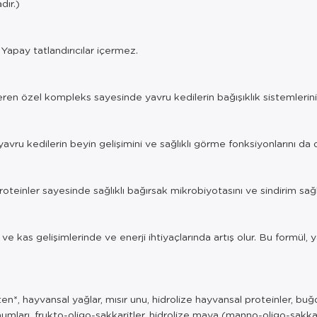
dır.)
 Yapay tatlandırıcılar içermez.
içeren özel kompleks sayesinde yavru kedilerin bağışıklık sistemlerini
avru kedilerin beyin gelişimini ve sağlıklı görme fonksiyonlarını da 
oteinler sayesinde sağlıklı bağırsak mikrobiyotasını ve sindirim sağl
ve kas gelişimlerinde ve enerji ihtiyaçlarında artış olur. Bu formül,
n*, hayvansal yağlar, mısır unu, hidrolize hayvansal proteinler, buğd
 tohumları, frukto-oligo-sakkaritler, hidrolize maya (manno-oligo-sak