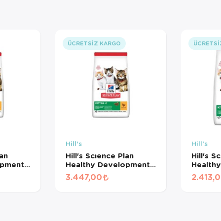
ÜCRETSIZ KARGO
ÜCRETSI
Hill's
Hill's
lan
Hill's Scıence Plan
Hill's S
opment
Healthy Development
Health
Kedi
Tavuklu Yavru Kedi
Tavuklu
3.447,00
2.413,
E! (500
Maması 5kg + 2kg
Maması
)
HEDİYE!