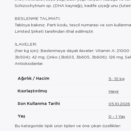
Schizochytrium sp. (DHA kaynağı), kadife çiçeği unu (lutein
BESLENME TALİMATI:
Tabloya bakınız. Parti kodu, tescil numarası ve son kullanma 
Limited Şirketi tarafından ithal edilmiştir.
İLAVELER:
(her kg için): Beslenmeye dayalı ilaveler: Vitamin A: 210
3b504): 42 mg, Çinko (3b603, 3b605, 3b606): 126 mg, Seleny
Antioksidanlar.
Ağırlık / Hacim
5- 10 kg
Kısırlaştırılmış
Hayır
Son Kullanma Tarihi
05.10.2026
Yaş
0 - 1 Yaş
Bu kategoride tipik ürün tipleri ve öne çıkan özellikler: