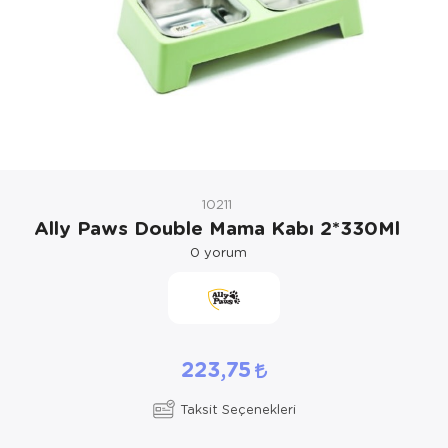
Kedi Yataklar
Köpek Yatakl
10211
Ally Paws Double Mama Kabı 2*330Ml
0
yorum
223,75
Taksit Seçenekleri