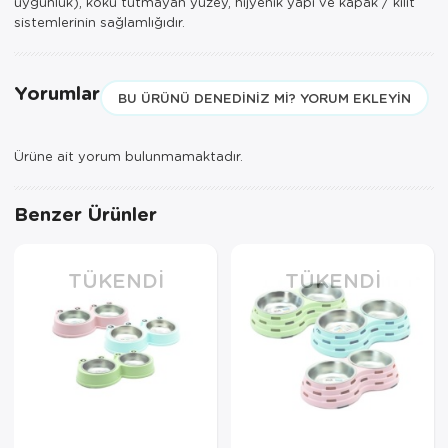
uygunluk), koku tutmayan yüzey, hijyenik yapı ve kapak / kilit
sistemlerinin sağlamlığıdır.
Yorumlar
BU ÜRÜNÜ DENEDINIZ MI? YORUM EKLEYIN
Ürüne ait yorum bulunmamaktadır.
Benzer Ürünler
TÜKENDI
TÜKENDI